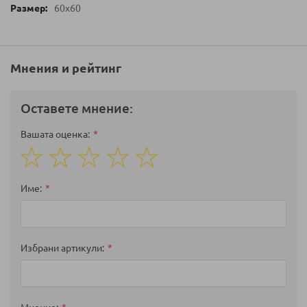
60х60
Мнения и рейтинг
Оставете мнение:
Вашата оценка
1
2
3
4
5
star
stars
stars
stars
stars
Име
Избрани артикули