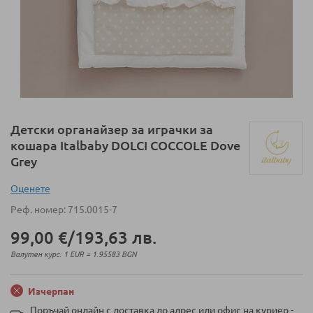
Преминете
Детски органайзер за играчки за
към
кошара Italbaby DOLCI COCCOLE Dove
началото
Grey
на
галерия
Оценeте
със
Реф. номер
715.0015-7
снимки
99,00 €
/
193,63 лв.
Валутен курс: 1 EUR = 1.95583 BGN
Изчерпан
Поръчай онлайн с доставка до адрес или офис на куриер -