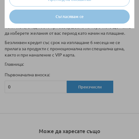
Купи на вноски
Таблицата за кредитиране е информативна. Ако желаете да
Съгласявам се
закупите артикула на изплащане, моля да го добавите в
количката, след което при завършване на поръчката ще може
да изберете желания от вас период като начин на плащане.
Безлихвен кредит със срок на изплащане 6 месеца не се
прилага за продукти с промоционална или специална цена,
както и при намаление с VIP карта.
Главница:
Първоначална вноска:
Преизчисли
Може да харесате също