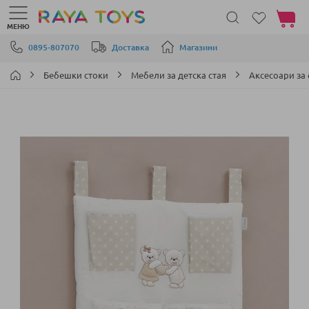
Моята 
МЕНЮ
Прескачане към съдържанието
0895-807070
Доставка
Магазини
Бебешки стоки
Мебели за детска стая
Аксесоари за
Преминете
към
края
на
галерията
на
изображенията