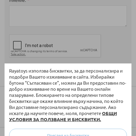
Мнение
Изпратете
Rayatoys използва бисквитки, за да персонализира и
подобри Вашето изживяване в сайта. Избирайки
бутона “Съгласявам се”, можем да Ви предоставим по-
добро изживяване по време на Вашето онлайн
пазаруване. Блокирането на определени типове
Колко ще струва доставката?
бисквитки ще окаже влияние върху начина, по който
Ви доставяме персонализирано съдържание. Ако
искате да научите повече, моля, прочетете
ОБЩИ
УСЛОВИЯ ЗА ПОЛЗВАНЕ И БИСКВИТКИ.
Преглед на бисквитки