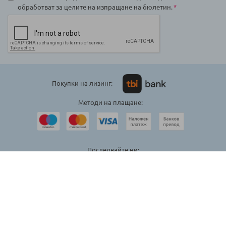
обработват за целите на изпращане на бюлетин.
Покупки на лизинг:
Методи на плащане:
Последвайте ни:
© 2024 Raya Toys Всички права запазени.
Карта на сайта