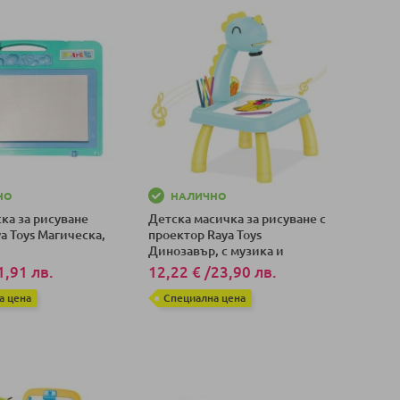
НО
НАЛИЧНО
ка за рисуване
Детска масичка за рисуване с
a Toys Магическа,
проектор Raya Toys
Динозавър, с музика и
светлини
1,91 лв.
12,22 €
/
23,90 лв.
а цена
Специална цена
оличка
Добави в количка