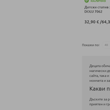
НАЛИЧНО
Детски статив 
DOLU 7062
32,90 €
/
64,3
Добави в колич
Покажи по
Децата обича
магически дъ
сайта, така 
момчета и за
Какви п
Дъските за р
приятен и гр