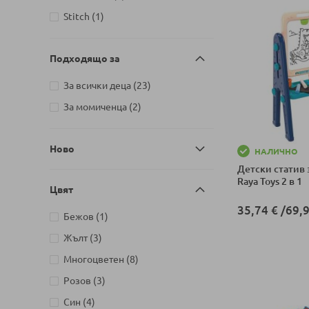
артикул
Stitch
1
Подходящо за
артикули
За всички деца
23
артикули
За момиченца
2
Ново
НАЛИЧНО
Детски статив 
Raya Toys 2 в 1
Цвят
35,74 €
/
69,9
артикул
Бежов
1
Добави в колич
артикули
Жълт
3
артикули
Многоцветен
8
артикули
Розов
3
артикули
Син
4