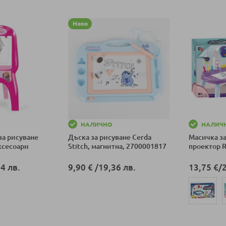
Ново
НАЛИЧНО
НАЛИЧ
за рисуване
Дъска за рисуване Cerda
Масичка за
аксесоари
Stitch, магнитна, 2700001817
проектор R
4 лв.
9,90 €
/
19,36 лв.
13,75 €
/
ка
Добави в количка
Добави в к