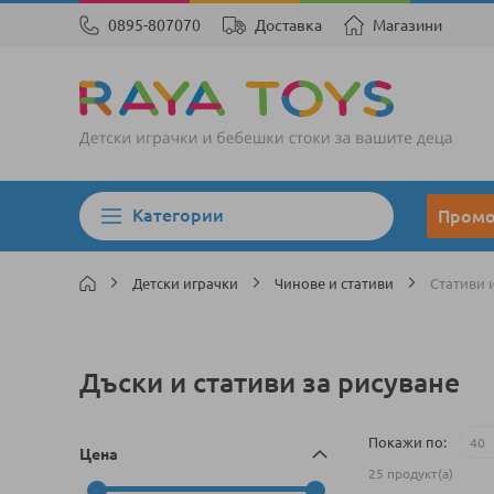
0895-807070
Доставка
Магазини
Категории
Пром
Детски играчки
Чинове и стативи
Стативи 
Дъски и стативи за рисуване
Покажи по
Цена
25
продукт(а)