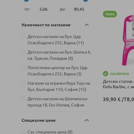
От:
До:
Ново
Наличност по магазини
Детски магазин на бул. Цар
артикули
Освободител 255, Варна
11
Детски магазин на бул. Шипка 6,
артикули
кв. Тракия, Пловдив
8
Логистичен център на бул. Цар
артикули
Освободител 255, Варна
3
НАЛИЧНО
Детски статив 
Магазин за играчки Raya Toys на
Dolu Barbie, с 
артикули
бул. България 110, София
15
Детски магазин на Шипченски
39,90 €
/
78,0
проход 18, Гео Милев, София
Добави в колич
артикули
18
Специални цени
Детски магазин на бул. Черни
артикули
връх 26, София
11
артикули
Със специална цена
8