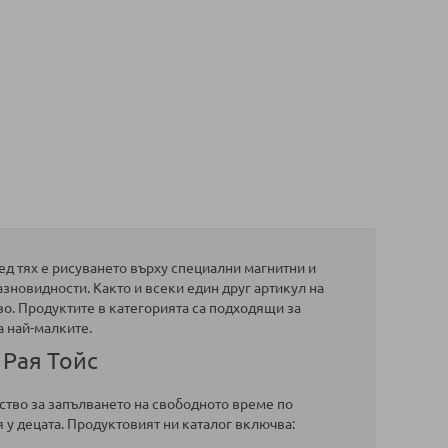
ред тях е рисуването върху специални магнитни и
азновидности. Както и всеки един друг артикул на
тво. Продуктите в категорията са подходящи за
а най-малките.
 Рая Тойс
дство за запълването на свободното време по
 у децата. Продуктовият ни каталог включва: