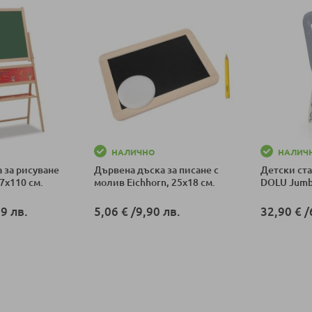
НАЛИЧНО
НАЛИЧ
 за рисуване
Дървена дъска за писане с
Детски ста
67х110 см.
молив Eichhorn, 25х18 см.
DOLU Jumb
9 лв.
5,06 €
/
9,90 лв.
32,90 €
/
ка
Добави в количка
Добави в к