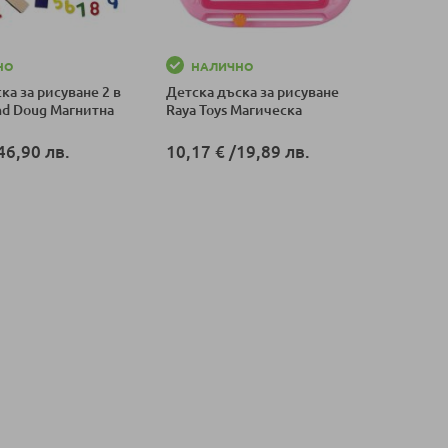
НО
НАЛИЧНО
ка за рисуване 2 в
Детска дъска за рисуване
and Doug Магнитна
Raya Toys Магическа
46,90 лв.
10,17 €
/
19,89 лв.
оличка
Добави в количка