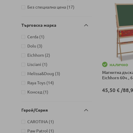
Детски магазин на ул.
артикули
Без специална цена
17
Йерусалим, бл. 47В, жк. Младост
артикули
1
11
Детски магазин на ул.
Търговска марка
Митрополит Андрей №31,
артикули
Търговище
12
артикул
Cerda
1
артикули
Dolu
3
артикули
Eichhorn
2
артикул
Lisciani
1
НАЛИЧНО
Магнитна дъска
артикули
Melissa&Doug
3
Eichhorn 60ч., 
артикули
Raya Toys
14
45,50 €
/
88,9
артикул
Комсед
1
Добави в колич
Герой/Серия
артикул
CAROTINA
1
артикул
Paw Patrol
1