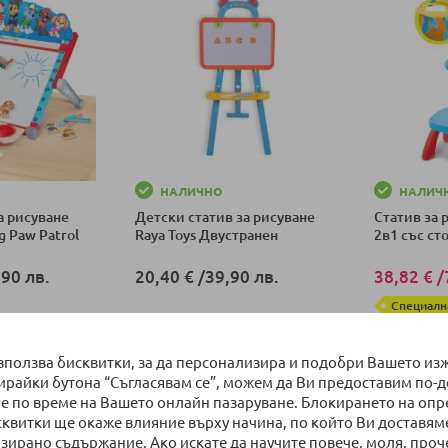
НАЛИЧНО
НАЛИЧ
а рисуване
Детски статив за рисуване
Статив за 
g Paw Patrol
Raya Toys Двустранен
2в1 със ст
90 лв.
20,40 €
/
39,90 лв.
38,82 €
/
Специалн
ка
Добави в количка
Добави в к
използва бисквитки, за да персонализира и подобри Вашето из
бирайки бутона “Съгласявам се”, можем да Ви предоставим по-
е по време на Вашето онлайн пазаруване. Блокирането на оп
сквитки ще окаже влияние върху начина, по който Ви доставям
зирано съдържание. Ако искате да научите повече, моля, проч