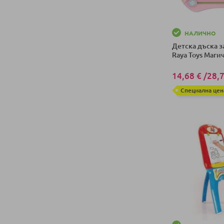
НАЛИЧНО
Детска дъска з
Raya Toys Магич
14,68 €
/
28,7
Специална цен
Добави в колич