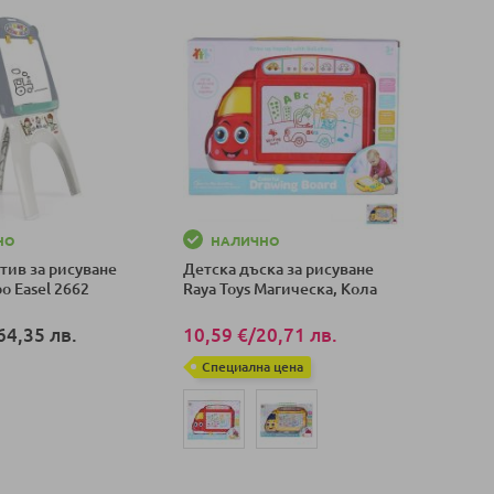
НО
НАЛИЧНО
тив за рисуване
Детска дъска за рисуване
o Easel 2662
Raya Toys Магическа, Кола
64,35 лв.
10,59 €
/
20,71 лв.
Специална цена
оличка
Добави в количка