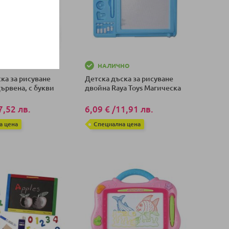
НО
НАЛИЧНО
ка за рисуване
Детска дъска за рисуване
Дървена, с букви
двойна Raya Toys Магическа
7,52 лв.
6,09 €
/
11,91 лв.
а цена
Специална цена
оличка
Добави в количка