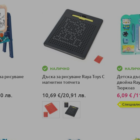
НАЛИЧНО
НАЛИЧ
за рисуване
Дъска за рисуване Raya Toys С
Детска дъс
магнитни топчета
двойна Ray
Тюркоаз
0 лв.
10,69 €
/
20,91 лв.
6,09 €
/
1
Специалн
ка
Добави в к
Добави в количка