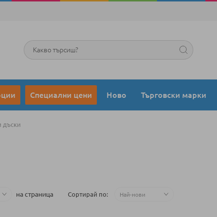
Търсене
оции
Специални цени
Ново
Търговски марки
и дъски
на страница
Сортирай по