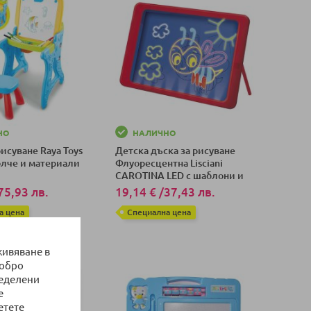
НО
НАЛИЧНО
рисуване Raya Toys
Детска дъска за рисуване
олче и материали
Флуоресцентна Lisciani
CAROTINA LED с шаблони и
маркери 86740
75,93 лв.
19,14 €
/
37,43 лв.
а цена
Специална цена
оличка
Добави в количка
живяване в
добро
ределени
е
етете