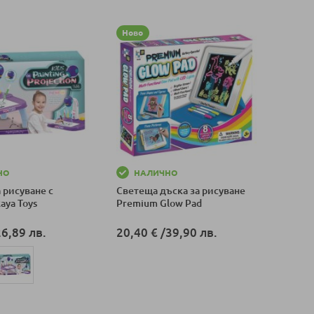
Ново
НО
НАЛИЧНО
 рисуване с
Светеща дъска за рисуване
aya Toys
Premium Glow Pad
26,89 лв.
20,40 €
/
39,90 лв.
Добави в количка
оличка