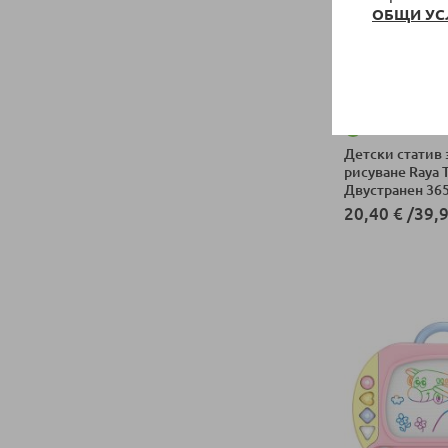
ОБЩИ УС
НАЛИЧНО
Детски статив 
рисуване Raya 
Двустранен 36
20,40 €
/
39,9
Добави в колич