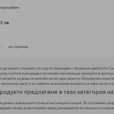
за рисуване
5 лв.
ка
на страница
т да играят с играчки, но и да се занимават с творчески дейности. С
ски, които в този раздел на онлайн магазина ще намерите в доста р
и стативите за деца са налични на изгодни цени и с безупречно качес
 момичета, както и за хлапета на всякакви възрасти, в това число и з
родукти предлагаме в тази категория на
исуване са фокусната точка в настоящата секция. Те са отлично сре
адивен начин, акцентирайки върху развиването на творчески умения