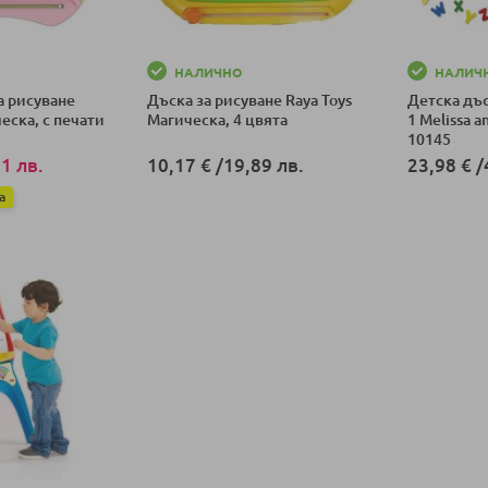
НАЛИЧНО
НАЛИЧ
а рисуване
Дъска за рисуване Raya Toys
Детска дъс
еска, с печати
Магическа, 4 цвята
1 Melissa 
10145
1 лв.
10,17 €
/
19,89 лв.
23,98 €
/
а
Добави в количка
Добави в к
ка