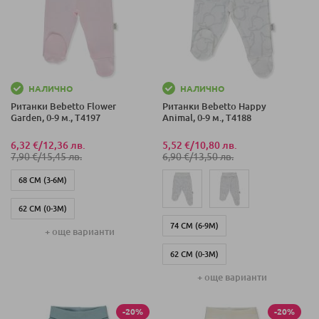
НАЛИЧНО
НАЛИЧНО
Ританки Bebetto Flower
Ританки Bebetto Happy
Garden, 0-9 м., T4197
Animal, 0-9 м., T4188
6,32 €
/
12,36 лв.
5,52 €
/
10,80 лв.
7,90 €
/
15,45 лв.
6,90 €
/
13,50 лв.
68 СМ (3-6М)
62 СМ (0-3М)
74 СМ (6-9М)
+ още варианти
74 СМ (6-9М)
62 СМ (0-3М)
+ още варианти
68 СМ (3-6М)
-20%
-20%