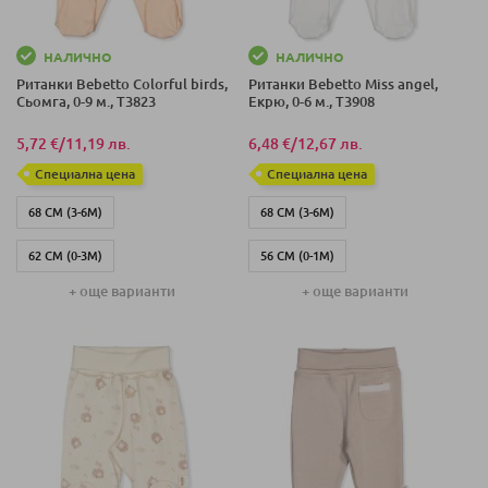
НАЛИЧНО
НАЛИЧНО
Ританки Bebetto Colorful birds,
Ританки Bebetto Miss angel,
Сьомга, 0-9 м., T3823
Екрю, 0-6 м., T3908
5,72 €
/
11,19 лв.
6,48 €
/
12,67 лв.
Специална цена
Специална цена
68 СМ (3-6М)
68 СМ (3-6М)
62 СМ (0-3М)
56 СМ (0-1М)
+ още варианти
+ още варианти
74 СМ (6-9М)
62 СМ (1-3 М)