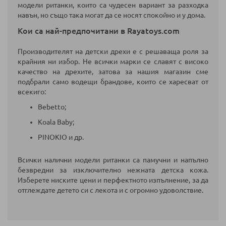
модели ританки, които са чудесен вариант за разходка
навън, но също така могат да се носят спокойно и у дома.
Кои са най-предпочитани в Rayatoys.com
Производителят на детски дрехи е с решаваща роля за
крайния ни избор. Не всички марки се славят с високо
качество на дрехите, затова за нашия магазин сме
подбрали само водещи брандове, които се харесват от
всекиго:
Bebetto;
Koala Baby;
PINOKIO и др.
Всички налични модели ританки са памучни и напълно
безвредни за изключително нежната детска кожа.
Изберете ниските цени и перфектното изпълнение, за да
отглеждате детето си с лекота и с огромно удоволствие.