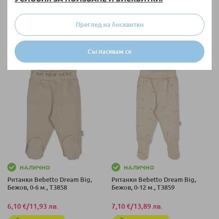
62 СМ (0-3М)
68 СМ (3-6М)
+ още варианти
80 СМ (9-12М)
Преглед на бисквитки
62 СМ (0-3М)
74 СМ (6-9М)
+ още варианти
Съгласявам се
74 СМ (6-9М)
НАЛИЧНО
НАЛИЧНО
Ританки Bebetto Dream Big,
Ританки Bebetto Dream Big,
Бежов, 0-6 м., T3858
Бежов, 0-12 м., T3859
6,10 €
/
11,93 лв.
7,10 €
/
13,89 лв.