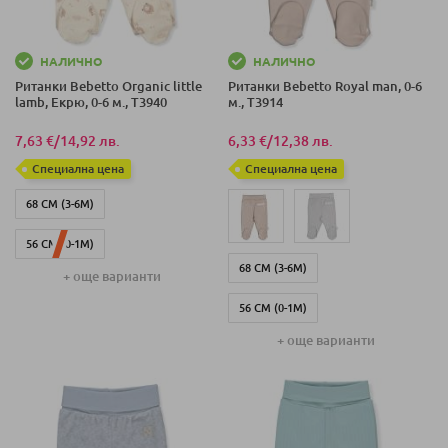
НАЛИЧНО
НАЛИЧНО
Ританки Bebetto Organic little
Ританки Bebetto Royal man, 0-6
lamb, Екрю, 0-6 м., T3940
м., T3914
7,63 €
/
14,92 лв.
6,33 €
/
12,38 лв.
Специална цена
Специална цена
68 СМ (3-6М)
56 СМ (0-1М)
68 СМ (3-6М)
+ още варианти
62 СМ (1-3 М)
56 СМ (0-1М)
+ още варианти
62 СМ (1-3 М)