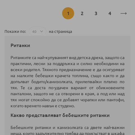
Страница
В
Страница
Страница
Страница
1
2
3
4
момента
на страница
Покажи по
четете
Ританки
страница
Ританките са най-купуваният вид детска дреха, защото са
практични, лесни за поддръжка и силно необходими на
всеки родител. Тяхното предназначение е да осигуряват
на малките бебешки крачета топлина, също както и да
допълват бодито/камизолката, прилепвайки плътно по
тях. Те са доста по-удачен вариант от обикновените
панталони, защото не са отворени в края, а под или над
тях могат спокойно да се добавят чорапки или пантофи,
когато времето навън е студено.
Какво представляват бебешките ританки
Бебешките ританки и камизолката са двете най-важни
неща, които задължително трябва да присъстват в шкафа