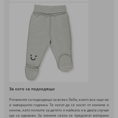
За кого са подходящи
Ританките са подходящи за всяко бебе, което все още не
е навършило годинка. Те могат да се носят от момиче и
момче, като ползите за детето и майката и в двата случая
ще са еднакви. За зимния сезон се предлагат ватирани