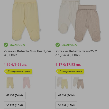
НАЛИЧНО
НАЛИЧНО
Ританки Bebetto Mini Heart, 0-6
Ританки Bebetto Basic-25, 2
м., T3922
бр., 0-6 м., T3875
4,95 €
/
9,68 лв.
9,17 €
/
17,93 лв.
Специална цена
Специална цена
68 СМ (3-6М)
68 СМ (3-6М)
56 СМ (0-1М)
56 СМ (0-1М)