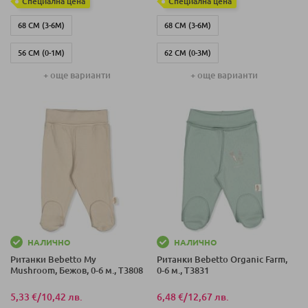
Специална цена
Специална цена
68 СМ (3-6М)
68 СМ (3-6М)
56 СМ (0-1М)
62 СМ (0-3М)
+ още варианти
+ още варианти
62 СМ (1-3 М)
80 СМ (9-12М)
74 СМ (6-9М)
НАЛИЧНО
НАЛИЧНО
Ританки Bebetto My
Ританки Bebetto Organic Farm,
Mushroom, Бежов, 0-6 м., T3808
0-6 м., T3831
5,33 €
/
10,42 лв.
6,48 €
/
12,67 лв.