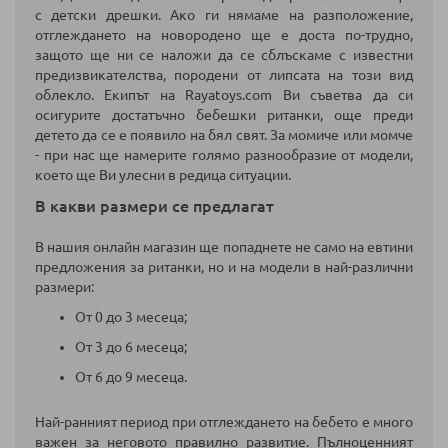
с детски дрешки. Ако ги нямаме на разположение,
отглеждането на новородено ще е доста по-трудно,
защото ще ни се наложи да се сблъскаме с известни
предизвикателства, породени от липсата на този вид
облекло. Екипът на Rayatoys.com Ви съветва да си
осигурите достатъчно бебешки ританки, още преди
детето да се е появило на бял свят. За момиче или момче
- при нас ще намерите голямо разнообразие от модели,
което ще Ви улесни в редица ситуации.
В какви размери се предлагат
В нашия онлайн магазин ще попаднете не само на евтини
предложения за ританки, но и на модели в най-различни
размери:
От 0 до 3 месеца;
От 3 до 6 месеца;
От 6 до 9 месеца.
Най-ранният период при отглеждането на бебето е много
важен за неговото правилно развитие. Пълноценният