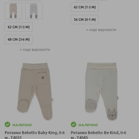
62 СМ (1-3 М)
56 СМ (0-1 М)
62 СМ (1-3 М)
+ още варианти
68 СМ (3-6 М)
68 СМ (3-6 М)
+ още варианти
74 СМ (6-9 М)
80 СМ (9-12 М)
НАЛИЧНО
НАЛИЧНО
Ританки Bebetto Baby King, 0-6
Ританки Bebetto Be Kind, 0-6
м., T4031
м., T4045