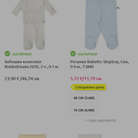
НАЛИЧНО
НАЛИЧНО
Бебешки комплект
Ританки Bebetto Shipboy, Син,
Bimbidreams NOE, 2 ч., 0-1 м.
0-9 м., T3840
23,90 €
/
46,74 лв.
5,72 €
/
11,19 лв.
Специална цена
68 СМ (3-6М)
74 СМ (6-9М)
+ още варианти
62 СМ (0-3М)