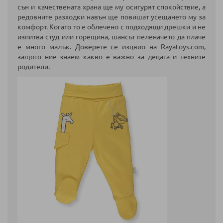
сън и качествената храна ще му осигурят спокойствие, а
редовните разходки навън ще повишат усещането му за
комфорт. Когато то е облечено с подходящи дрешки и не
изпитва студ или горещина, шансът пеленачето да плаче
е много малък. Доверете се изцяло на Rayatoys.com,
защото ние знаем какво е важно за децата и техните
родители.