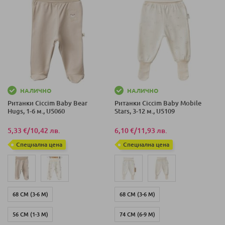
НАЛИЧНО
НАЛИЧНО
Ританки Сiсcim Baby Bear
Ританки Ciсcim Baby Mobile
Hugs, 1-6 м., U5060
Stars, 3-12 м., U5109
5,33 €
/
10,42 лв.
6,10 €
/
11,93 лв.
Специална цена
Специална цена
68 СМ (3-6 М)
68 СМ (3-6 М)
56 СМ (1-3 М)
74 СМ (6-9 М)