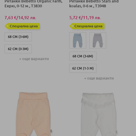
Ританки Bebetto Organic Farm,
Ританки Bebetto Stars and
Екрю, 0-12 м., T3830
koalas, 0-6 м., T3948
7,63 €
/
14,92 лв.
5,72 €
/
11,19 лв.
Специална цена
Специална цена
68 СМ (3-6М)
62 СМ (0-3М)
68 СМ (3-6М)
+ още варианти
80 СМ (9-12М)
62 СМ (1-3 М)
74 СМ (6-9М)
+ още варианти
56 СМ (0-1М)