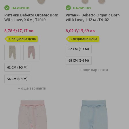
НАЛИЧНО
НАЛИЧНО
Ританки Bebetto Organic Born
Ританки Bebetto Organic Born
With Love, 0-6 м., T4040
With Love, 1-12 м., T4102
8,78 €
/
17,17 лв.
8,02 €
/
15,69 лв.
Специална цена
Специална цена
62 СМ (1-3 М)
68 СМ (3-6 М)
62 СМ (1-3 М)
+ още варианти
74 СМ (6-9 М)
56 СМ (0-1 М)
80 СМ (9-12 М)
+ още варианти
68 СМ (3-6 М)