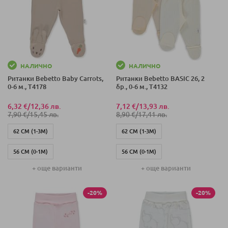
НАЛИЧНО
НАЛИЧНО
Ританки Bebetto Baby Carrots,
Ританки Bebetto BASIC 26, 2
0-6 м., T4178
бр., 0-6 м., T4132
6,32 €
/
12,36 лв.
7,12 €
/
13,93 лв.
7,90 €
/
15,45 лв.
8,90 €
/
17,41 лв.
62 СМ (1-3М)
62 СМ (1-3М)
56 СМ (0-1М)
56 СМ (0-1М)
+ още варианти
+ още варианти
68 СМ (3-6М)
68 СМ (3-6М)
-20%
-20%