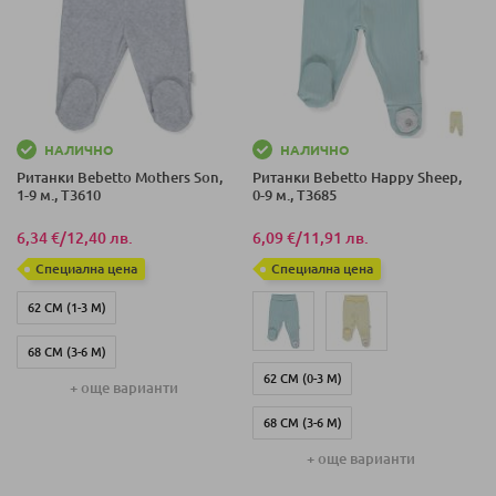
НАЛИЧНО
НАЛИЧНО
Ританки Bebetto Mothers Son,
Ританки Bebetto Happy Sheep,
1-9 м., T3610
0-9 м., T3685
6,34 €
/
12,40 лв.
6,09 €
/
11,91 лв.
Специална цена
Специална цена
62 СМ (1-3 М)
68 СМ (3-6 М)
62 СМ (0-3 М)
+ още варианти
74 СМ (6-9 М)
68 СМ (3-6 М)
+ още варианти
74 СМ (6-9 М)