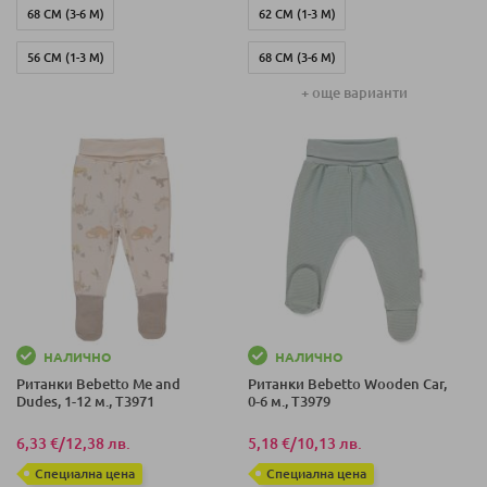
68 СМ (3-6 М)
62 СМ (1-3 М)
56 СМ (1-3 М)
68 СМ (3-6 М)
+ още варианти
74 СМ (6-9 М)
80 СМ (9-12 М)
НАЛИЧНО
НАЛИЧНО
Ританки Bebetto Me and
Ританки Bebetto Wooden Car,
Dudes, 1-12 м., T3971
0-6 м., T3979
6,33 €
/
12,38 лв.
5,18 €
/
10,13 лв.
Специална цена
Специална цена