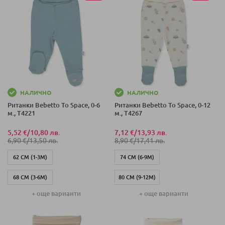
НАЛИЧНО
НАЛИЧНО
Ританки Bebetto To Space, 0-6
Ританки Bebetto To Space, 0-12
м., T4221
м., T4267
5,52 €
/
10,80 лв.
7,12 €
/
13,93 лв.
6,90 €
/
13,50 лв.
8,90 €
/
17,41 лв.
62 СМ (1-3М)
74 СМ (6-9М)
68 СМ (3-6М)
80 СМ (9-12М)
+ още варианти
+ още варианти
56 СМ (0-1М)
62 СМ (0-3М)
68 СМ (3-6М)