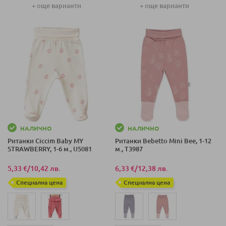
+ още варианти
+ още варианти
80 СМ (9-12 М)
НАЛИЧНО
НАЛИЧНО
Ританки Ciсcim Baby MY
Ританки Bebetto Mini Bee, 1-12
STRAWBERRY, 1-6 м., U5081
м., T3987
5,33 €
/
10,42 лв.
6,33 €
/
12,38 лв.
Специална цена
Специална цена