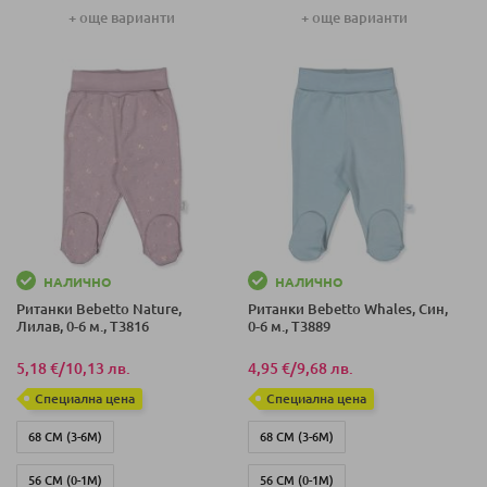
+ още варианти
+ още варианти
62 СМ (1-3 М)
62 СМ (1-3 М)
НАЛИЧНО
НАЛИЧНО
Ританки Bebetto Nature,
Ританки Bebetto Whales, Син,
Лилав, 0-6 м., T3816
0-6 м., T3889
5,18 €
/
10,13 лв.
4,95 €
/
9,68 лв.
Специална цена
Специална цена
68 СМ (3-6М)
68 СМ (3-6М)
56 СМ (0-1М)
56 СМ (0-1М)