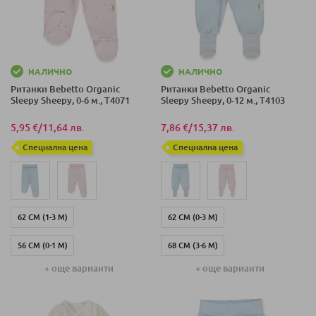
НАЛИЧНО
НАЛИЧНО
Ританки Bebetto Organic
Ританки Bebetto Organic
Sleepy Sheepy, 0-6 м., T4071
Sleepy Sheepy, 0-12 м., T4103
5,95 €
/
11,64 лв.
7,86 €
/
15,37 лв.
Специална цена
Специална цена
62 СМ (1-3 М)
62 СМ (0-3 М)
56 СМ (0-1 М)
68 СМ (3-6 М)
+ още варианти
+ още варианти
68 СМ (3-6 М)
74 СМ (6-9 М)
80 СМ (9-12 М)