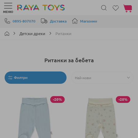
Моята 
МЕНЮ
Прескачане към съдържанието
0895-807070
Доставка
Магазини
Детски дрехи
Ританки
Ританки за бебета
Филтри
-20%
-20%