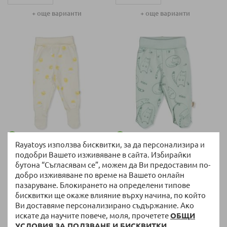
+ още варианти
+ още варианти
62 СМ (1-3 М)
62 СМ (1-3 М)
НАЛИЧНО
НАЛИЧНО
Rayatoys използва бисквитки, за да персонализира и
Ританки Bebetto Chick chick,
Ританки Bebetto Sleepy Cat, 0-9
подобри Вашето изживяване в сайта. Избирайки
Екрю, 0-12 м., T3795
м., T3834
бутона “Съгласявам се”, можем да Ви предоставим по-
добро изживяване по време на Вашето онлайн
7,10 €
/
13,89 лв.
6,33 €
/
12,38 лв.
пазаруване. Блокирането на определени типове
Специална цена
Специална цена
бисквитки ще окаже влияние върху начина, по който
Ви доставяме персонализирано съдържание. Ако
68 СМ (3-6М)
искате да научите повече, моля, прочетете
ОБЩИ
УСЛОВИЯ ЗА ПОЛЗВАНЕ И БИСКВИТКИ.