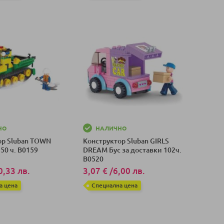
оличка
Добави в количка
НО
НАЛИЧНО
ор Sluban TOWN
Конструктор Sluban GIRLS
50 ч. B0159
DREAM Бус за доставки 102ч.
B0520
0,33 лв.
3,07 €
/
6,00 лв.
а цена
Специална цена
оличка
Добави в количка