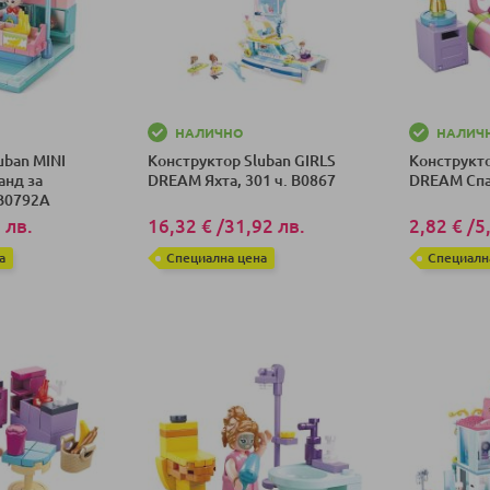
НАЛИЧНО
НАЛИЧ
uban MINI
Конструктор Sluban GIRLS
Конструкто
нд за
DREAM Яхта, 301 ч. B0867
DREAM Спа
 B0792A
 лв.
16,32 €
/
31,92 лв.
2,82 €
/
5
а
Специална цена
Специалн
ка
Добави в количка
Добави в к