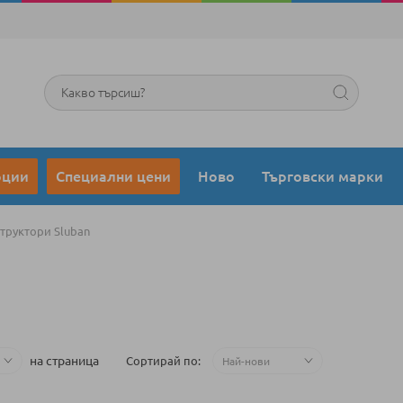
Търсене
оции
Специални цени
Ново
Търговски марки
труктори Sluban
на страница
Сортирай по