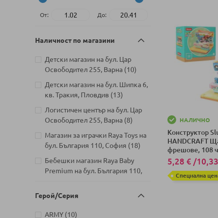
От:
До:
Наличност по магазини
Детски магазин на бул. Цар
артикули
Освободител 255, Варна
10
Детски магазин на бул. Шипка 6,
артикули
кв. Тракия, Пловдив
13
Логистичен център на бул. Цар
артикули
Освободител 255, Варна
8
НАЛИЧНО
Конструктор Sl
Магазин за играчки Raya Toys на
HANDCRAFT Ща
артикули
бул. България 110, София
18
фрешове, 108 ч
Бебешки магазин Raya Baby
5,28 €
/
10,33
Premium на бул. България 110,
Специална цен
артикул
София
1
Добави в колич
Герой/Серия
Детски магазин на Шипченски
проход 18, Гео Милев, София
артикули
ARMY
10
артикули
21