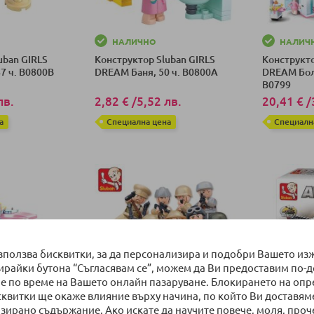
НАЛИЧНО
НАЛИЧ
uban GIRLS
Конструктор Sluban GIRLS
Конструкто
7 ч. B0800B
DREAM Баня, 50 ч. B0800A
DREAM Бол
B0799
лв.
2,82 €
/
5,52 лв.
20,41 €
/
а
Специална цена
Специалн
ка
Добави в количка
Добави в к
използва бисквитки, за да персонализира и подобри Вашето из
бирайки бутона “Съгласявам се”, можем да Ви предоставим по-
е по време на Вашето онлайн пазаруване. Блокирането на оп
сквитки ще окаже влияние върху начина, по който Ви доставям
зирано съдържание. Ако искате да научите повече, моля, проч
НАЛИЧНО
НАЛИЧ