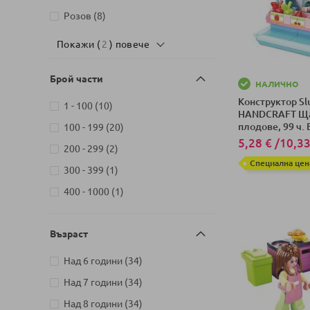
артикули
Розов
8
Покажи (
2
) повече
Брой части
НАЛИЧНО
Конструктор Sl
артикули
1 - 100
10
HANDCRAFT Ща
артикули
плодове, 99 ч.
100 - 199
20
5,28 €
/
10,33
артикули
200 - 299
2
Специална цен
артикул
300 - 399
1
Добави в колич
артикул
400 - 1000
1
Възраст
артикули
Над 6 години
34
артикули
Над 7 години
34
артикули
Над 8 години
34