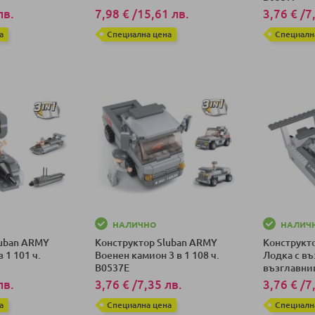
лв.
7,98 €
/
15,61 лв.
3,76 €
/
7
а
Специална цена
Специалн
ка
Добави в количка
Добави в к
НАЛИЧНО
НАЛИЧ
luban ARMY
Конструктор Sluban ARMY
Конструкт
 1 101 ч.
Военен камион 3 в 1 108 ч.
Лодка с в
B0537E
възглавница
B0537D
лв.
3,76 €
/
7,35 лв.
3,76 €
/
7
а
Специална цена
Специалн