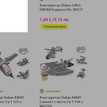
ор Sluban Армия
Конструктор Sluban GIRLS
DREAM Ездачка 20ч. B0517
,12 лв.
1,60 €
/
3,13 лв.
а цена
Специална цена
оличка
Добави в количка
НО
НАЛИЧНО
ор Sluban ARMY
Конструктор Sluban ARMY
т 3 в 1 125 ч.
Самолет с писта 3 в 1 144 ч.
B0537H