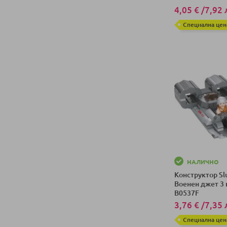
4,05 €
/
7,92 
Специална цен
Добави в колич
НАЛИЧНО
Конструктор S
Военен джет 3 в
B0537F
3,76 €
/
7,35 
Специална цен