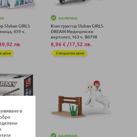
НО
НАЛИЧНО
р Sluban GIRLS
Конструктор Sluban GIRLS
ница, 459 ч.
DREAM Медицински
вертолет, 163 ч. B0798
39,92 лв.
8,96 €
/
17,52 лв.
а цена
Специална цена
оличка
Добави в количка
живяване в
добро
ределени
е
етете
НО
НАЛИЧНО