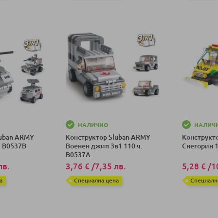
ка
Добави в количка
Добави в к
НАЛИЧНО
НАЛИЧ
luban ARMY
Конструктор Sluban ARMY
Конструкт
ч. B0537B
Военен джип 3в1 110 ч.
Снегорин 1
B0537A
лв.
3,76 €
/
7,35 лв.
5,28 €
/
1
а
Специална цена
Специалн
ка
Добави в количка
Добави в к