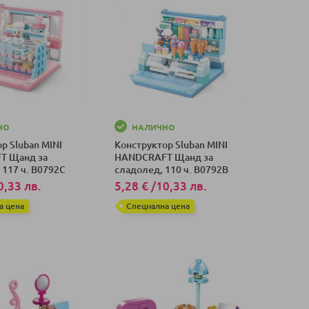
НО
НАЛИЧНО
р Sluban MINI
Конструктор Sluban MINI
T Щанд за
HANDCRAFT Щанд за
117 ч. B0792C
сладолед, 110 ч. B0792B
0,33 лв.
5,28 €
/
10,33 лв.
а цена
Специална цена
оличка
Добави в количка