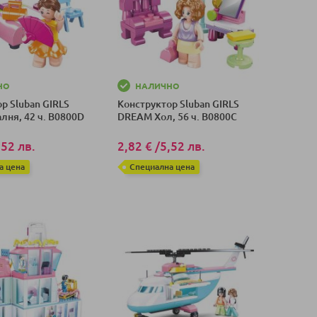
НО
НАЛИЧНО
р Sluban GIRLS
Конструктор Sluban GIRLS
лня, 42 ч. B0800D
DREAM Хол, 56 ч. B0800C
,52 лв.
2,82 €
/
5,52 лв.
а цена
Специална цена
оличка
Добави в количка