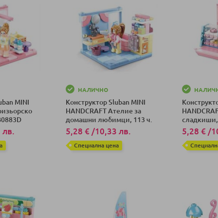
НАЛИЧНО
НАЛИЧ
uban MINI
Конструктор Sluban MINI
Конструкто
изьорско
HANDCRAFT Ателие за
HANDCRAF
 B0883D
домашни любимци, 113 ч.
сладкиши, 
B0883C
 лв.
5,28 €
/
10,33 лв.
5,28 €
/
1
а
Специална цена
Специалн
ка
Добави в количка
Добави в к