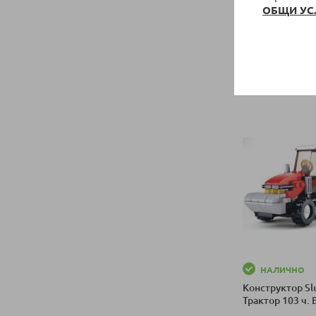
ОБЩИ УС
Конструктор Sl
DREAM Линейка
B0797
8,96 €
/
17,52
Специална цен
Добави в колич
НАЛИЧНО
Конструктор S
Трактор 103 ч.