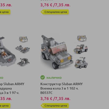
,35 лв.
3,76 €
/
7,35 лв.
а цена
Специална цена
оличка
Добави в количка
НО
НАЛИЧНО
ор Sluban ARMY
Конструктор Sluban ARMY
ъздушна
Военна кола 3 в 1 102 ч.
 3 в 1 97 ч.
B0537C
,35 лв.
3,76 €
/
7,35 лв.
а цена
Специална цена