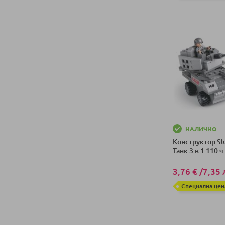
Добави в колич
НАЛИЧНО
Конструктор S
Танк 3 в 1 110 
3,76 €
/
7,35 
Специална цен
Добави в колич