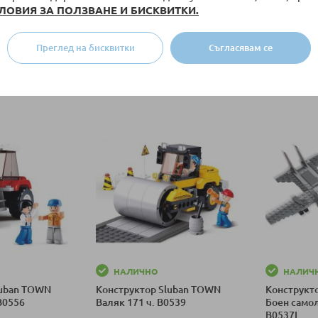
ЛОВИЯ ЗА ПОЛЗВАНЕ И БИСКВИТКИ.
uban GIRLS
Конструктор Sluban ARMY
Конструкт
, 195 ч.
Минифигурки изненада
B0580
Преглед на бисквитки
Съгласявам се
 лв.
1,02 €
/
1,99 лв.
3,64 €
/
7
а
Специална цена
Специалн
ка
Добави в количка
Добави в к
НАЛИЧНО
НАЛИЧ
luban TOWN
Конструктор Sluban TOWN
Конструкт
 B0556
Валяк 171 ч. B0539
Боен самоле
B0537I