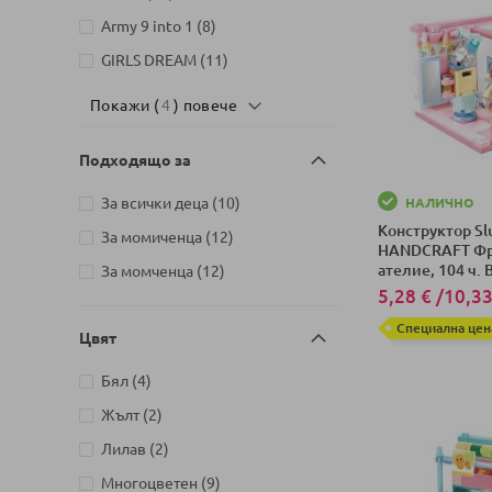
артикули
Army 9 into 1
8
Детски магазин на бул. Черни
артикули
връх 26, София
20
артикули
GIRLS DREAM
11
Детски магазин на ул.
Покажи (
4
) повече
Йерусалим, бл. 47В, жк. Младост
артикули
1
17
Подходящо за
Детски магазин на ул.
Митрополит Андрей №31,
артикули
За всички деца
10
НАЛИЧНО
артикули
Търговище
10
Конструктор Sl
артикули
За момиченца
12
HANDCRAFT Фр
ателие, 104 ч.
артикули
За момченца
12
5,28 €
/
10,33
Специална цен
Цвят
Добави в колич
артикули
Бял
4
артикули
Жълт
2
артикули
Лилав
2
артикули
Многоцветен
9