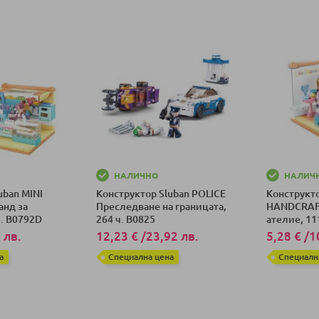
НАЛИЧНО
НАЛИЧ
uban MINI
Конструктор Sluban POLICE
Конструкто
нд за
Преследване на границата,
HANDCRAF
. B0792D
264 ч. B0825
ателие, 11
 лв.
12,23 €
/
23,92 лв.
5,28 €
/
1
а
Специална цена
Специалн
ка
Добави в количка
Добави в к