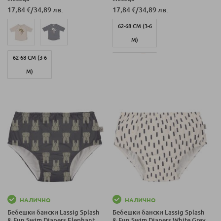
17,84 €
/
34,89 лв.
17,84 €
/
34,89 лв.
62-68 СМ (3-6
М)
62-68 СМ (3-6
74-80 СМ (7-12
М)
М)
НАЛИЧНО
НАЛИЧНО
Бебешки бански Lassig Splash
Бебешки бански Lassig Splash
& Fun Swim Diapers Elephant,
& Fun Swim Diapers White Grey,