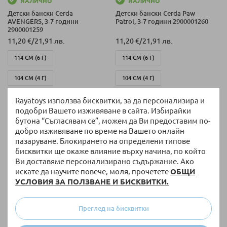
НАЛИЧНО
НАЛИЧНО
Детски бански Cerda
Детски бански Cerda Paw
AVENGERS, 3-7 години
Patrol, 3-7 години 2900001260
2900001259
11,20 €
/
21,91 лв.
11,20 €
/
21,91 лв.
114 СМ (6 Г)
114 СМ (6 Г)
104 СМ (4 Г)
104 СМ (4 Г)
+ още варианти
+ още варианти
114 СМ (5 Г)
104 СМ (3 Г)
Rayatoys използва бисквитки, за да персонализира и
подобри Вашето изживяване в сайта. Избирайки
104 СМ (3 Г)
114 СМ (5 Г)
бутона “Съгласявам се”, можем да Ви предоставим по-
добро изживяване по време на Вашето онлайн
128 СМ (7 Г)
128 СМ (7 Г)
пазаруване. Блокирането на определени типове
бисквитки ще окаже влияние върху начина, по който
Ви доставяме персонализирано съдържание. Ако
искате да научите повече, моля, прочетете
ОБЩИ
УСЛОВИЯ ЗА ПОЛЗВАНЕ И БИСКВИТКИ.
Преглед на бисквитки
НАЛИЧНО
НАЛИЧНО