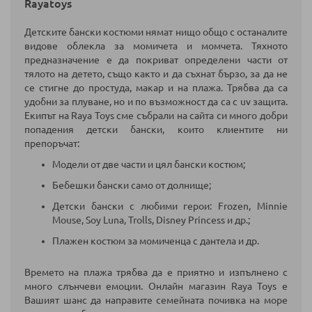
Rayatoys
Детските бански костюми нямат нищо общо с останалите
видове облекла за момичета и момчета. Тяхното
предназначение е да покриват определени части от
тялото на детето, също както и да съхнат бързо, за да не
се стигне до простуда, макар и на плажа. Трябва да са
удобни за плуване, но и по възможност да са с uv защита.
Екипът на Raya Toys сме събрали на сайта си много добри
попадения детски бански, които клиентите ни
препоръчат:
Модели от две части и цял бански костюм;
Бебешки бански само от долнище;
Детски бански с любими герои: Frozen, Minnie
Mouse, Soy Luna, Trolls, Disney Princess и др.;
Плажен костюм за момиченца с дантела и др.
Времето на плажа трябва да е приятно и изпълнено с
много слънчеви емоции. Онлайн магазин Raya Toys е
Вашият шанс да направите семейната почивка на море