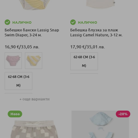
74-80 СМ (7-12
М)
НАЛИЧНО
НАЛИЧНО
Бебешки бански Lassig Snap
Бебешка блузка за плаж
Swim Diaper, 3-24 м.
Lassig Camel Nature, 3-12 м.
16,90 €
/
33,05 лв.
17,90 €
/
35,01 лв.
62-68 СМ (3-6
М)
62-68 СМ (3-6
74-80 СМ (7-12
М)
М)
86-92 СМ (12-24
+ още варианти
М)
Ново
-20%
74-80 СМ (7-12
М)