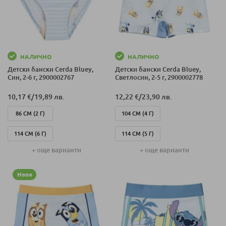
М)
НАЛИЧНО
НАЛИЧНО
Детски бански Cerda Bluey,
Детски бански Cerda Bluey,
Син, 2-6 г, 2900002767
Светлосин, 2-5 г, 2900002778
10,17 €
/
19,89 лв.
12,22 €
/
23,90 лв.
86 СМ (2 Г)
104 СМ (4 Г)
114 СМ (6 Г)
114 СМ (5 Г)
+ още варианти
+ още варианти
104 СМ (4 Г)
86 СМ (2 Г)
98 СМ (3 Г)
Ново
98 СМ (3 Г)
114 СМ (5 Г)