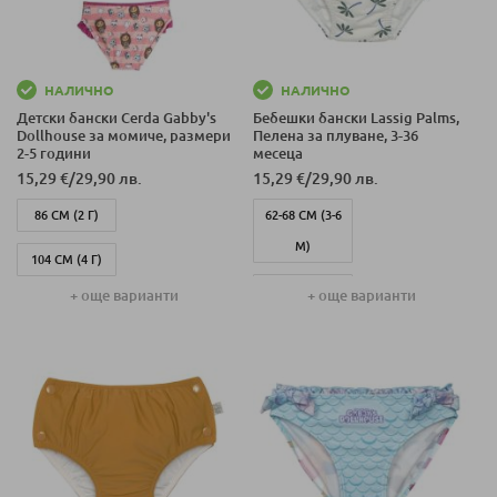
НАЛИЧНО
НАЛИЧНО
Детски бански Cerda Gabby's
Бебешки бански Lassig Palms,
Dollhouse за момиче, размери
Пелена за плуване, 3-36
2-5 години
месеца
15,29 €
/
29,90 лв.
15,29 €
/
29,90 лв.
86 СМ (2 Г)
62-68 СМ (3-6
М)
104 СМ (4 Г)
86 СМ (12-18 М)
+ още варианти
+ още варианти
98 СМ (3 Г)
92 СМ (18-24 М)
110 СМ (5 Г)
98 СМ (24-36 М)
74-80 СМ (7-12
М)