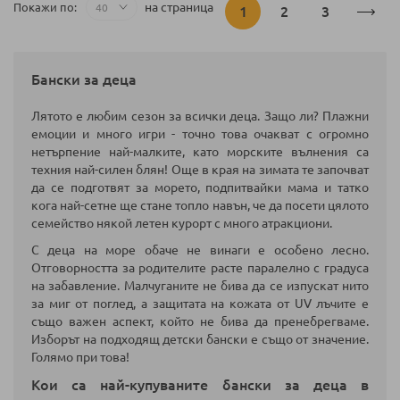
Страница
на страница
Покажи по
В
Страница
Страница
1
2
3
момента
Бански за деца
четете
Лятото е любим сезон за всички деца. Защо ли? Плажни
страница
емоции и много игри - точно това очакват с огромно
нетърпение най-малките, като морските вълнения са
техния най-силен блян! Още в края на зимата те започват
да се подготвят за морето, подпитвайки мама и татко
кога най-сетне ще стане топло навън, че да посети цялото
семейство някой летен курорт с много атракциони.
С деца на море обаче не винаги е особено лесно.
Отговорността за родителите расте паралелно с градуса
на забавление. Малчуганите не бива да се изпускат нито
за миг от поглед, а защитата на кожата от UV лъчите е
също важен аспект, който не бива да пренебрегваме.
Изборът на подходящ детски бански е също от значение.
Голямо при това!
Кои са най-купуваните бански за деца в