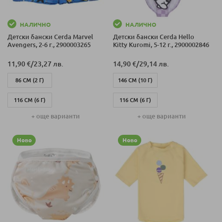
НАЛИЧНО
НАЛИЧНО
Детски бански Cerda Marvel
Детски бански Cerda Hello
Avengers, 2-6 г., 2900003265
Kitty Kuromi, 5-12 г., 2900002846
11,90 €
/
23,27 лв.
14,90 €
/
29,14 лв.
86 СМ (2 Г)
146 СМ (10 Г)
116 СМ (6 Г)
116 СМ (6 Г)
+ още варианти
+ още варианти
104 СМ (4 Г)
128 СМ (8 Г)
98 СМ (3 Г)
Ново
152 СМ (12 Г)
Ново
110 СМ (5 Г)
110 СМ (5 Г)