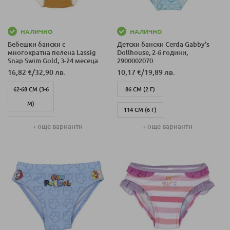
НАЛИЧНО
НАЛИЧНО
Бебешки бански с
Детски бански Cerda Gabby's
многократна пелена Lassig
Dollhouse, 2-6 години,
Snap Swim Gold, 3-24 месеца
2900002070
16,82 €
/
32,90 лв.
10,17 €
/
19,89 лв.
62-68 СМ (3-6
86 СМ (2 Г)
М)
114 СМ (6 Г)
74-80 СМ (7-12
+ още варианти
+ още варианти
104 СМ (4 Г)
М)
104 СМ (3 Г)
86-92 СМ (13-24
114 СМ (5 Г)
М)