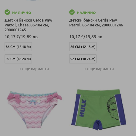
НАЛИЧНО
НАЛИЧНО
Детски бански Cerda Paw
Детски бански Cerda Paw
Patrol, Chase, 86-104 см,
Patrol, 86-104 см, 2900001246
2900001245
10,17 €
/
19,89 лв.
10,17 €
/
19,89 лв.
86 СМ (12-18 М)
86 СМ (12-18 М)
92 СМ (18-24 М)
92 СМ (18-24 М)
+ още варианти
+ още варианти
98 СМ (24-36 М)
98 СМ (24-36 М)
104 СМ (3-4 Г)
104 СМ (3-4 Г)