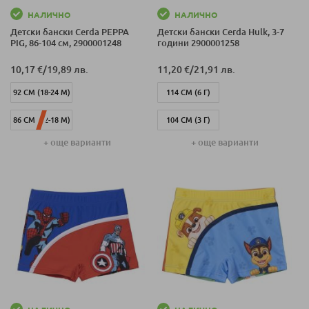
НАЛИЧНО
НАЛИЧНО
Детски бански Cerda PEPPA
Детски бански Cerda Hulk, 3-7
PIG, 86-104 см, 2900001248
години 2900001258
10,17 €
/
19,89 лв.
11,20 €
/
21,91 лв.
92 СМ (18-24 М)
114 СМ (6 Г)
86 СМ (12-18 М)
104 СМ (3 Г)
+ още варианти
+ още варианти
98 СМ (24-36 М)
128 СМ (7 Г)
104 СМ (3-4 Г)
104 СМ (4 Г)
114 СМ (5 Г)