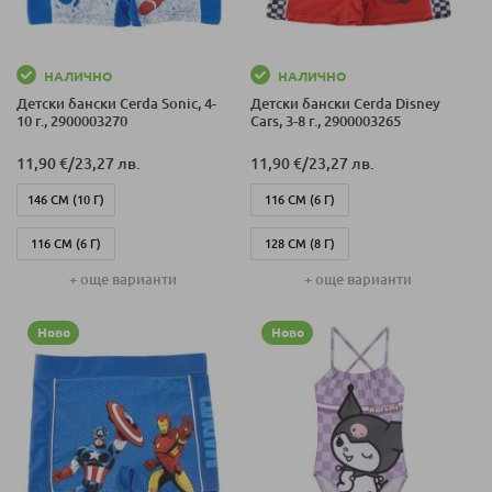
НАЛИЧНО
НАЛИЧНО
Детски бански Cerda Sonic, 4-
Детски бански Cerda Disney
10 г., 2900003270
Cars, 3-8 г., 2900003265
11,90 €
/
23,27 лв.
11,90 €
/
23,27 лв.
146 СМ (10 Г)
116 СМ (6 Г)
116 СМ (6 Г)
128 СМ (8 Г)
+ още варианти
+ още варианти
128 СМ (8 Г)
104 СМ (4 Г)
104 СМ (4 Г)
Ново
98 СМ (3 Г)
Ново
110 СМ (5 Г)