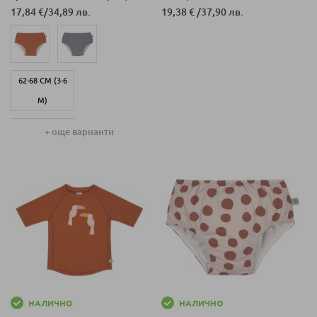
месеца
17,84 €
/
34,89 лв.
19,38 €
/
37,90 лв.
62-68 СМ (3-6
М)
74-80 СМ (7-12
+ още варианти
М)
86-92 СМ (13-24
М)
НАЛИЧНО
НАЛИЧНО