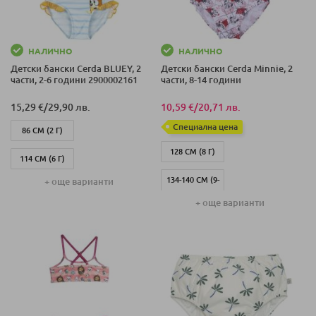
НАЛИЧНО
НАЛИЧНО
Детски бански Cerda BLUEY, 2
Детски бански Cerda Minnie, 2
части, 2-6 години 2900002161
части, 8-14 години
15,29 €
/
29,90 лв.
10,59 €
/
20,71 лв.
Специална цена
86 СМ (2 Г)
128 СМ (8 Г)
114 СМ (6 Г)
134-140 СМ (9-
+ още варианти
104 СМ (4 Г)
10 Г)
+ още варианти
104 СМ (3 Г)
146-152 СМ (11-
114 СМ (5 Г)
12 Г)
158-164 СМ (13-
14 Г)