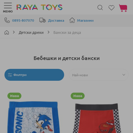
Моята 
МЕНЮ
Прескачане към съдържанието
0895-807070
Доставка
Магазини
Детски дрехи
Бански за деца
Бебешки и детски бански
Филтри
Ново
Ново