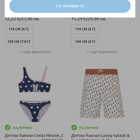
Детски бански Cerda BATMAN,
Детски бански Cerda Tweety, 2
Съгласявам се
5-12 години 2900001261
части, 3-7 години 2900001327
12,22 €
/
23,90 лв.
15,29 €
/
29,90 лв.
114 СМ (6 Г)
114 СМ (6 Г)
128 СМ (7-8 Г)
104 СМ (4 Г)
+ още варианти
+ още варианти
138 СМ (8-10 Г)
104 СМ (3 Г)
154 СМ (10-12
114 СМ (5 Г)
Г)
128 СМ (7 Г)
114 СМ (5 Г)
НАЛИЧНО
НАЛИЧНО
Детски бански Cerda Minnie, 2
Детски бански Lassig Splash &