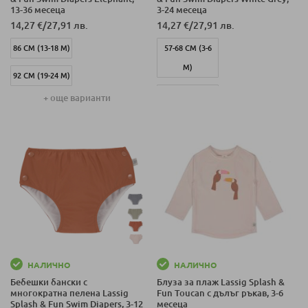
13-36 месеца
3-24 месеца
14,27 €
/
27,91 лв.
14,27 €
/
27,91 лв.
86 СМ (13-18 М)
57-68 СМ (3-6
М)
92 СМ (19-24 М)
87-92 СМ (19-24
+ още варианти
98 СМ (25-36 М)
М)
НАЛИЧНО
НАЛИЧНО
Бебешки бански с
Блуза за плаж Lassig Splash &
многократна пелена Lassig
Fun Toucan с дълъг ръкав, 3-6
Splash & Fun Swim Diapers, 3-12
месеца