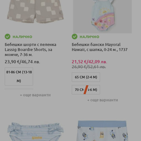
НАЛИЧНО
НАЛИЧНО
Бебешки шорти с пеленка
Бебешки бански Mayoral
Lassig Boardie Shorts, за
Hawaii, с шапка, 0-24 м., 1737
момче, 7-36 м.
23,90 €
/
46,74 лв.
21,52 €
/
42,09 лв.
26,90 €
/
52,61 лв.
81-86 СМ (13-18
65 СМ (2-4 М)
М)
70 СМ (4-6 М)
87-92 СМ (19-24
+ още варианти
+ още варианти
М)
75 СМ (6-9 М)
93-98 СМ (25-36
80 СМ (12-18 М)
М)
86 СМ (18-24 М)
74-80 СМ (7-12