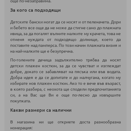
още по-незабравима.
За кого са подходящи
Детските бански могат да се носят и от пеленачета. Дори
и бебето все още да не може да стигне само до плажната
ивица, за да погалят вълните малките му крачета, това не
отменя нуждата от подходящо долнище, което да
поставите над памперса. По този начин плажната визия и
на най-малките ще е безупречна.
По-големите дечица задължително трябва да носят
детски плажен костюм, за да се чувстват и изглеждат
добре, докато се забавляват на пясъка или във водата.
Добра идея е да се допитате и до малчугана, когато му
избирате нов плажен костюм. Ако то е вече във възраст,
в която разбира, с неохота ще сподели предпочитанията
си, а на Вас ще Ви е още по-лесно да извършите
покупката.
Какви размери са налични
В магазина ни ще откриете доста разнообразна
номерация: