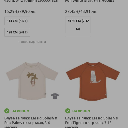
части, 6-12 години 2900001328
Fun White Gray, 7-18 месеца
15,29 €
/
29,90 лв.
22,45 €
/
43,91 лв.
114 СМ (5-6 Г)
74-80 СМ (7-12
М)
128 СМ (7-8 Г)
86 СМ (13-18 М)
+ още варианти
138 СМ (8-10 Г)
154 СМ (10-12
Г)
НАЛИЧНО
НАЛИЧНО
Блуза за плаж Lassig Splash &
Блуза за плаж Lassig Splash &
Fun Palms с къс ръкав, 3-6
Fun Tiger с къс ръкав, 3-12
месеца
месеца