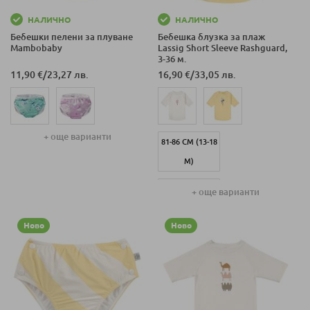
НАЛИЧНО
НАЛИЧНО
Бебешки пелени за плуване
Бебешка блузка за плаж
Mambobaby
Lassig Short Sleeve Rashguard,
3-36 м.
11,90 €
/
23,27 лв.
16,90 €
/
33,05 лв.
+ още варианти
81-86 СМ (13-18
М)
87-92 СМ (19-24
+ още варианти
М)
Ново
Ново
93-98 СМ (25-36
М)
62-68 СМ (3-6
М)