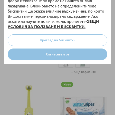
добро изживяване по време на Вашето онлайн
пазаруване. Блокирането на определени типове
бисквитки ще окаже влияние върху начина, по който
Ви доставяме персонализирано съдържание. Ако
искате да научите повече, моля, прочетете
ОБЩИ
УСЛОВИЯ ЗА ПОЛЗВАНЕ И БИСКВИТКИ.
НАЛИЧНО
НАЛИЧНО
Ултразвуково устройство
Бебешка четка за зъби за
против комари Cangaroo
пръст Dr.Brown's
Преглед на бисквитки
Nappi
10,00 €
/
19,56 лв.
3,90 €
/
7,63 лв.
Съгласявам се
+ още варианти
Ново