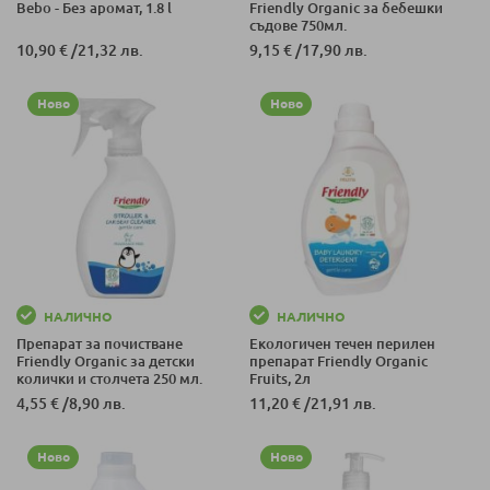
Bebo - Без аромат, 1.8 l
Friendly Organic за бебешки
съдове 750мл.
10,90 €
/
21,32 лв.
9,15 €
/
17,90 лв.
Ново
Ново
НАЛИЧНО
НАЛИЧНО
Препарат за почистване
Екологичен течен перилен
Friendly Organic за детски
препарат Friendly Organic
колички и столчета 250 мл.
Fruits, 2л
4,55 €
/
8,90 лв.
11,20 €
/
21,91 лв.
Ново
Ново