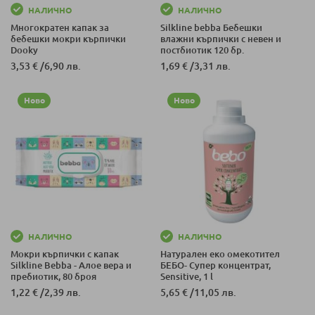
НАЛИЧНО
НАЛИЧНО
Многократен капак за
Silkline bebba Бебешки
бебешки мокри кърпички
влажни кърпички с невен и
Dooky
постбиотик 120 бр.
3,53 €
/
6,90 лв.
1,69 €
/
3,31 лв.
Ново
Ново
НАЛИЧНО
НАЛИЧНО
Мокри кърпички с капак
Натурален еко омекотител
Silkline Bebba - Алое вера и
БЕБО- Супер концентрат,
пребиотик, 80 броя
Sensitive, 1 l
1,22 €
/
2,39 лв.
5,65 €
/
11,05 лв.