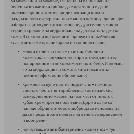
За момче или за момиче, съставът на използваната
бебешка козметика трябва да е качествен и да не
включва вредни агенти, предизвикващи кожни
раздразнения и алергии. Това е много важно условие при
избора на артикули като шампоани, душ гелове, мокри
кърпи и кремове за хидратиране на деликатната детска
кожа. В секцията ще намерите продукти от най-висок
клас, които сме организирали по следния начин:
мляко и олио за тяло
– този вид бебешка
козметика е задължителна при отглеждането на
новороденото и няколкомесечното бебе. Използва
се за хидратация на кожата, като помага и за
нейното ефективно обновяване;
кремове за дупе против подсичане – памперс
зоната е често пъти проблемна, което изисква
всекидневното мазане на тази част от тялото с
хубав крем против подсичане. Дори и да не са
налице обриви, отново е добре да се използва, за
да се предотврати появата на пъпки, зачервявания
и дори рани;
почистваща и антибактериална козметика – тук