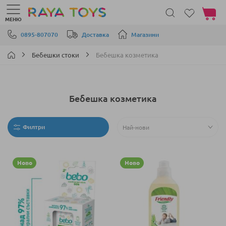
Моята 
МЕНЮ
Прескачане към съдържанието
0895-807070
Доставка
Магазини
Бебешки стоки
Бебешка козметика
Бебешка козметика
Филтри
Ново
Ново