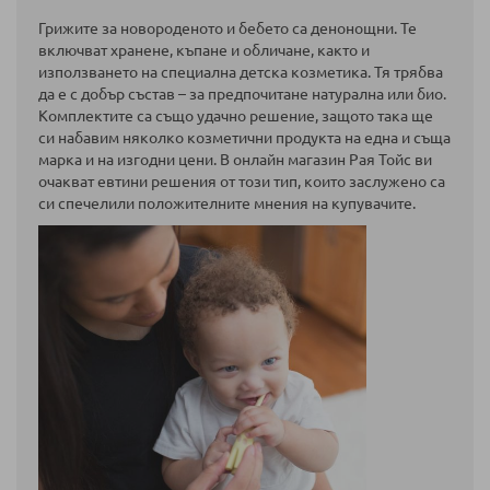
четете
Грижите за новороденото и бебето са денонощни. Те
страница
включват хранене, къпане и обличане, както и
използването на специална детска козметика. Тя трябва
да е с добър състав – за предпочитане натурална или био.
Комплектите са също удачно решение, защото така ще
си набавим няколко козметични продукта на една и съща
марка и на изгодни цени. В онлайн магазин Рая Тойс ви
очакват евтини решения от този тип, които заслужено са
си спечелили положителните мнения на купувачите.