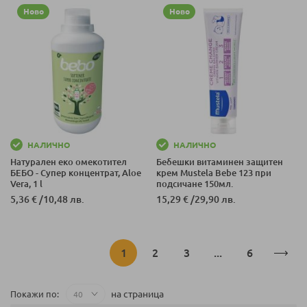
Ново
Ново
НАЛИЧНО
НАЛИЧНО
Натурален еко омекотител
Бебешки витаминен защитен
БЕБО - Супер концентрат, Aloe
крем Mustela Bebe 123 при
Vera, 1 l
подсичане 150мл.
5,36 €
/
10,48 лв.
15,29 €
/
29,90 лв.
Страница
В
Страница
Страница
Страница
1
2
3
...
6
момента
на страница
Покажи по