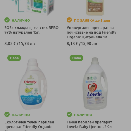
НАЛИЧНО
ПО ЗАЯВКА до 5 дни
SOS охлаждащ гел-стик БЕБО
Универсален препарат за
97% натурален 15г.
почистване на под Friendly
Organic Цитронела 1л.
8,05 €
/
15,74 лв.
8,13 €
/
15,90 лв.
Ново
Ново
НАЛИЧНО
НАЛИЧНО
Екологичен течен перилен
Течен перилен препарат
препарат Friendly Organic
Lovela Baby Цветно, 2.9л