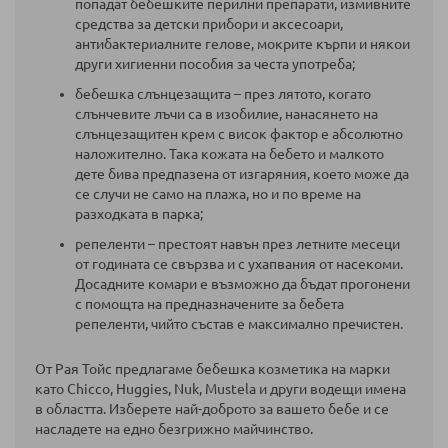
попадат бебешките перилни препарати, измивните
средства за детски прибори и аксесоари,
антибактериалните гелове, мокрите кърпи и някои
други хигиенни пособия за честа употреба;
бебешка слънцезащита – през лятото, когато
слънчевите лъчи са в изобилие, нанасянето на
слънцезащитен крем с висок фактор е абсолютно
наложително. Така кожата на бебето и малкото
дете бива предпазена от изгаряния, което може да
се случи не само на плажа, но и по време на
разходката в парка;
репеленти – престоят навън през летните месеци
от годината се свързва и с ухапвания от насекоми.
Досадните комари е възможно да бъдат прогонени
с помощта на предназначените за бебета
репеленти, чийто състав е максимално пречистен.
От Рая Тойс предлагаме бебешка козметика на марки
като Chicco, Huggies, Nuk, Mustela и други водещи имена
в областта. Изберете най-доброто за вашето бебе и се
насладете на едно безгрижно майчинство.