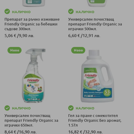
НАЛИЧНО
НАЛИЧНО
Препарат за ръчно измиване
Универсален почистващ
Friendly Organic за бебешки
препарат Friendly Organic за
съдове 300мл.
играчки 500мл.
5,06 €
/
9,90 лв.
6,60 €
/
12,91 лв.
Ново
Ново
НАЛИЧНО
НАЛИЧНО
Универсален почистващ
Гел за пране с омекотител
препарат Friendly Organic за
Friendly Organic Без аромат,
играчки 650мл.
1.57л
8,64 €
/
16,90 лв.
16,82 €
/
32,90 лв.