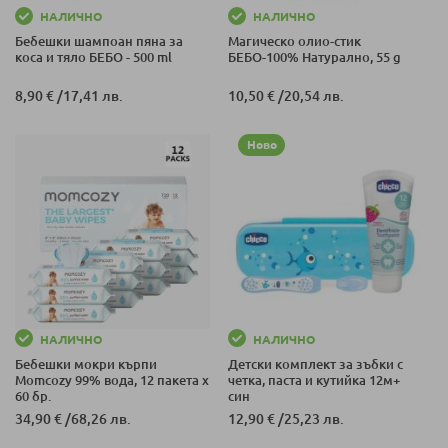
НАЛИЧНО
НАЛИЧНО
Бебешки шампоан пяна за
Магическо олио-стик
коса и тяло БЕБО - 500 ml
БЕБО-100% Натурално, 55 g
8,90 €
/
17,41 лв.
10,50 €
/
20,54 лв.
Ново
НАЛИЧНО
НАЛИЧНО
Бебешки мокри кърпи
Детски комплект за зъбки с
Momcozy 99% вода, 12 пакета х
четка, паста и кутийка 12м+
60 бр.
син
34,90 €
/
68,26 лв.
12,90 €
/
25,23 лв.