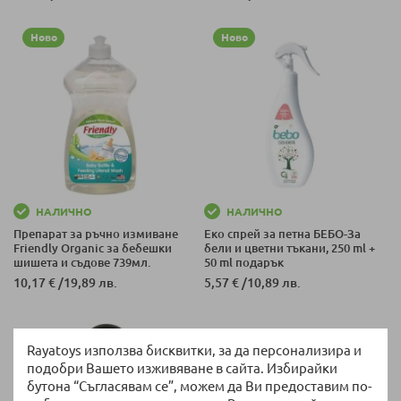
Ново
Ново
НАЛИЧНО
НАЛИЧНО
Препарат за ръчно измиване
Еко спрей за петна БЕБО-За
Friendly Organic за бебешки
бели и цветни тъкани, 250 ml +
шишета и съдове 739мл.
50 ml подарък
10,17 €
/
19,89 лв.
5,57 €
/
10,89 лв.
Rayatoys използва бисквитки, за да персонализира и
подобри Вашето изживяване в сайта. Избирайки
бутона “Съгласявам се”, можем да Ви предоставим по-