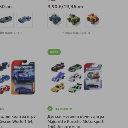
50 лв.
9,90 €
/
19,36 лв.
ще варианти
+ още варианти
оличка
Добави в количка
Ново
НО
НАЛИЧНО
ални коли за игра
Детски метални коли за игра
Rescue World 1:64,
Majorette Porsche Motorsport
нт
1:64, Асортимент