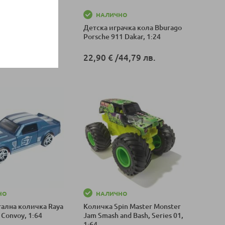
НО
НАЛИЧНО
рачка мотор
Детска играчка кола Bburago
d Bull KTM, 1:18,
Porsche 911 Dakar, 1:24
т
7,41 лв.
22,90 €
/
44,79 лв.
оличка
Добави в количка
НО
НАЛИЧНО
тална количка Raya
Количка Spin Master Monster
 Convoy, 1:64
Jam Smash and Bash, Series 01,
1:64