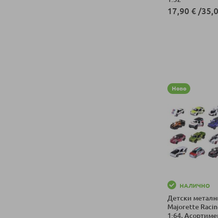
17,90 €
/
35,0
Добави в колич
Ново
НАЛИЧНО
Детски метални
Majorette Raci
1:64, Асортиме