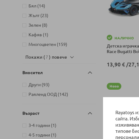
артикули
Бял
14
артикули
Жълт
23
артикули
Зелен
8
артикул
Кафяв
1
НАЛИЧНО
артикули
Многоцветен
159
Детска играчка
Race Bugatti Bo
Покажи (
7
) повече
13,90 €
/
27,1
Вносител
Добави в колич
артикули
Други
93
Ново
артикули
Раяленд ООД
142
Rayatoys 
Възраст
сайта. Из
изживяван
артикул
3-4 години
1
типове би
артикул
4-5 години
1
персонали