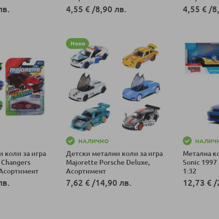
лв.
4,55 €
/
8,90 лв.
4,55 €
/
8
ка
Добави в количка
Добави в к
Ново
НАЛИЧНО
НАЛИЧ
 коли за игра
Детски метални коли за игра
Метална ко
 Changers
Majorette Porsche Deluxe,
Sonic 1997
 Асортимент
Асортимент
1:32
лв.
7,62 €
/
14,90 лв.
12,73 €
/
ка
Добави в количка
Добави в к