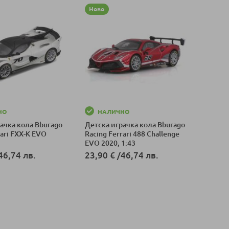
Ново
НО
НАЛИЧНО
ачка кола Bburago
Детска играчка кола Bburago
rari FXX-K EVO
Racing Ferrari 488 Challenge
EVO 2020, 1:43
46,74 лв.
23,90 €
/
46,74 лв.
оличка
Добави в количка