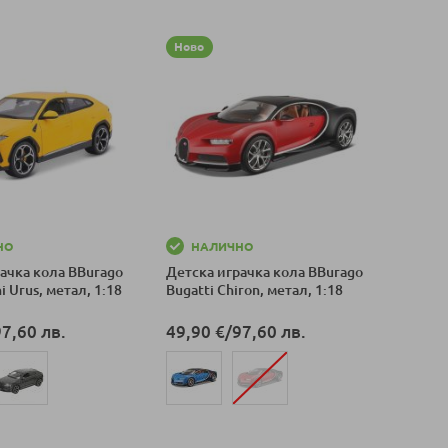
Ново
НО
НАЛИЧНО
ачка кола BBurago
Детска играчка кола BBurago
i Urus, метал, 1:18
Bugatti Chiron, метал, 1:18
97,60 лв.
49,90 €
/
97,60 лв.
оличка
Добави в количка