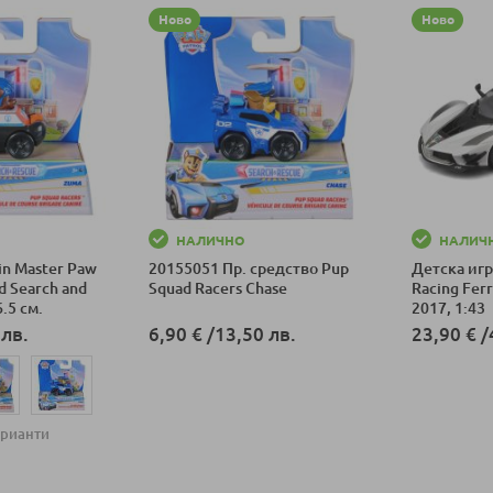
Ново
Ново
НАЛИЧНО
НАЛИЧ
in Master Paw
20155051 Пр. средство Pup
Детска игр
d Search and
Squad Racers Chase
Racing Fer
.5 см.
2017, 1:43
 лв.
6,90 €
/
13,50 лв.
23,90 €
/
Добави в количка
Добави в к
арианти
ка