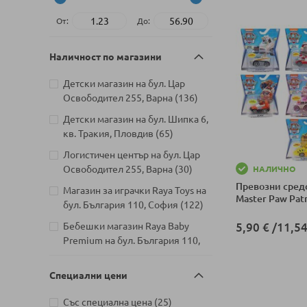
От:
До:
Наличност по магазини
Детски магазин на бул. Цар
артикули
Освободител 255, Варна
136
Детски магазин на бул. Шипка 6,
артикули
кв. Тракия, Пловдив
65
Логистичен център на бул. Цар
артикули
Освободител 255, Варна
30
НАЛИЧНО
Превозни средс
Магазин за играчки Raya Toys на
Master Paw Pat
артикули
бул. България 110, София
122
Бебешки магазин Raya Baby
5,90 €
/
11,54
Premium на бул. България 110,
Добави в колич
артикули
София
11
Специални цени
Детски магазин на Шипченски
проход 18, Гео Милев, София
артикули
Със специална цена
25
артикули
129