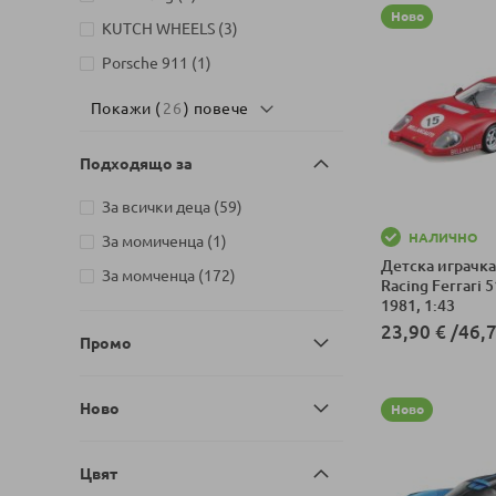
Ново
артикули
Majorette
8
артикули
KUTCH WHEELS
3
артикули
Mattel
56
артикул
Porsche 911
1
артикули
Rastar
12
Покажи (
26
) повече
артикули
Raya Toys
35
артикул
Simba
1
Подходящо за
артикули
Spin Master
59
артикули
За всички деца
59
артикули
VTech
5
НАЛИЧНО
артикул
За момиченца
1
Детска играчка
артикули
За момченца
172
Racing Ferrari 5
1981, 1:43
23,90 €
/
46,7
Промо
Добави в колич
Ново
Ново
Цвят