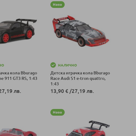
Ново
НО
НАЛИЧНО
ачка кола Bburago
Детска играчка кола Bburago
he 911 GT3 RS, 1:43
Race Audi S1 e-tron quattro,
1:43
27,19 лв.
13,90 €
/
27,19 лв.
оличка
Добави в количка
Ново