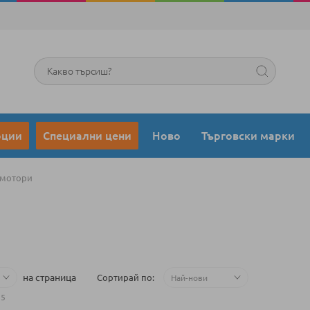
Търсене
оции
Специални цени
Ново
Търговски марки
 мотори
на страница
Сортирай по
35