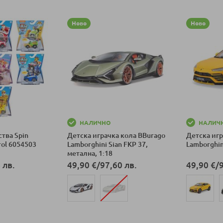
Ново
Ново
НАЛИЧНО
НАЛИЧ
тва Spin
Детска играчка кола BBurago
Детска игр
rol 6054503
Lamborghini Sian FKP 37,
Lamborghin
метална, 1:18
 лв.
49,90 €
/
97,60 лв.
49,90 €
/
ка
Добави в количка
Добави в к