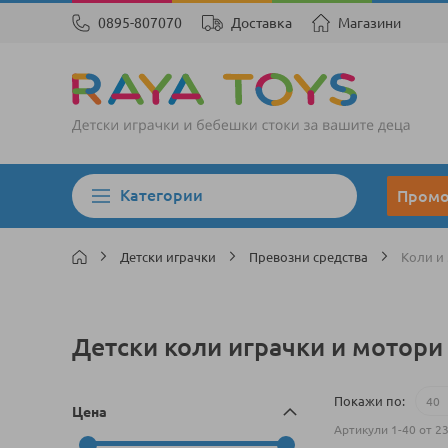
0895-807070
Доставка
Магазини
Категории
Пром
Детски играчки
Превозни средства
Коли и
Детски коли играчки и мотори
Покажи по
Цена
Артикули
1
-
40
от
2