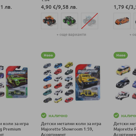
1 лв.
4,90 €
/
9,58 лв.
1,79 €
/
3,
ка
+ още варианти
+ о
Добави в количка
Добави в к
Ново
Ново
НАЛИЧНО
НАЛИЧ
 коли за игра
Детски метални коли за игра
Детски мет
ng Premium
Majorette Showroom 1:59,
Majorette 
нт
Асортимент
Асортиме