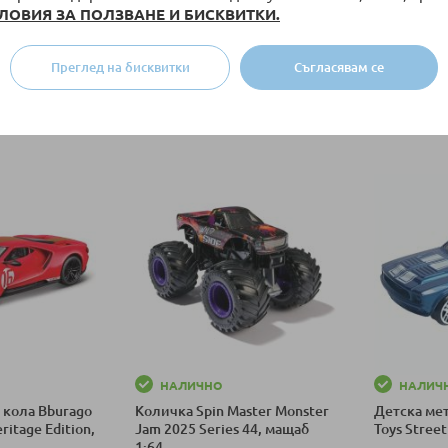
ЛОВИЯ ЗА ПОЛЗВАНЕ И БИСКВИТКИ.
НАЛИЧНО
НАЛИЧ
 кола Bburago
Детска играчка кола Bburago
Детска иг
Преглед на бисквитки
Съгласявам се
ni Huracan,
Race Chevrolet Corvette C8.R
Bburago Re
1:43
асортимен
9 лв.
13,90 €
/
27,19 лв.
8,90 €
/
1
ка
Добави в количка
Добави в к
НАЛИЧНО
НАЛИЧ
 кола Bburago
Количка Spin Master Monster
Детска ме
ritage Edition,
Jam 2025 Series 44, мащаб
Toys Street
1:64