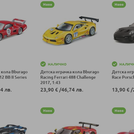
Ново
Ново
НАЛИЧНО
НАЛИЧ
 кола Bburago
Детска играчка кола Bburago
Детска игр
12 BB II Series
Racing Ferrari 488 Challenge
Race Porsc
2017, 1:43
4 лв.
23,90 €
/
46,74 лв.
13,90 €
/
ка
Добави в количка
Добави в к
Ново
Ново