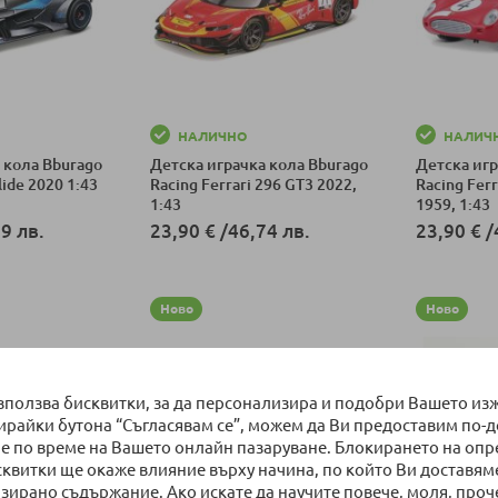
НАЛИЧНО
НАЛИЧ
 кола Bburago
Детска играчка кола Bburago
Детска игр
lide 2020 1:43
Racing Ferrari 296 GT3 2022,
Racing Ferr
1:43
1959, 1:43
9 лв.
23,90 €
/
46,74 лв.
23,90 €
/
ка
Добави в количка
Добави в к
Ново
Ново
използва бисквитки, за да персонализира и подобри Вашето из
бирайки бутона “Съгласявам се”, можем да Ви предоставим по-
е по време на Вашето онлайн пазаруване. Блокирането на оп
сквитки ще окаже влияние върху начина, по който Ви доставям
зирано съдържание. Ако искате да научите повече, моля, проч