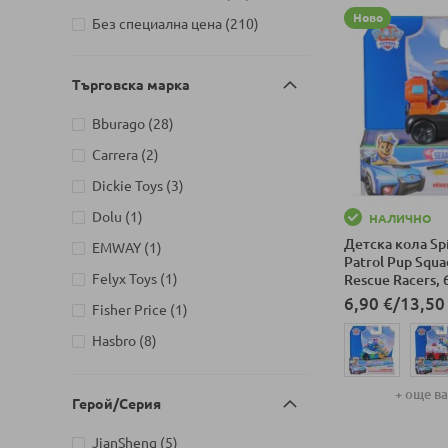
Ново
артикули
Без специална цена
210
Детски магазин на бул. Черни
артикули
връх 26, София
115
Детски магазин на ул.
Търговска марка
Йерусалим, бл. 47В, жк. Младост
артикули
1
82
артикули
Bburago
28
Детски магазин на ул.
артикули
Carrera
2
Митрополит Андрей №31,
артикули
Dickie Toys
3
артикули
Търговище
102
артикул
Dolu
1
НАЛИЧНО
Детска кола Sp
артикул
EMWAY
1
Patrol Pup Squa
артикул
Felyx Toys
1
Rescue Racers, 6
6,90 €
/
13,50
артикул
Fisher Price
1
артикули
Hasbro
8
артикули
Jada Toys
4
+ още в
артикули
Lisciani
2
Герой/Серия
Добави в колич
артикули
Maisto
8
артикули
JianSheng
5