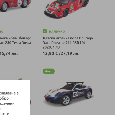
НО
НАЛИЧНО
ачка кола Bburago
Детска играчка кола Bburago
ari 250 Testa Rossa
Race Porsche 911 RSR LM
2020, 1:43
46,74 лв.
13,90 €
/
27,19 лв.
оличка
Добави в количка
Ново
живяване в
добро
ределени
е
етете