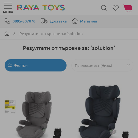
Моята 
МЕНЮ
Прескачане към съдържанието
0895-807070
Доставка
Магазини
Резултати от търсене за: 'solution'
Резултати от търсене за: 'solution'
Филтри