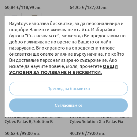
60,84 €
/
118,99 лв.
64,95 €
/
127,03 лв.
Rayatoys използва бисквитки, за да персонализира и
подобри Вашето изживяване в сайта. Избирайки
+ още варианти
бутона “Съгласявам се”, можем да Ви предоставим по-
добро изживяване по време на Вашето онлайн
пазаруване. Блокирането на определени типове
бисквитки ще окаже влияние върху начина, по който
Ви доставяме персонализирано съдържание. Ако
искате да научите повече, моля, прочетете
ОБЩИ
УСЛОВИЯ ЗА ПОЛЗВАНЕ И БИСКВИТКИ.
Преглед на бисквитки
Съгласявам се
НАЛИЧНО
НАЛИЧНО
Летен калъф за столче за кола
Летен калъф за столче за кола
Cybex Pallas B, Solution B
Cybex Solution X и Pallas Fix
50,62 €
/
99,00 лв.
40,39 €
/
79,00 лв.