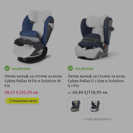
НАЛИЧНО
НАЛИЧНО
Летен калъф за столче за кола
Летен калъф за столче за кола
Cybex Pallas M fix и Solution M
Cybex Pallas G i-Size и Solution
Fix
G i-Fix
28,27 €
/
55,29 лв.
60,84 €
/
118,99 лв.
от
Специална цена
+ още варианти