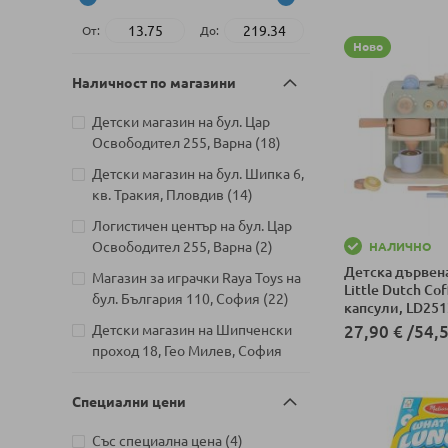
От:
До:
Ново
Наличност по магазини
Детски магазин на бул. Цар
артикули
Освободител 255, Варна
18
Детски магазин на бул. Шипка 6,
артикули
кв. Тракия, Пловдив
14
Логистичен център на бул. Цар
артикули
Освободител 255, Варна
2
НАЛИЧНО
Детска дървен
Магазин за играчки Raya Toys на
Little Dutch Cof
артикули
бул. България 110, София
22
капсули, LD251
Детски магазин на Шипченски
27,90 €
/
54,5
проход 18, Гео Милев, София
Добави в колич
артикули
20
Специални цени
Детски магазин на бул. Черни
артикули
връх 26, София
17
артикули
Със специална цена
4