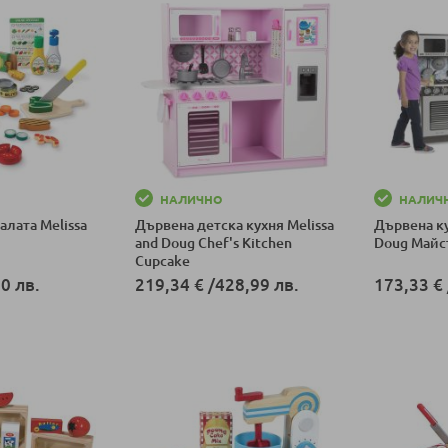
НАЛИЧНО
НАЛИЧ
алата Melissa
Дървена детска кухня Melissa
Дървена ку
and Doug Chef's Kitchen
Doug Майс
Cupcake
0 лв.
219,34 €
/
428,99 лв.
173,33 €
ка
Добави в количка
Добави в к