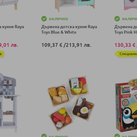
НАЛИЧНО
НАЛИЧ
 кухня Raya
Дървена детска кухня Raya
Дървена де
и
Toys Blue & White
Toys Pink H
9,01 лв.
109,37 €
/
213,91 лв.
130,33 €
а
Специалн
Добави в количка
ка
Добави в к
НАЛИЧНО
НАЛИЧ