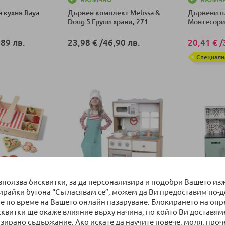
 кухня Raya
Дървен комплект Melissa &
Дървени пл
Doug 5 Групи храни, 271
Монтесори
89 лв.
23,98 €
/
46,90 лв.
20,41 €
/
Специалн
ка
Добави в количка
Добави в к
използва бисквитки, за да персонализира и подобри Вашето из
бирайки бутона “Съгласявам се”, можем да Ви предоставим по-
ПО ЗАЯВКА до 5 дни
ПО ЗАЯВ
е по време на Вашето онлайн пазаруване. Блокирането на оп
н комплект
Дървена Кухня Moni с
Дървена ку
сквитки ще окаже влияние върху начина, по който Ви доставям
ug Пица парти
прибори 7253
светещи к
зирано съдържание. Ако искате да научите повече, моля, проч
микровъл