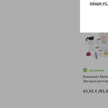
ОБЩИ УС
27,05 €
/
52,9
Добави в колич
НАЛИЧНО
Комплект Meli
Звезден рестор
43,92 €
/
85,9
Добави в колич