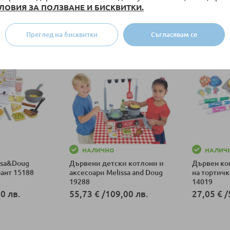
ЛОВИЯ ЗА ПОЛЗВАНЕ И БИСКВИТКИ.
1 лв.
112,50 €
/
220,03 лв.
138,50 €
ка
Добави в количка
Добави в к
Преглед на бисквитки
Съгласявам се
НАЛИЧНО
НАЛИЧ
ssa&Doug
Дървени детски котлони и
Дървен ко
ант 15188
аксесоари Melissa and Doug
на тортичк
19288
14019
0 лв.
55,73 €
/
109,00 лв.
27,05 €
/
ка
Добави в количка
Добави в к