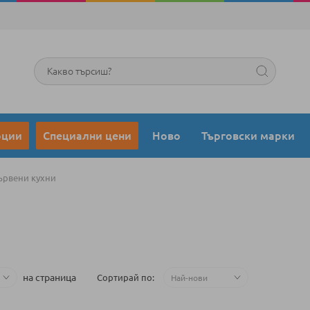
Търсене
оции
Специални цени
Ново
Търговски марки
ървени кухни
на страница
Сортирай по
2