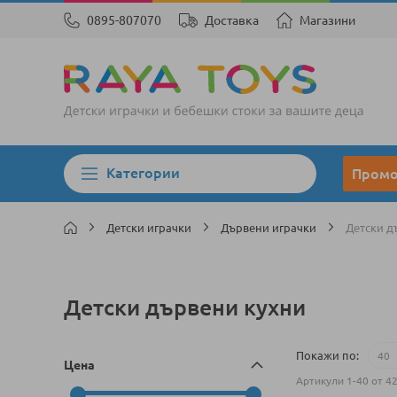
0895-807070
Доставка
Магазини
Категории
Пром
Детски играчки
Дървени играчки
Детски д
Детски дървени кухни
Покажи по
Цена
Артикули
1
-
40
от
4