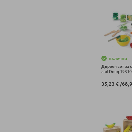
НАЛИЧНО
Дървен сет за с
and Doug 19310
35,23 €
/
68,9
Добави в колич