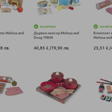
НАЛИЧНО
НАЛИЧ
пи Melissa and
Дървен миксер Melissa and
Комплект 
Doug 19840
Melissa an
8 лв.
40,85 €
/
79,90 лв.
25,51 €
/
ка
Добави в количка
Добави в к