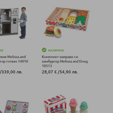
НО
НАЛИЧНО
хня Melissa and
Комплект направи си
тор готвач 14010
хамбургер Melissa and Doug
10513
/
339,00 лв.
28,07 €
/
54,90 лв.
оличка
Добави в количка