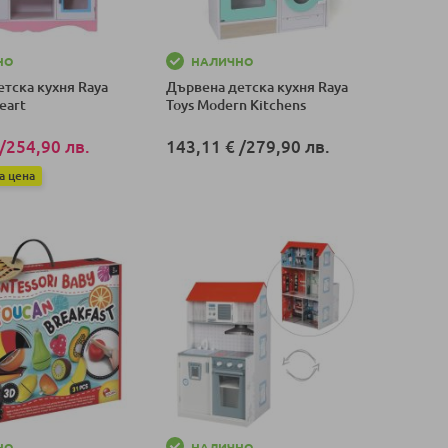
НО
НАЛИЧНО
тска кухня Raya
Дървена детска кухня Raya
eart
Toys Modern Kitchens
/
254,90 лв.
143,11 €
/
279,90 лв.
а цена
Добави в количка
оличка
НО
НАЛИЧНО