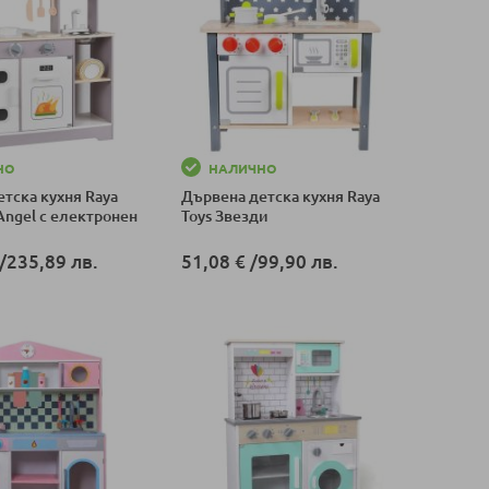
НО
НАЛИЧНО
тска кухня Raya
Дървена детска кухня Raya
 Angel с електронен
Toys Звезди
/
235,89 лв.
51,08 €
/
99,90 лв.
оличка
Добави в количка