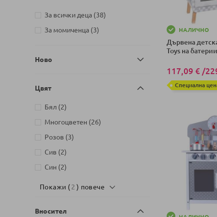
артикули
За всички деца
38
артикули
За момиченца
3
НАЛИЧНО
Дървена детска
Toys на батери
Ново
117,09 €
/
22
Специална цен
Цвят
Добави в колич
артикули
Бял
2
артикули
Многоцветен
26
артикули
Розов
3
артикули
Сив
2
артикули
Син
2
Покажи (
2
) повече
Вносител
НАЛИЧНО