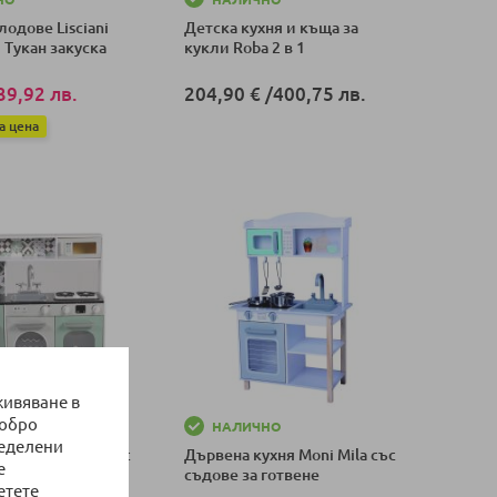
одове Lisciani
Детска кухня и къща за
 Тукан закуска
кукли Roba 2 в 1
39,92 лв.
204,90 €
/
400,75 лв.
а цена
Добави в количка
оличка
живяване в
добро
КА до 5 дни
НАЛИЧНО
ределени
хня Moni Toys със
Дървена кухня Moni Mila със
е
отлони,
съдове за готвене
етете
нова