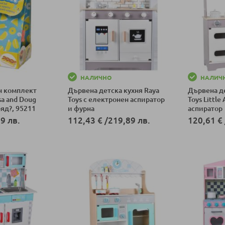
НАЛИЧНО
НАЛИЧ
н комплект
Дървена детска кухня Raya
Дървена де
sa and Doug
Toys с електронен аспиратор
Toys Little
бяд?, 95211
и фурна
аспиратор
9 лв.
112,43 €
/
219,89 лв.
120,61 €
ка
Добави в количка
Добави в к