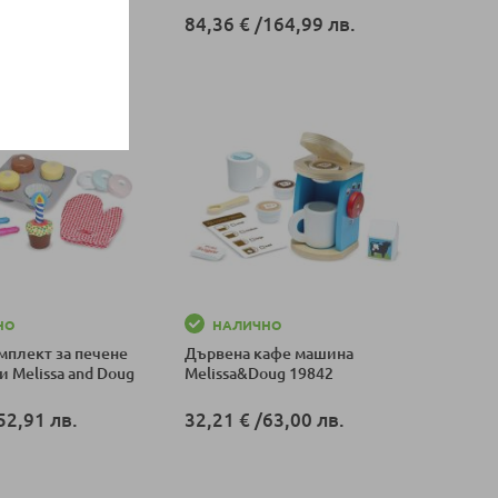
/
270,88 лв.
84,36 €
/
164,99 лв.
оличка
Добави в количка
НО
НАЛИЧНО
мплект за печене
Дървена кафе машина
и Melissa and Doug
Melissa&Doug 19842
52,91 лв.
32,21 €
/
63,00 лв.
оличка
Добави в количка