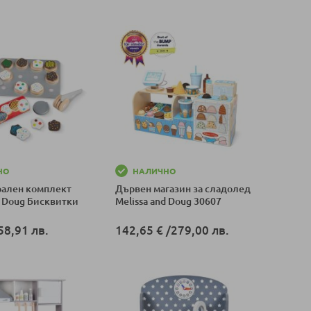
НО
НАЛИЧНО
рален комплект
Дървен магазин за сладолед
d Doug Бисквитки
Melissa and Doug 30607
58,91 лв.
142,65 €
/
279,00 лв.
оличка
Добави в количка