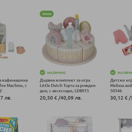
Ново
НАЛИЧНО
НАЛИЧ
а кафемашина
Дървен комплект за игра
Детски иг
fee Machine, с
Little Dutch Торта за рожден
Melissa an
2
ден, с аксесоари, LD8015
50546
7 лв.
20,50 €
/
40,09 лв.
30,12 €
/
ка
Добави в количка
Добави в к