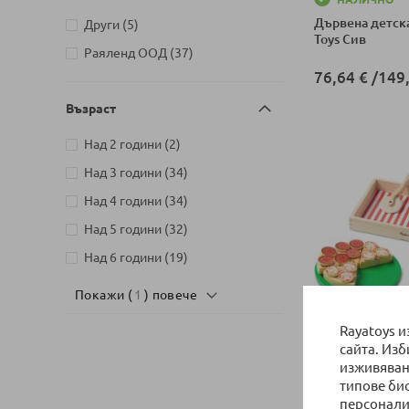
Дървена детска
артикули
Други
5
Toys Сив
артикули
Раяленд ООД
37
76,64 €
/
149,
Възраст
Добави в колич
артикули
Над 2 години
2
артикули
Над 3 години
34
артикули
Над 4 години
34
артикули
Над 5 години
32
артикули
Над 6 години
19
Покажи (
1
) повече
Rayatoys 
сайта. Из
НАЛИЧНО
изживяван
Дървен играле
типове би
Melissa and Do
персонали