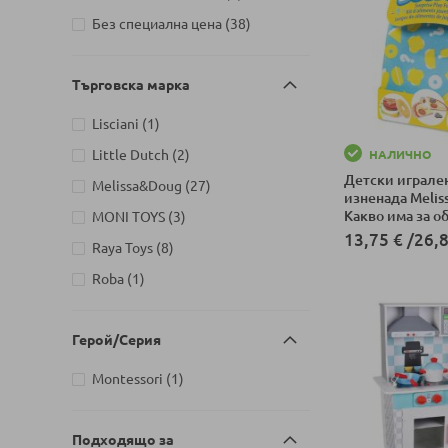
Детски магазин на ул.
артикули
Без специална цена
38
Йерусалим, бл. 47В, жк. Младост
артикули
1
13
Детски магазин на ул.
Търговска марка
Митрополит Андрей №31,
артикули
Търговище
22
артикул
Lisciani
1
артикули
Little Dutch
2
НАЛИЧНО
Детски играле
артикули
Melissa&Doug
27
изненада Melis
Какво има за о
артикули
MONI TOYS
3
13,75 €
/
26,8
артикули
Raya Toys
8
Добави в колич
артикул
Roba
1
Герой/Серия
артикул
Montessori
1
Подходящо за