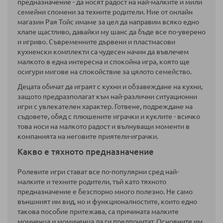
предназначение - да носят радост на най-малките и мили
семейни спомени за техните родители. Ние от онлайн
магазин Рая Тойс имаме за цел да направим всяко едно
хлапе щастливо, давайки му шанс да бъде все по-уверено
и игриво. Съвременните дървени и пластмасови
кухненски комплекти са чудесен начин да въвлечем
малкото в една интересна и спокойна игра, която ще
осигури мигове на спокойствие за цялото семейство.
Децата обичат да играят с кухни и
обзавеждане на кухни,
защото предразполагат към най-различни ситуационни
игри с увлекателен характер. Готвене, подреждане на
съдовете, обяд с плюшените играчки и куклите - всичко
това носи на малкото радост и вълнуващи моменти в
компанията на неговите приятели-играчки.
Какво е тяхното предназначение
Ролевите игри стават все по-популярни сред най-
малките и техните родители, тъй като тяхното
предназначение е безспорно много полезно. Не само
външният им вид, но и функционалностите, които едно
такова пособие притежава, са причината малките
момченца и момиченца да ги предпочитат. Основните им