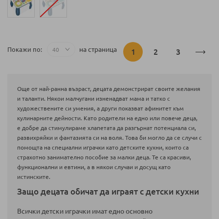
Страница
на страница
Покажи по
В
Страница
Страница
1
2
3
момента
Още от най-ранна възраст, децата демонстрират своите желания
четете
и таланти. Някои малчугани изненадват мама и татко с
художествените си умения, а други показват афинитет към
страница
кулинарните дейности. Като родители на едно или повече деца,
е добре да стимулираме хлапетата да разгърнат потенциала си,
развихряйки и фантазията си на воля. Това би могло да се случи с
помощта на специални играчки като детските кухни, които са
страхотно занимателно пособие за малки деца. Те са красиви,
функционални и евтини, а в някои случаи и досущ като
истинските.
Защо децата обичат да играят с детски кухни
Всички детски играчки имат едно основно