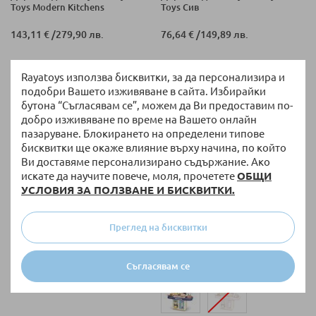
Toys Modern Kitchens
Toys Сив
143,11 €
/
279,90 лв.
76,64 €
/
149,89 лв.
Rayatoys използва бисквитки, за да персонализира и
подобри Вашето изживяване в сайта. Избирайки
бутона “Съгласявам се”, можем да Ви предоставим по-
добро изживяване по време на Вашето онлайн
пазаруване. Блокирането на определени типове
бисквитки ще окаже влияние върху начина, по който
Ви доставяме персонализирано съдържание. Ако
искате да научите повече, моля, прочетете
ОБЩИ
УСЛОВИЯ ЗА ПОЛЗВАНЕ И БИСКВИТКИ.
НАЛИЧНО
НАЛИЧНО
Детски дървен кухненски
Детска кухня Raya Toys Home
Преглед на бисквитки
комплект Raya Toys
Kitchen с течаща вода и пара,
33 части
71,53 €
/
139,90 лв.
14,78 €
/
28,91 лв.
Съгласявам се