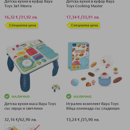
Детска кухня в куфар Raya
Детска кухня в куфар Raya
Toys 3в1 Мента
Toys Cooking Master
16,32 €
/
31,92 лв.
17,34 €
/
33,91 лв.
Специална цена
Специална цена
НАЛИЧНО
НАЛИЧНО
Детска кухня маса Raya Toys
Игрален комплект Raya Toys
със звуци и светлини
Яйца изненада със сладкиши
32,16 €
/
62,90 лв.
13,24 €
/
25,90 лв.