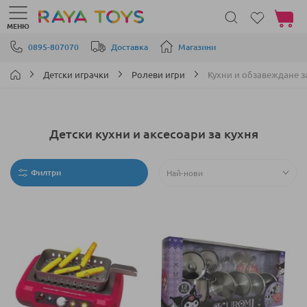
Моята 
МЕНЮ
Прескачане към съдържанието
0895-807070
Доставка
Магазини
Детски играчки
Ролеви игри
Кухни и обзавеждане з
Детски кухни и аксесоари за кухня
Филтри