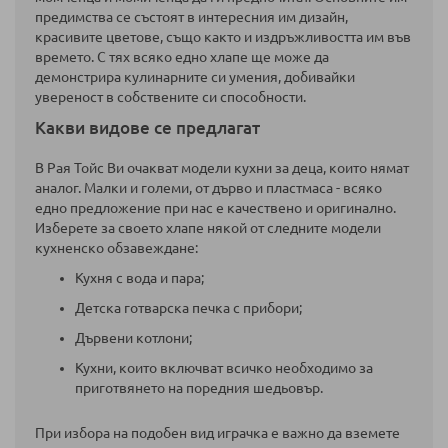
предимства се състоят в интересния им дизайн,
красивите цветове, също както и издръжливостта им във
времето. С тях всяко едно хлапе ще може да
демонстрира кулинарните си умения, добивайки
увереност в собствените си способности.
Какви видове се предлагат
В Рая Тойс Ви очакват модели кухни за деца, които нямат
аналог. Малки и големи, от дърво и пластмаса - всяко
едно предложение при нас е качествено и оригинално.
Изберете за своето хлапе някой от следните модели
кухненско обзавеждане:
Кухня с вода и пара;
Детска готварска печка с прибори;
Дървени котлони;
Кухни, които включват всичко необходимо за
приготвянето на поредния шедьовър.
При избора на подобен вид играчка е важно да вземете