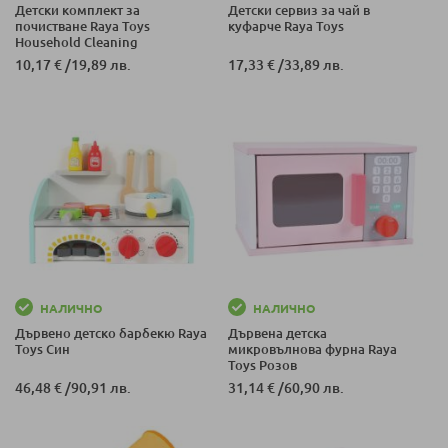
Детски комплект за
Детски сервиз за чай в
почистване Raya Toys
куфарче Raya Toys
Household Cleaning
10,17 €
/
19,89 лв.
17,33 €
/
33,89 лв.
НАЛИЧНО
НАЛИЧНО
Дървено детско барбекю Raya
Дървена детска
Toys Син
микровълнова фурна Raya
Toys Розов
46,48 €
/
90,91 лв.
31,14 €
/
60,90 лв.