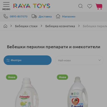
Моята 
МЕНЮ
Прескачане към съдържанието
0895-807070
Доставка
Магазини
Бебешки стоки
Бебешка козметика
Бебешки перилн
Бебешки перилни препарати и омекотители
Филтри
Ново
Ново