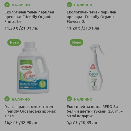
НАЛИЧНО
НАЛИЧНО
Екологичен течен перилен
Екологичен течен перилен
препарат Friendly Organic
препарат Friendly Organic
Fruits, 2л
Flowers, 2л
11,20 €
/
21,91 лв.
11,20 €
/
21,91 лв.
Ново
Ново
НАЛИЧНО
НАЛИЧНО
Гел за пране с омекотител
Еко спрей за петна БЕБО-За
Friendly Organic Без аромат,
бели и цветни тъкани, 250 ml +
1.57л
50 ml подарък
16,82 €
/
32,90 лв.
5,57 €
/
10,89 лв.