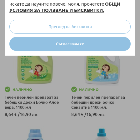
Бебо Супер концентрат, 1 L
бебешки дрехи БЕБО Супер
искате да научите повече, моля, прочетете
ОБЩИ
концентрат, 1 л
УСЛОВИЯ ЗА ПОЛЗВАНЕ И БИСКВИТКИ.
5,50 €
/
10,76 лв.
10,58 €
/
20,69 лв.
Преглед на бисквитки
Съгласявам се
НАЛИЧНО
НАЛИЧНО
Течен перилен препарат за
Течен перилен препарат за
бебешки дрехи Бочко Алое
бебешки дрехи Бочко
вера, 1100 мл
Сензитив 1100 мл.
8,64 €
/
16,90 лв.
8,64 €
/
16,90 лв.