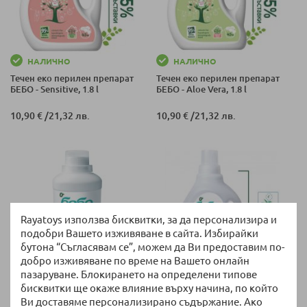
НАЛИЧНО
НАЛИЧНО
Течен еко перилен препарат
Течен еко перилен препарат
БЕБО - Sensitive, 1.8 l
БЕБО - Aloe Vera, 1.8 l
10,90 €
/
21,32 лв.
10,90 €
/
21,32 лв.
Rayatoys използва бисквитки, за да персонализира и
подобри Вашето изживяване в сайта. Избирайки
бутона “Съгласявам се”, можем да Ви предоставим по-
добро изживяване по време на Вашето онлайн
пазаруване. Блокирането на определени типове
НАЛИЧНО
НАЛИЧНО
бисквитки ще окаже влияние върху начина, по който
Омекотител за бебешки дрехи
Течен перилен препарат за
Ви доставяме персонализирано съдържание. Ако