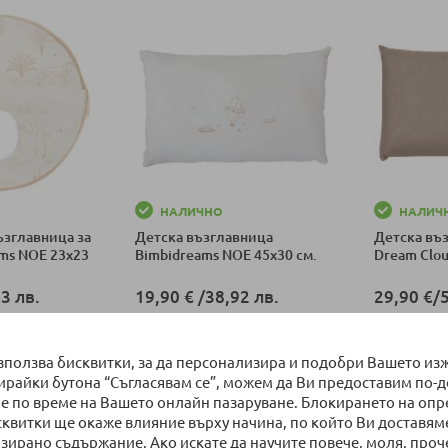
НАЛИЧНО
НАЛИЧ
ъзглавница за
Детска възглавница
Детска въз
ms NOE 23x23
Bimbidreams NOE 45x30 см.
Dream Clo
3 лв.
19,90 €
/
38,92 лв.
29,90 €
/
ка
Добави в количка
използва бисквитки, за да персонализира и подобри Вашето из
бирайки бутона “Съгласявам се”, можем да Ви предоставим по-
+ о
е по време на Вашето онлайн пазаруване. Блокирането на оп
сквитки ще окаже влияние върху начина, по който Ви доставям
Добави в к
зирано съдържание. Ако искате да научите повече, моля, проч