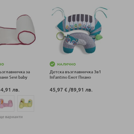
НО
НАЛИЧНО
ъзглавничка за
Детска възглавничка 3в1
рани Sevi baby
Infantino Енот Пиано
44,91 лв.
45,97 €
/
89,91 лв.
Добави в количка
ще варианти
оличка