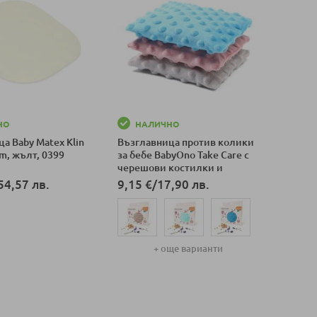
НО
НАЛИЧНО
а Baby Matex Klin
Възглавница против колики
cm, жълт, 0399
за бебе BabyOno Take Care с
черешови костилки и
лавандула, 796
54,57 лв.
9,15 €
/
17,90 лв.
оличка
+ още варианти
Добави в количка