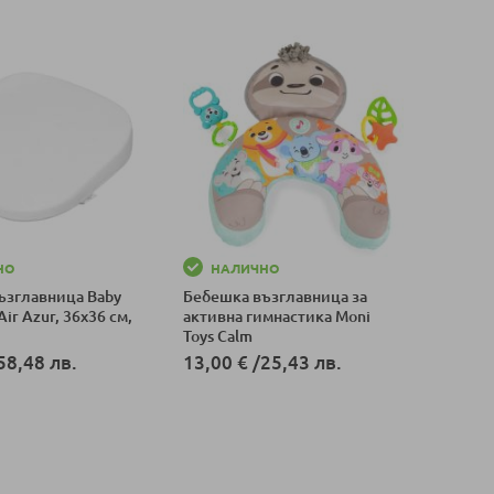
Добави в количка
НО
НАЛИЧНО
ъзглавница Baby
Бебешка възглавница за
Air Azur, 36x36 см,
активна гимнастика Moni
Toys Calm
58,48 лв.
13,00 €
/
25,43 лв.
оличка
Добави в количка