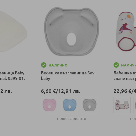
НАЛИЧНО
НАЛИЧ
авница Baby
Бебешка възглавница Sevi
Бебешка в
nal, 0399-01,
baby
спане наст
2 лв.
6,60 €
/
12,91 лв.
22,96 €
/
ка
+ още варианти
+ о
Добави в количка
Добави в к