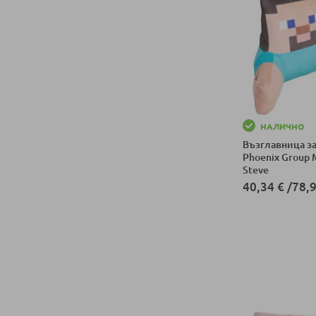
НАЛИЧНО
Възглавница за
Phoenix Group 
Steve
40,34 €
/
78,9
Добави в колич