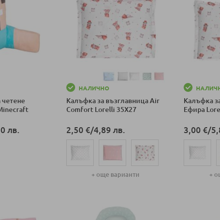
НАЛИЧНО
НАЛИЧ
 четене
Калъфка за възглавница Air
Калъфка з
Minecraft
Comfort Lorelli 35X27
Ефира Lorel
0 лв.
2,50 €
/
4,89 лв.
3,00 €
/
5,
ка
+ още варианти
+ о
Добави в количка
Добави в к