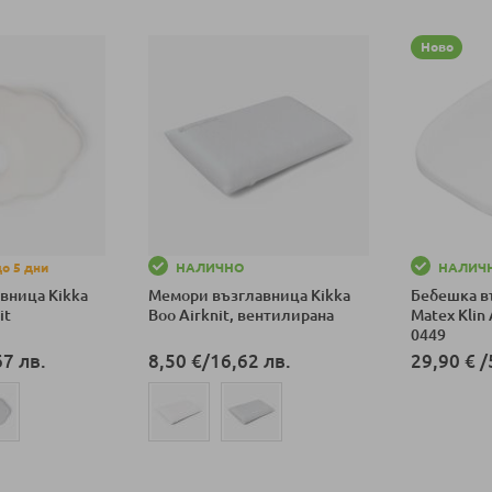
Ново
о 5 дни
НАЛИЧНО
НАЛИЧ
вница Kikka
Мемори възглавница Kikka
Бебешка в
it
Boo Airknit, вентилирана
Matex Klin 
0449
67 лв.
8,50 €
/
16,62 лв.
29,90 €
/
Добави в к
ка
Добави в количка