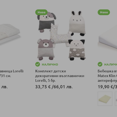
Ново
Ново
НАЛИЧНО
НАЛИЧ
вница Lorelli
Комплект детски
Бебешка в
/31 см.
декоративни възглавнички
Matex Klin 
Lorelli, 5 бр.
антирефлук
 лв.
33,75 €
/
66,01 лв.
19,90 €
/
ка
Добави в количка
Добави в к