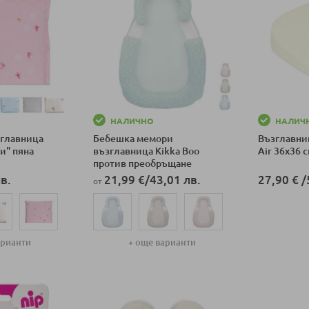
НАЛИЧНО
НАЛИЧ
зглавница
Бебешка мемори
Възглавниц
ри" пяна
възглавница Kikka Boo
Air 36x36 
против преобръщане
в.
21,99 €
/
43,01 лв.
27,90 €
/
от
Добави в к
арианти
+ още варианти
ка
Добави в количка