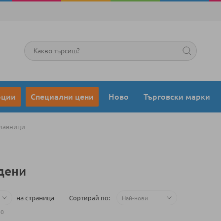
Търсене
оции
Специални цени
Ново
Търговски марки
лавници
дени
на страница
Сортирай по
00