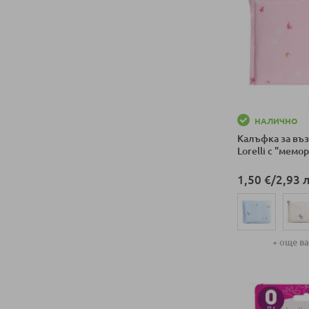
НАЛИЧНО
Калъфка за въ
Lorelli с "мемо
1,50 €
/
2,93 л
+ още в
Добави в колич