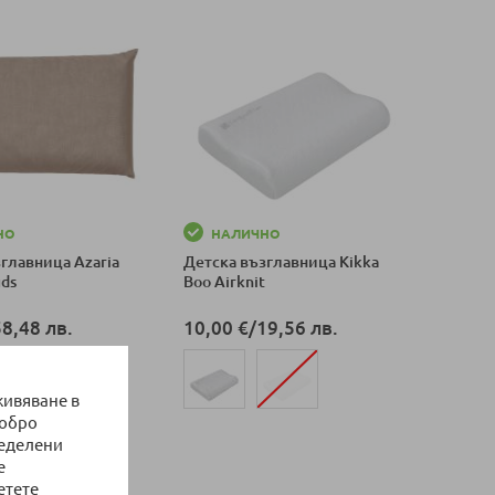
НО
НАЛИЧНО
главница Azaria
Детска възглавница Kikka
uds
Boo Airknit
58,48 лв.
10,00 €
/
19,56 лв.
живяване в
добро
ще варианти
Добави в количка
ределени
е
оличка
етете