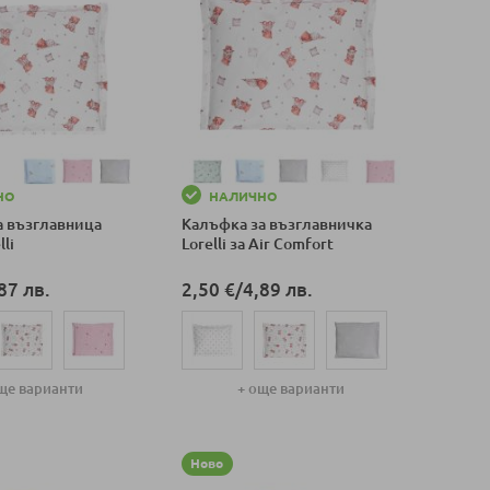
НО
НАЛИЧНО
а възглавница
Калъфка за възглавничка
li
Lorelli за Air Comfort
87 лв.
2,50 €
/
4,89 лв.
ще варианти
+ още варианти
оличка
Добави в количка
Ново