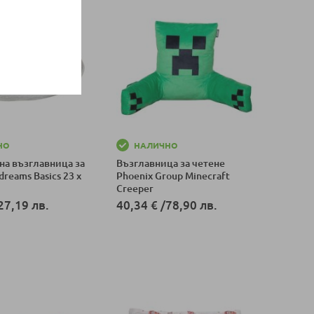
НО
НАЛИЧНО
на възглавница за
Възглавница за четене
dreams Basics 23 x
Phoenix Group Minecraft
Creeper
27,19 лв.
40,34 €
/
78,90 лв.
оличка
Добави в количка