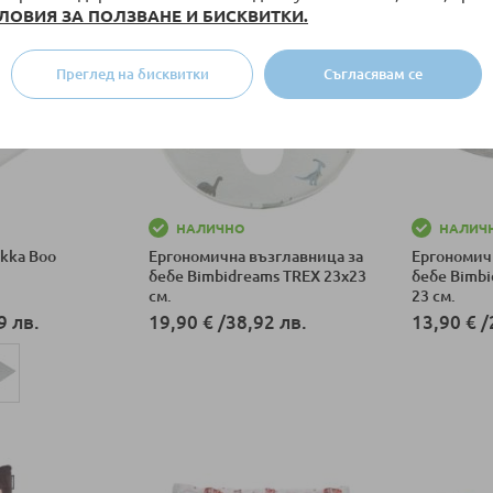
ЛОВИЯ ЗА ПОЛЗВАНЕ И БИСКВИТКИ.
Преглед на бисквитки
Съгласявам се
НАЛИЧНО
НАЛИЧ
kka Boo
Ергономична възглавница за
Ергономич
бебе Bimbidreams TREX 23x23
бебе Bimbi
см.
23 см.
9 лв.
19,90 €
/
38,92 лв.
13,90 €
/
Добави в количка
Добави в к
ка