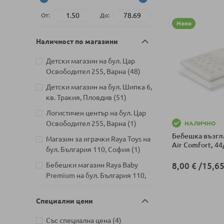
От:
До:
Ново
Наличност по магазини
Детски магазин на бул. Цар
артикули
Освободител 255, Варна
48
Детски магазин на бул. Шипка 6,
артикули
кв. Тракия, Пловдив
51
Логистичен център на бул. Цар
артикул
Освободител 255, Варна
1
НАЛИЧНО
Бебешка възгла
Магазин за играчки Raya Toys на
Air Comfort, 44
артикул
бул. България 110, София
1
Бебешки магазин Raya Baby
8,00 €
/
15,65
Premium на бул. България 110,
Добави в колич
артикули
София
49
Специални цени
Детски магазин на Шипченски
проход 18, Гео Милев, София
артикули
Със специална цена
4
артикули
54