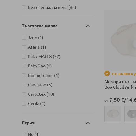
артикули
Без специална цена
96
Детски магазин на бул. Черни
артикули
връх 26, София
64
Детски магазин на ул.
Търговска марка
Йерусалим, бл. 47В, жк. Младост
артикули
1
47
артикул
Jane
1
Детски магазин на ул.
артикул
Azaria
1
Митрополит Андрей №31,
артикули
Baby MATEX
22
артикули
Търговище
50
артикул
BabyOno
1
ПО ЗАЯВКА д
артикули
Bimbidreams
4
Мемори възгла
артикули
Cangaroo
5
Boo Cloud Airkn
артикули
Carbotex
10
7,50 €
/
14,
от
артикули
Cerda
4
артикул
Infantino
1
артикули
ITALBABY
4
Серия
Добави в колич
артикули
Kikka Boo
17
артикули
No
4