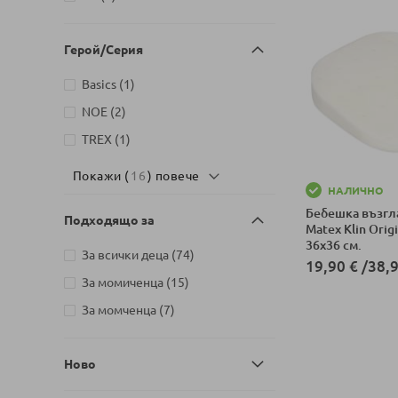
артикули
LASSIG
2
артикули
LORELLI
13
Герой/Серия
артикул
MONI TOYS
1
артикул
Basics
1
артикул
NIP
1
артикули
NOE
2
артикули
Phoenix Group
2
артикул
TREX
1
артикули
Sevi baby
11
Покажи (
16
) повече
НАЛИЧНО
Бебешка възгл
Подходящо за
Matex Klin Origi
36x36 см.
артикули
За всички деца
74
19,90 €
/
38,9
артикули
За момиченца
15
Добави в колич
артикули
За момченца
7
Ново