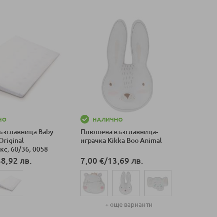
НО
НАЛИЧНО
ъзглавница Baby
Плюшена възглавница-
Original
играчка Kikka Boo Animal
с, 60/36, 0058
38,92 лв.
7,00 €
/
13,69 лв.
+ още варианти
оличка