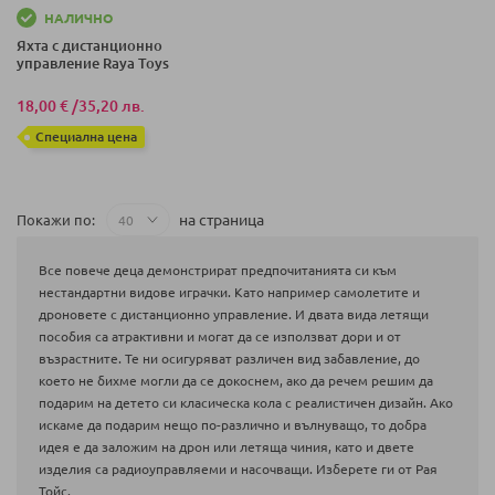
НАЛИЧНО
Яхта с дистанционно
управление Raya Toys
18,00 €
/
35,20 лв.
Специална цена
на страница
Покажи по
Все повече деца демонстрират предпочитанията си към
нестандартни видове играчки. Като например самолетите и
дроновете с дистанционно управление. И двата вида летящи
пособия са атрактивни и могат да се използват дори и от
възрастните. Те ни осигуряват различен вид забавление, до
което не бихме могли да се докоснем, ако да речем решим да
подарим на детето си класическа кола с реалистичен дизайн. Ако
искаме да подарим нещо по-различно и вълнуващо, то добра
идея е да заложим на дрон или летяща чиния, като и двете
изделия са радиоуправляеми и насочващи. Изберете ги от Рая
Тойс.