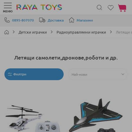
Моята 
МЕНЮ
Прескачане към съдържанието
0895-807070
Доставка
Магазини
Детски играчки
Радиоуправляеми играчки
Летящи 
Летящи самолети,дронове,роботи и др.
Филтри