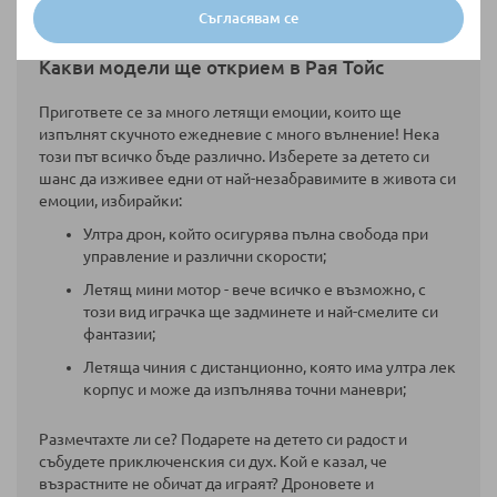
възприятия. Вече можете да погледнете света
Съгласявам се
“отвисоко” и то много лесно!
Какви модели ще открием в Рая Тойс
Пригответе се за много летящи емоции, които ще
изпълнят скучното ежедневие с много вълнение! Нека
този път всичко бъде различно. Изберете за детето си
шанс да изживее едни от най-незабравимите в живота си
емоции, избирайки:
Ултра дрон, който осигурява пълна свобода при
управление и различни скорости;
Летящ мини мотор - вече всичко е възможно, с
този вид играчка ще задминете и най-смелите си
фантазии;
Летяща чиния с дистанционно, която има ултра лек
корпус и може да изпълнява точни маневри;
Размечтахте ли се? Подарете на детето си радост и
събудете приключенския си дух. Кой е казал, че
възрастните не обичат да играят? Дроновете и