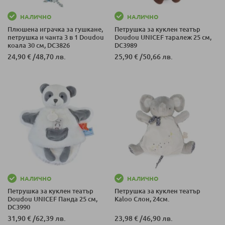
НАЛИЧНО
НАЛИЧНО
Плюшена играчка за гушкане,
Петрушка за куклен театър
петрушка и чанта 3 в 1 Doudou
Doudou UNICEF таралеж 25 см,
коала 30 см, DC3826
DC3989
24,90 €
/
48,70 лв.
25,90 €
/
50,66 лв.
НАЛИЧНО
НАЛИЧНО
Петрушка за куклен театър
Петрушка за куклен театър
Doudou UNICEF Панда 25 см,
Kaloo Слон, 24см.
DC3990
31,90 €
/
62,39 лв.
23,98 €
/
46,90 лв.