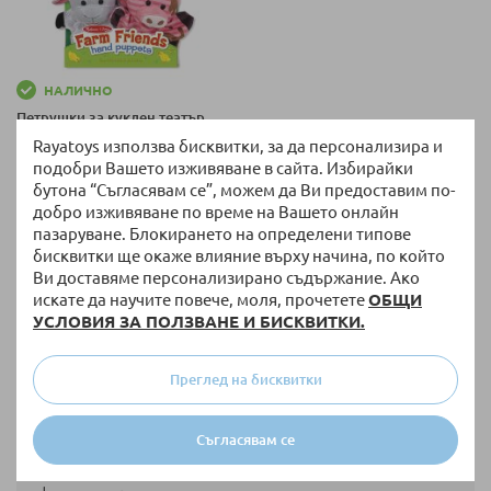
НАЛИЧНО
Петрушки за куклен театър
Melissa and Doug Приятели от
Rayatoys използва бисквитки, за да персонализира и
фермата 4 броя 19080
подобри Вашето изживяване в сайта. Избирайки
29,60 €
/
57,89 лв.
бутона “Съгласявам се”, можем да Ви предоставим по-
добро изживяване по време на Вашето онлайн
пазаруване. Блокирането на определени типове
бисквитки ще окаже влияние върху начина, по който
на страница
Покажи по
Ви доставяме персонализирано съдържание. Ако
искате да научите повече, моля, прочетете
ОБЩИ
Куклените игри са основен фактор за детското
УСЛОВИЯ ЗА ПОЛЗВАНЕ И БИСКВИТКИ.
израстване. Без значение дали става въпрос за
обикновени парцалени кукли, плюшени играчки, ролева
или имитационна игра като театъра. За най-малките,
Преглед на бисквитки
кукленият театър е не само любима играчка, но оказва
влияние и върху емоционалното и социалното им
развитие.
Съгласявам се
Играта с театрални кукли помага за усъвършенстване на