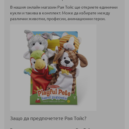
В нашия онлайн магазин Рая Тойс ще откриете единични
кукли и такива в комплект. Може да избирате между
различни животни, професии, анимационни герои.
Защо да предпочетете Рая Тойс?