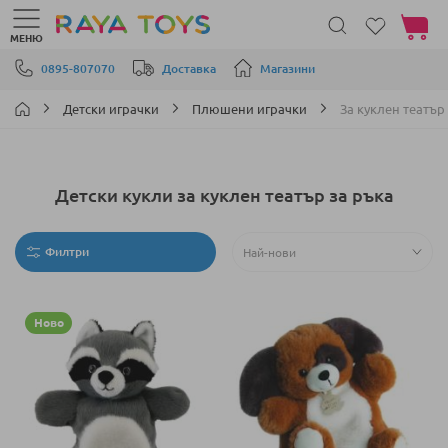
Моята 
МЕНЮ
Прескачане към съдържанието
0895-807070
Доставка
Магазини
Детски играчки
Плюшени играчки
За куклен театър
Детски кукли за куклен театър за ръка
Филтри
Ново