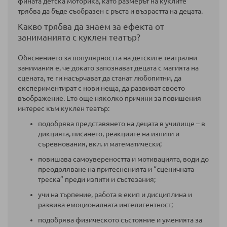
фината детска моторика, като размерът на куклите
трябва да бъде съобразен с ръста и възрастта на децата.
Какво трябва да знаем за ефекта от
заниманията с куклен театър?
Обяснението за популярността на детските театрални
занимания е, че докато запознават децата с магията на
сцената, те ги насърчават да станат любопитни, да
експериментират с нови неща, да развиват своето
въображение. Ето още няколко причини за повишения
интерес към куклен театър:
подобрява представянето на децата в училище – в
дикцията, писането, реакциите на изпити и
съревнования, вкл. и математически;
повишава самоувереността и мотивацията, води до
преодоляване на притесненията и “сценичната
треска” преди изпити и състезания;
учи на търпение, работа в екип и дисциплина и
развива емоционалната интелигентност;
подобрява физическото състояние и уменията за