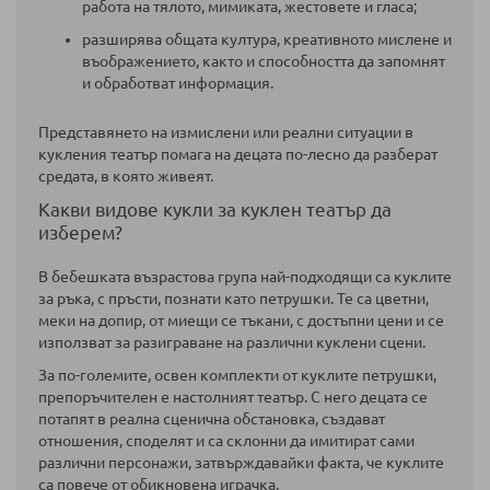
работа на тялото, мимиката, жестовете и гласа;
разширява общата култура, креативното мислене и
въображението, както и способността да запомнят
и обработват информация.
Представянето на измислени или реални ситуации в
кукления театър помага на децата по-лесно да разберат
средата, в която живеят.
Какви видове кукли за куклен театър да
изберем?
В бебешката възрастова група най-подходящи са куклите
за ръка, с пръсти, познати като петрушки. Те са цветни,
меки на допир, от миещи се тъкани, с достъпни цени и се
използват за разиграване на различни куклени сцени.
За по-големите, освен комплекти от куклите петрушки,
препоръчителен е настолният театър. С него децата се
потапят в реална сценична обстановка, създават
отношения, споделят и са склонни да имитират сами
различни персонажи, затвърждавайки факта, че куклите
са повече от обикновена играчка.