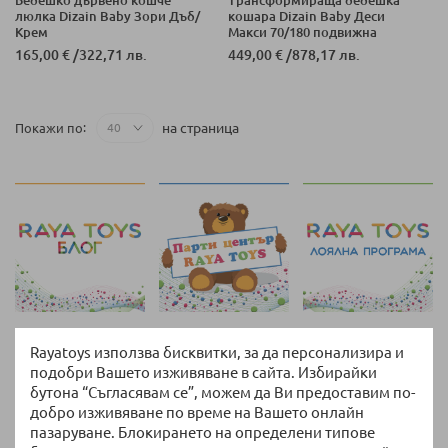
люлка Dizain Baby Зори Дъб/
кошара Dizain Baby Деси
Крем
Макси 70/180 подвижна
решетка Антик
165,00 €
/
322,71 лв.
449,00 €
/
878,17 лв.
на страница
Покажи по
Rayatoys използва бисквитки, за да персонализира и
Връщане и замяна
подобри Вашето изживяване в сайта. Избирайки
14 дни право на връщане без допълнителни
бутона “Съгласявам се”, можем да Ви предоставим по-
въпроси
добро изживяване по време на Вашето онлайн
пазаруване. Блокирането на определени типове