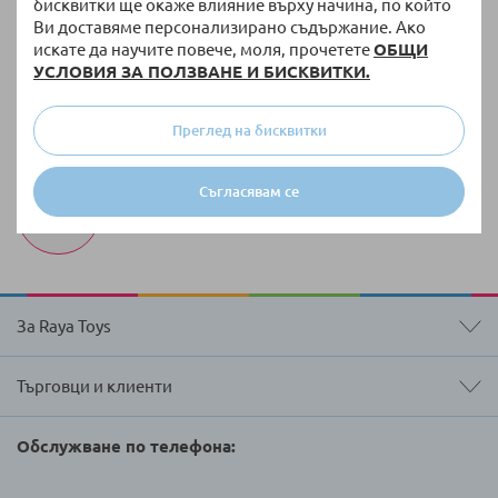
Безплатна доставка
бисквитки ще окаже влияние върху начина, по който
Ви доставяме персонализирано съдържание. Ако
За поръчки над 51,13 € / 100,00 лв. с тегло до 10
искате да научите повече, моля, прочетете
ОБЩИ
кг
УСЛОВИЯ ЗА ПОЛЗВАНЕ И БИСКВИТКИ.
100 000 + артикула
Разнообразие от оригинални продукти винаги
Преглед на бисквитки
на склад
Бърза доставка
Съгласявам се
Доставка до 3 работни дни на налична стока
За Raya Toys
Търговци и клиенти
Обслужване по телефона: