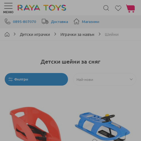
Моята 
МЕНЮ
Прескачане към съдържанието
0895-807070
Доставка
Магазини
Детски играчки
Играчки за навън
Шейни
Детски шейни за сняг
Филтри