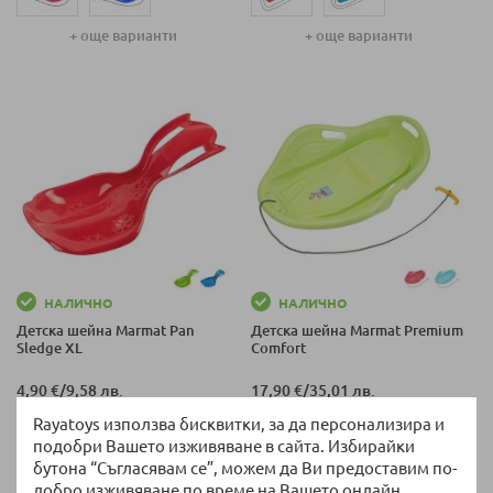
+ още варианти
+ още варианти
НАЛИЧНО
НАЛИЧНО
Детска шейна Marmat Pan
Детска шейна Marmat Premium
Sledge XL
Comfort
4,90 €
/
9,58 лв.
17,90 €
/
35,01 лв.
Rayatoys използва бисквитки, за да персонализира и
подобри Вашето изживяване в сайта. Избирайки
бутона “Съгласявам се”, можем да Ви предоставим по-
добро изживяване по време на Вашето онлайн
+ още варианти
+ още варианти