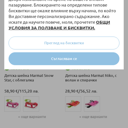
пазаруване. Блокирането на определени типове
бисквитки ще окаже влияние върху начина, по който
Ви доставяме персонализирано съдържание. Ако
искате да научите повече, моля, прочетете
ОБЩИ
УСЛОВИЯ ЗА ПОЛЗВАНЕ И БИСКВИТКИ.
Преглед на бисквитки
Съгласявам се
НАЛИЧНО
НАЛИЧНО
Детска шейна Marmat Snow
Детска шейна Marmat Niko, с
Star, с облегалка
волан и спирачки
58,90 €
/
115,20 лв.
28,90 €
/
56,52 лв.
+ още варианти
+ още варианти