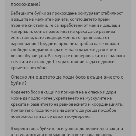
прохождане?
Бебешките буйки за прохождане осигуряват стабилност
и защита на малките крачета, когато детето прави
първите си стъпки. Те са изработени от меки и дишащи
материали, които позволяват на крака да се развива
естествено, като същевременно го предпазват от
наранявания. Предните пръстчета трябва да се движат
свободно, подметката да е мека и да може да огънете
лесно обувчицата. Размера се проверява, като се наложи
стелката и остане до 1 см разстояние за да се движи
крачето спокойно
Опасно ли е детето да ходи босо вкъщи вместо с
буйки?
Ходенето босо вкъщи по принцип не е опасно и дори
може да подпомогне укрепването на мускулите на
краката и развитието на равновесието и координацията.
Контактът с пода помага на детето да усеща по-добре
повърхността и да се движи по-уверено.
Въпреки това, буйките осигуряват допълнителна защита
от студ, хлъзгави повърхности и леки наранявания,