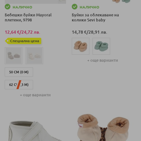
НАЛИЧНО
НАЛИЧНО
Бебешки буйки Mayoral
Буйки за облекаване на
плетени, 9798
колики Sevi baby
12,64 €
/
24,72 лв.
14,78 €
/
28,91 лв.
Специална цена
+ още варианти
50 СМ (0 М)
62 СМ (3 М)
+ още варианти