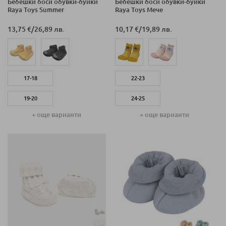
Бебешки боси обувки-буйки
Бебешки боси обувки-буйки
Raya Toys Summer
Raya Toys Мече
13,75 €
/
26,89 лв.
10,17 €
/
19,89 лв.
17-18
22-23
19-20
24-25
+ още варианти
+ още варианти
20
26-27
22-23
18-19
24-25
20-21
18-19
20-21