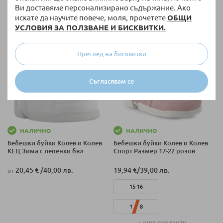
Ви доставяме персонализирано съдържание. Ако
+ още варианти
19-20
искате да научите повече, моля, прочетете
ОБЩИ
УСЛОВИЯ ЗА ПОЛЗВАНЕ И БИСКВИТКИ.
Преглед на бисквитки
Съгласявам се
НАЛИЧНО
НАЛИЧНО
Бебешки буйки Колев и Колев
Бебешки буйки Колев и Колев
КЕЦ Зима с лепенки бял
Спорт Размер 17-22 розов
20,45 €
/
40,00 лв.
19,94 €
/
39,00 лв.
от
15-16
17-18
+ още варианти