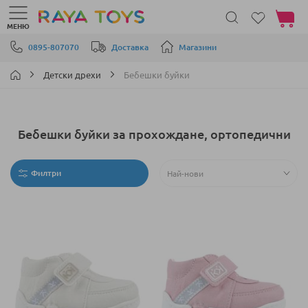
Моята 
МЕНЮ
Прескачане към съдържанието
0895-807070
Доставка
Магазини
Детски дрехи
Бебешки буйки
Бебешки буйки за прохождане, ортопедични
Филтри