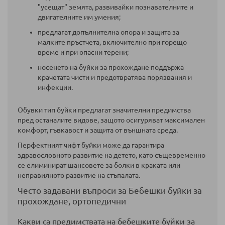
"усещат" земята, развивайки познавателните и
двигателните им умения;
предлагат допълнителна опора и защита за
малките пръстчета, включително при горещо
време и при опасни терени;
носенето на буйки за прохождане поддържа
крачетата чисти и предотвратява порязвания и
инфекции.
Обувки тип буйки предлагат значителни предимства
пред останалите видове, защото осигуряват максимален
комфорт, гъвкавост и защита от външната среда.
Перфектният чифт буйки може да гарантира
здравословното развитие на детето, като същевременно
се елиминират шансовете за болки в краката или
неправилното развитие на стъпалата.
Често задавани въпроси за Бебешки буйки за
прохождане, ортопедични
Какви са предимствата на бебешките буйки за