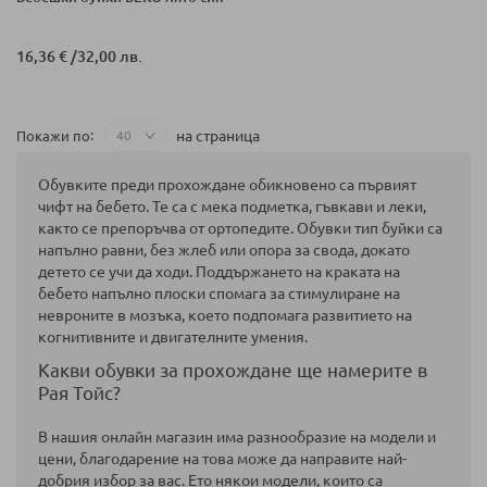
16,36 €
/
32,00 лв.
на страница
Покажи по
Обувките преди прохождане обикновено са първият
чифт на бебето. Те са с мека подметка, гъвкави и леки,
както се препоръчва от ортопедите. Обувки тип буйки са
напълно равни, без жлеб или опора за свода, докато
детето се учи да ходи. Поддържането на краката на
бебето напълно плоски спомага за стимулиране на
невроните в мозъка, което подпомага развитието на
когнитивните и двигателните умения
.
Какви обувки за прохождане ще намерите в
Рая Тойс?
В нашия онлайн магазин има разнообразие на модели и
цени, благодарение на това може да направите най-
добрия избор за вас. Ето някои модели, които са