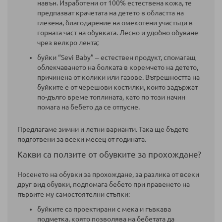
навън. Изработени от 100% естествена кожа, те
предпазват крачетата на детето в областта на
глезена, благодарение на омекотени участъци в
горната част на обувката. Лесно и удобно обуване
чрез велкро лента;
буйки “Sevi Baby” ‒ естествен продукт, спомагащ
облекчаването на болката в коремчето на детето,
причинена от колики или газове. Вътрешността на
буйките е от черешови костилки, които задържат
по-дълго време топлината, като по този начин
помага на бебето да се отпусне.
Предлагаме зимни и летни варианти. Така ще бъдете
подготвени за всеки месец от годината.
Какви са ползите от обувките за прохождане?
Носенето на обувки за прохождане, за разлика от всеки
друг вид обувки, подпомага бебето при правенето на
първите му самостоятелни стъпки:
буйките са проектирани с мека и гъвкава
подметка, която позволява на бебетата да