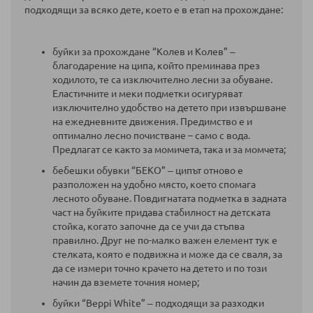
подходящи за всяко дете, което е в етап на прохождане:
буйки за прохождане “Колев и Колев” ‒
благодарение на ципа, който преминава през
ходилото, те са изключително лесни за обуване.
Еластичните и меки подметки осигуряват
изключително удобство на детето при извършване
на ежедневните движения. Предимство е и
оптимално лесно почистване – само с вода.
Предлагат се както за момичета, така и за момчета;
бебешки обувки “БЕКО” ‒ ципът отново е
разположен на удобно място, което спомага
лесното обуване. Повдигнатата подметка в задната
част на буйките придава стабилност на детската
стойка, когато започне да се учи да стъпва
правилно. Друг не по-малко важен елемент тук е
стелката, която е подвижна и може да се сваля, за
да се измери точно крачето на детето и по този
начин да вземете точния номер;
буйки “Beppi White” ‒ подходящи за разходки