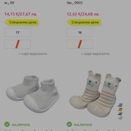
м., 99
9м., 9905
14,15 €
/
27,67 лв.
12,62 €
/
24,68 лв.
Специална цена
Специална цена
17
16
19
17
+ още варианти
+ още варианти
16
18
18
НАЛИЧНО
НАЛИЧНО