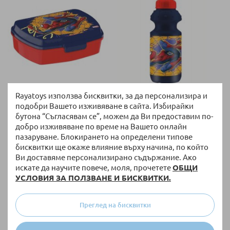
НАЛИЧНО
НАЛИЧНО
Rayatoys използва бисквитки, за да персонализира и
подобри Вашето изживяване в сайта. Избирайки
Детска кутия за храна Kids
Бутилка за вода Kids Licensing
Licensing Spiderman, син
Spiderman Пластмасова 350
бутона “Съгласявам се”, можем да Ви предоставим по-
мл.
добро изживяване по време на Вашето онлайн
4,04 €
/
7,90 лв.
3,02 €
/
5,91 лв.
пазаруване. Блокирането на определени типове
бисквитки ще окаже влияние върху начина, по който
Ви доставяме персонализирано съдържание. Ако
искате да научите повече, моля, прочетете
ОБЩИ
УСЛОВИЯ ЗА ПОЛЗВАНЕ И БИСКВИТКИ.
Преглед на бисквитки