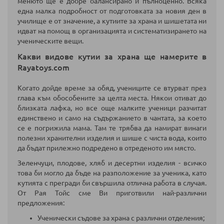
менюто ще е добре балансирано и пълноценно. Всяка
една малка подробност от подготовката за новия ден в
училище е от значение, а кутиите за храна и шишетата ни
идват на помощ в организацията и систематизирането на
ученическите вещи.
Какви видове кутии за храна ще намерите в
Rayatoys.com
Когато дойде време за обяд, учениците се втурват през
глава към обособените за целта места. Някои отиват до
близката лафка, но все още малките ученици разчитат
единствено и само на съдържанието в чантата, за което
се е погрижила мама. Там те трябва да намират винаги
полезни хранителни изделия и шише с чиста вода, които
да бъдат прилежно подредено в отреденото им място.
Зеленчуци, плодове, хляб и десертни изделия - всичко
това би могло да бъде на разположение за ученика, като
кутията с прегради би свършила отлична работа в случая.
От Рая Тойс сме Ви приготвили най-различни
предложения:
Ученически съдове за храна с различни отделения;