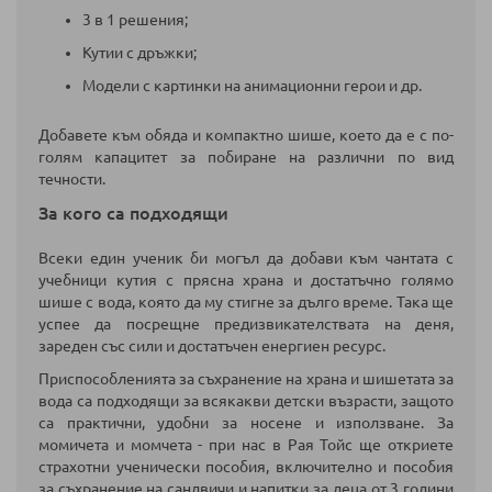
3 в 1 решения;
Кутии с дръжки;
Модели с картинки на анимационни герои и др.
Добавете към обяда и компактно шише, което да е с по-
голям капацитет за побиране на различни по вид
течности.
За кого са подходящи
Всеки един ученик би могъл да добави към чантата с
учебници кутия с прясна храна и достатъчно голямо
шише с вода, която да му стигне за дълго време. Така ще
успее да посрещне предизвикателствата на деня,
зареден със сили и достатъчен енергиен ресурс.
Приспособленията за съхранение на храна и шишетата за
вода са подходящи за всякакви детски възрасти, защото
са практични, удобни за носене и използване. За
момичета и момчета - при нас в Рая Тойс ще откриете
страхотни ученически пособия, включително и пособия
за съхранение на сандвичи и напитки за деца от 3 години