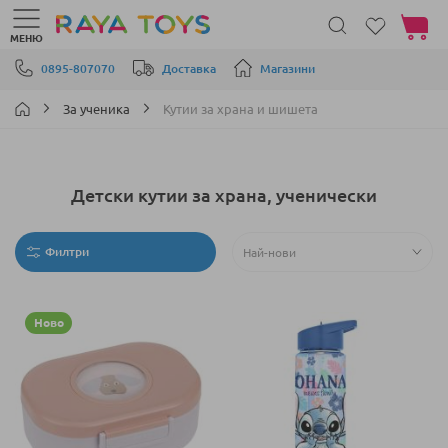
Моята 
МЕНЮ
Прескачане към съдържанието
0895-807070
Доставка
Магазини
За ученика
Кутии за храна и шишета
Детски кутии за храна, ученически
Филтри
Ново