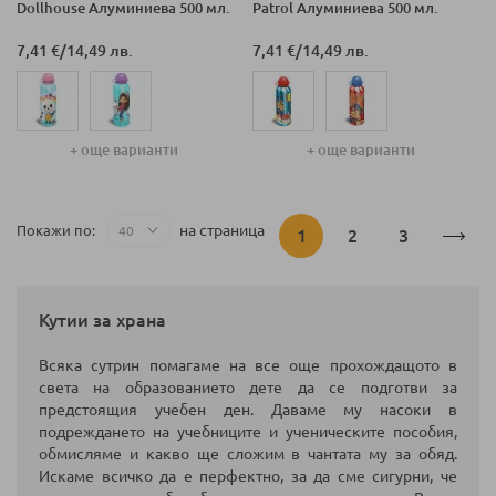
Dollhouse Алуминиева 500 мл.
Patrol Алуминиева 500 мл.
7,41 €
/
14,49 лв.
7,41 €
/
14,49 лв.
+ още варианти
+ още варианти
Страница
на страница
Покажи по
В
Страница
Страница
1
2
3
момента
Кутии за храна
четете
Всяка сутрин помагаме на все още прохождащото в
страница
света на образованието дете да се подготви за
предстоящия учебен ден. Даваме му насоки в
подреждането на учебниците и ученическите пособия,
обмисляме и какво ще сложим в чантата му за обяд.
Искаме всичко да е перфектно, за да сме сигурни, че