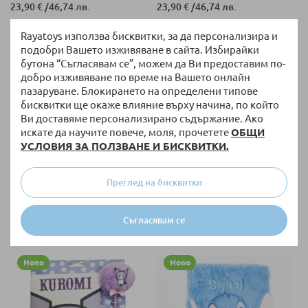
23,90 €
/
46,74 лв.
23,90 €
/
46,74 лв.
Rayatoys използва бисквитки, за да персонализира и
Ново
Ново
подобри Вашето изживяване в сайта. Избирайки
бутона “Съгласявам се”, можем да Ви предоставим по-
добро изживяване по време на Вашето онлайн
пазаруване. Блокирането на определени типове
бисквитки ще окаже влияние върху начина, по който
Ви доставяме персонализирано съдържание. Ако
искате да научите повече, моля, прочетете
ОБЩИ
УСЛОВИЯ ЗА ПОЛЗВАНЕ И БИСКВИТКИ.
НАЛИЧНО
НАЛИЧНО
Преглед на бисквитки
Несесер за училище Cerda
Таен дневник Cerda Stitch, с
Spiderman Spidey, 2
катинар 2700002431
отделения, пълен 2700001702
Съгласявам се
17,90 €
/
35,01 лв.
12,90 €
/
25,23 лв.
Ново
Ново