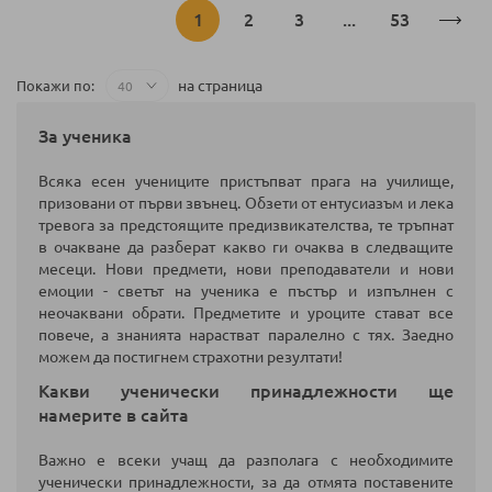
Страница
В
Страница
Страница
Страница
1
2
3
...
53
момента
на страница
Покажи по
четете
За ученика
страница
Всяка есен учениците пристъпват прага на училище,
призовани от първи звънец. Обзети от ентусиазъм и лека
тревога за предстоящите предизвикателства, те тръпнат
в очакване да разберат какво ги очаква в следващите
месеци. Нови предмети, нови преподаватели и нови
емоции - светът на ученика е пъстър и изпълнен с
неочаквани обрати. Предметите и уроците стават все
повече, а знанията нарастват паралелно с тях. Заедно
можем да постигнем страхотни резултати!
Какви ученически принадлежности ще
намерите в сайта
Важно е всеки учащ да разполага с необходимите
ученически принадлежности, за да отмята поставените