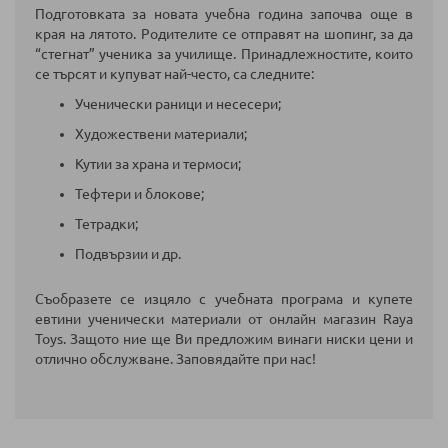
Подготовката за новата учебна година започва още в
края на лятото. Родителите се отправят на шопинг, за да
“стегнат” ученика за училище. Принадлежностите, които
се търсят и купуват най-често, са следните:
Ученически раници и несесери;
Художествени материали;
Кутии за храна и термоси;
Тефтери и блокове;
Тетрадки;
Подвързии и др.
Съобразете се изцяло с учебната програма и купете
евтини ученически материали от онлайн магазин Raya
Toys. Защото ние ще Ви предложим винаги ниски цени и
отлично обслужване. Заповядайте при нас!