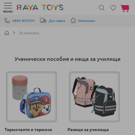
Моята 
МЕНЮ
Прескачане към съдържанието
0895-807070
Доставка
Магазини
За ученика
Ученически пособия и неща за училище
Термочанти и термоси
Раници за училище