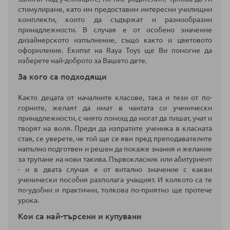
стимулираме, като им предоставим интересни училищни
комплекти, които да съдържат и разнообразни
принадлежности. В случая е от особено значение
дизайнерското изпълнение, също както и цветовото
оформление. Екипът на Raya Toys ще Ви помогне да
изберете най-доброто за Вашето дете.
За кого са подходящи
Както децата от началните класове, така и тези от по-
горните, желаят да имат в чантата си ученически
принадлежности, с чиято помощ да могат да пишат, учат и
творят на воля. Преди да изпратите ученика в класната
стая, се уверете, че той ще се яви пред преподавателите
напълно подготвен и решен да покаже знания и желание
за трупане на нови такива. Първокласник или абитуриент
- и в двата случая е от витално значение с какви
ученически пособия разполага учащият. И колкото са те
по-удобни и практични, толкова по-приятно ще протече
урока.
Кои са най-търсени и купувани