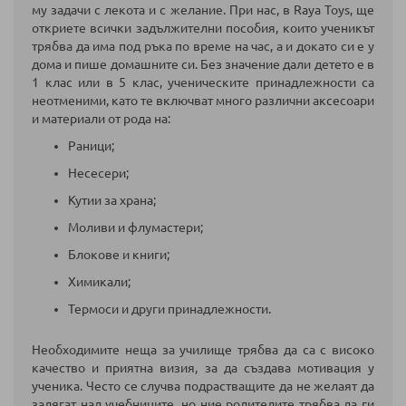
му задачи с лекота и с желание. При нас, в Raya Toys, ще
откриете всички задължителни пособия, които ученикът
трябва да има под ръка по време на час, а и докато си е у
дома и пише домашните си. Без значение дали детето е в
1 клас или в 5 клас, ученическите принадлежности са
неотменими, като те включват много различни аксесоари
и материали от рода на:
Раници;
Несесери;
Кутии за храна;
Моливи и флумастери;
Блокове и книги;
Химикали;
Термоси и други принадлежности.
Необходимите неща за училище трябва да са с високо
качество и приятна визия, за да създава мотивация у
ученика. Често се случва подрастващите да не желаят да
залягат над учебниците, но ние родителите трябва да ги