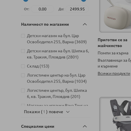
От:
До:
Наличност по магазини
Детски магазин на бул. Цар
Приготви се за
артикули
Освободител 255, Варна
3609
майчинство
Детски магазин на бул. Шипка 6,
Помпи за кърма
артикули
кв. Тракия, Пловдив
2801
Възглавници за 
артикули
и кърмене
Склад
153
Всички продукти
Логистичен център на бул. Цар
артикули
Освободител 255, Варна
1034
Логистичен център, бул. Шипка
артикули
6, кв. Тракия, Пловдив
201
Магазин за играчки Raya Toys на
артикули
Покажи (
бул. България 110, София
1
) повече
66
Бебешки магазин Raya Baby
Специални цени
Premium на бул. България 110,