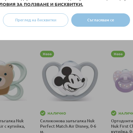
ЛОВИЯ ЗА ПОЛЗВАНЕ И БИСКВИТКИ.
49 лв.
100,00 €
/
195,58 лв.
13,80 
от
Преглед на бисквитки
Съгласявам се
+ още варианти
+ о
ка
Добави в количка
Добави в к
Ново
Ново
НАЛИЧНО
НАЛИЧ
лъгалка Nuk
Силиконова залъгалка Nuk
Ортодонти
ir с кутийка,
Perfect Match Air Disney, 0-6
Nuk First C
м.
кутийка, 0-