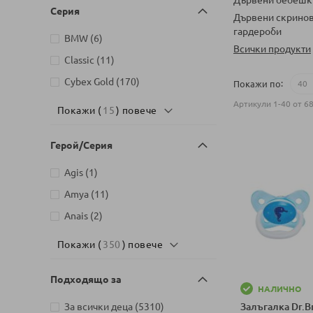
артикули
Серия
Baby MATEX
332
Дървени скринов
гардероби
артикули
Baby`s Only
22
артикули
BMW
6
Всички продукти
артикули
Babybio
77
артикули
Classic
11
артикули
Babyhome
8
артикули
Cybex Gold
170
Покажи по
артикули
BabyOno
343
Артикули
1
-
40
от
6
Покажи (
15
) повече
артикули
Bambino Mio
2
артикули
Bebelan
82
Герой/Серия
артикули
Bebetto
158
артикул
Agis
1
артикули
Bebivita
5
артикули
Amya
11
артикули
BIBS
17
артикули
Anais
2
артикули
Bimbidreams
156
Покажи (
350
) повече
артикул
Bio-Oil
1
артикули
Britax Romer
58
Подходящо за
НАЛИЧНО
артикули
Bеbе-Jou
28
артикули
За всички деца
5310
Залъгалка Dr.B