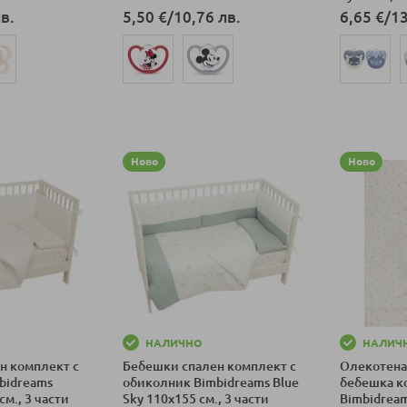
в.
5,50 €
/
10,76 лв.
6,65 €
/
13
ка
Добави в количка
Добави в к
Ново
Ново
НАЛИЧНО
НАЛИЧ
н комплект с
Бебешки спален комплект с
Олекотена
bidreams
обиколник Bimbidreams Blue
бебешка к
м., 3 части
Sky 110x155 см., 3 части
Bimbidream