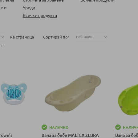
е и
Уреди
Всички продукти
на страница
Сортирай по
873
НАЛИЧНО
НАЛИЧ
rown's
Вана за бебе MALTEX ZEBRA
Вана за бе