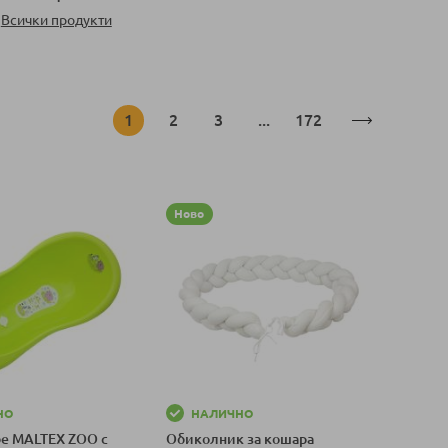
Всички продукти
Страница
В момента четете страница
Страница
Страница
Страница
1
2
3
...
172
Ново
НО
НАЛИЧНО
бе MALTEX ZOO с
Обиколник за кошара