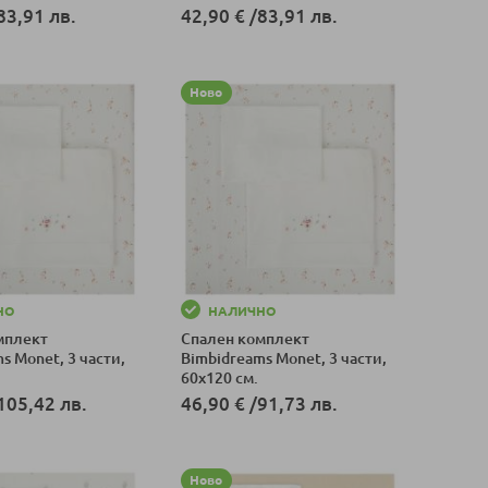
см.
83,91 лв.
42,90 €
/
83,91 лв.
оличка
Добави в количка
Ново
НО
НАЛИЧНО
мплект
Спален комплект
s Monet, 3 части,
Bimbidreams Monet, 3 части,
60x120 см.
105,42 лв.
46,90 €
/
91,73 лв.
оличка
Добави в количка
Ново