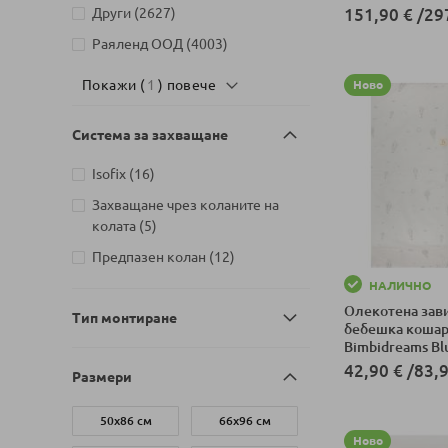
артикули
Други
2627
151,90 €
/
29
артикули
Раяленд ООД
4003
Добави в колич
Покажи (
1
) повече
Ново
Система за захващане
артикули
Isofix
16
Захващане чрез коланите на
артикули
колата
5
артикули
Предпазен колан
12
НАЛИЧНО
Олекотена зави
Тип монтиране
бебешка кошар
Bimbidreams Bl
см.
42,90 €
/
83,9
Размери
Добави в колич
50х86 см
66х96 см
Ново