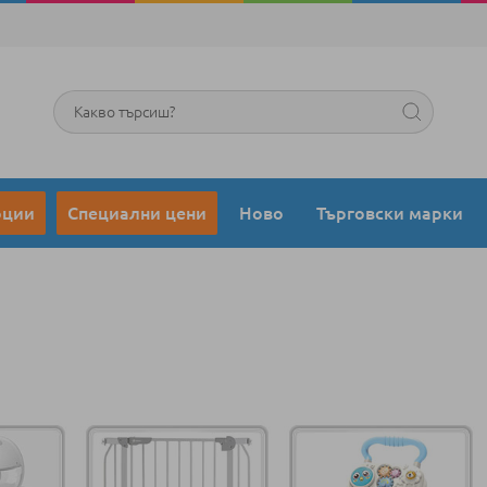
Търсене
оции
Специални цени
Ново
Търговски марки