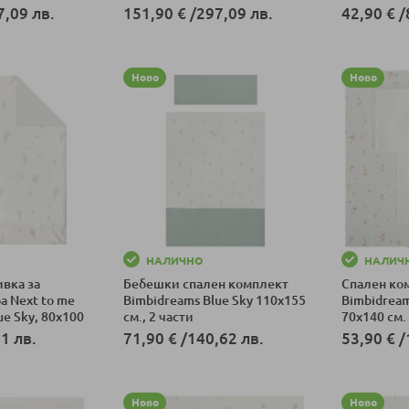
см.
7,09 лв.
151,90 €
/
297,09 лв.
42,90 €
/
ка
Добави в количка
Добави в к
Ново
Ново
НАЛИЧНО
НАЛИЧ
вка за
Бебешки спален комплект
Спален ко
а Next to me
Bimbidreams Blue Sky 110x155
Bimbidream
ue Sky, 80x100
см., 2 части
70x140 см.
1 лв.
71,90 €
/
140,62 лв.
53,90 €
/
ка
Добави в количка
Добави в к
Ново
Ново