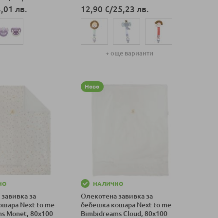
,01 лв.
12,90 €
/
25,23 лв.
+ още варианти
оличка
Добави в количка
Ново
НО
НАЛИЧНО
 завивка за
Олекотена завивка за
ошара Next to me
бебешка кошара Next to me
s Monet, 80x100
Bimbidreams Cloud, 80x100