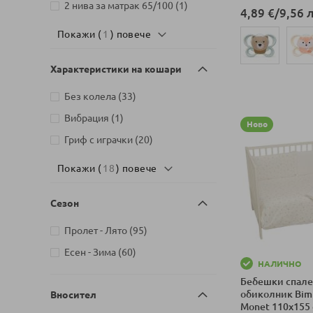
артикул
2 нива за матрак 65/100
1
4,89 €
/
9,56 л
Покажи (
1
) повече
Характеристики на кошари
Добави в колич
артикули
Без колела
33
артикул
Вибрация
1
Ново
артикули
Гриф с играчки
20
Покажи (
18
) повече
Сезон
артикули
Пролет - Лято
95
артикули
Есен - Зима
60
НАЛИЧНО
Бебешки спале
обиколник Bim
Вносител
Monet 110x155 с