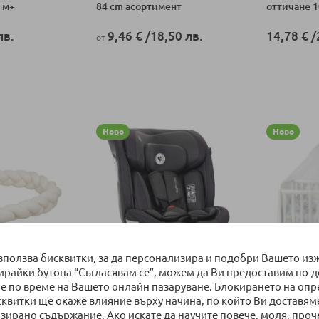
 м+
84 cm асортимент
оттичане 
лв.
9,46 €
/
18,50 лв.
14,78 €
/
от
ка
Добави в количка
Добави в к
Ново
Ново
използва бисквитки, за да персонализира и подобри Вашето из
бирайки бутона “Съгласявам се”, можем да Ви предоставим по-
НАЛИЧНО
НАЛИЧ
е по време на Вашето онлайн пазаруване. Блокирането на оп
кошара
Стол за кола Lorelli Sagitta i-
Балдахин з
сквитки ще окаже влияние върху начина, по който Ви доставям
ics, плитка,
Size 360° SPS 40–150 см.
Тюл 480/1
зирано съдържание. Ако искате да научите повече, моля, проч