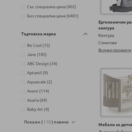
артикули
София
3782
артикули
Със специална цена
402
Детски магазин на Шипченски
артикули
Без специална цена
6481
проход 18, Гео Милев, София
Ергономични ра
артикули
2949
кенгура
Детски магазин на бул. Черни
Търговска марка
Кенгура
артикули
връх 26, София
3503
Слингове
артикули
Be Cool
15
Детски магазин на ул.
Всички продукти
Йерусалим, бл. 47В, жк. Младост
артикули
Jane
185
артикули
1
2369
артикули
ABC Design
34
артикули
Aptamil
9
артикули
Aquascale
2
артикули
Avent
114
артикули
Azaria
69
артикули
Baby Art
4
артикули
Baby Brezza
10
Покажи (
118
) повече
Мебели за детск
артикули
Baby ITALIA
4
Дървени бебешк