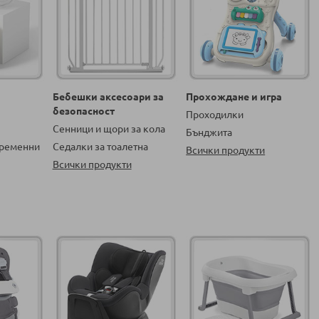
Бебешки аксесоари за
Прохождане и игра
безопасност
Проходилки
Сенници и щори за кола
Бънджита
бременни
Седалки за тоалетна
Всички продукти
Всички продукти