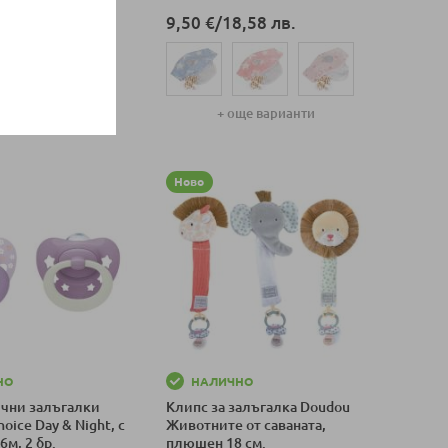
€
/
26,99 лв.
9,50 €
/
18,58 лв.
ще варианти
+ още варианти
оличка
Добави в количка
Ново
НО
НАЛИЧНО
чни залъгалки
Клипс за залъгалка Doudou
hoice Day & Night, с
Животните от саваната,
6м, 2 бр.
плюшен 18 см.