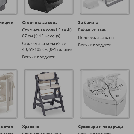
ници и
Столчета за кола
За банята
Столчета за кола i-Size 40-
Бебешки вани
87 см (0-15 месеца)
Подложки за вана
Столчета за кола i-Size
Всички продукти
40/61-105 см (0-4 години)
Всички продукти
а стая
Хранене
Сувенири и подаръци
и легла
Столчета за хранене
Всички продукти