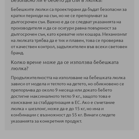
Безопасно ли е бебето да спи в люлка?
Бебешките люлки са проектирани да бъдат безопасни за
кратки периоди на сън, но не се препоръчват за
дългосрочен сън. Важно е да се следват указанията на
производителя и да се осигури равна повърхност за
дългосрочен сън, като креватче или кошара. Механизмът
на люлката трябва да е тих и плавен, това се проверява
от качествен контрол, задължителен във всеки световен
бранд.
Колко време може да се използва бебешката
люлка?
Продължителността на използване на бебешката люлка
зависи от модела и теглото на детето, но обикновено се
препоръчва до около 9 месеца или докато бебето
достигне максималното тегло 9 кг., защото това е
изискване за стабдартизация в ЕС. Ако е съчетание
люлка + шезлонг, може да е до 15 кг, но има и
комбинации с възможност до 55 кг. Винаги следете
указанията за конкретния продукт.