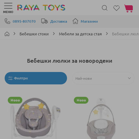
Моята 
МЕНЮ
Прескачане към съдържанието
0895-807070
Доставка
Магазини
Бебешки стоки
Мебели за детска стая
Бебешки люл
Бебешки люлки за новородени
Филтри
Ново
Ново