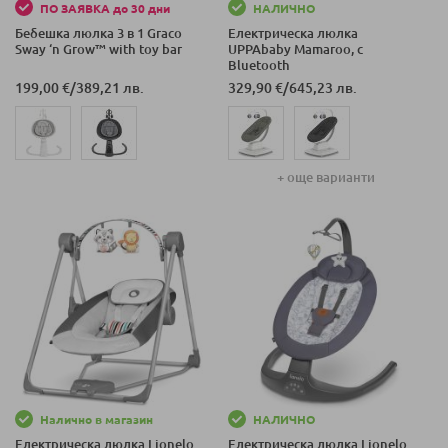
ПО ЗАЯВКА до 30 дни
НАЛИЧНО
Бебешка люлка 3 в 1 Graco
Електрическа люлка
Sway ‘n Grow™ with toy bar
UPPAbaby Mamaroo, с
Bluetooth
199,00 €
/
389,21 лв.
329,90 €
/
645,23 лв.
+ още варианти
Налично в магазин
НАЛИЧНО
Електрическа люлка Lionelo
Електрическа люлка Lionelo