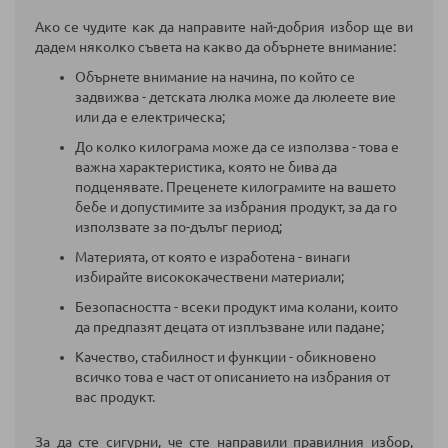
Ако се чудите как да направите най-добрия избор ще ви
дадем няколко съвета на какво да обърнете внимание:
Обърнете внимание на начина, по който се
задвижва - детската люлка може да люлеете вие
или да е електрическа;
До колко килограма може да се използва - това е
важна характеристика, която не бива да
подценявате. Преценете килограмите на вашето
бебе и допустимите за избрания продукт, за да го
използвате за по-дълъг период;
Материята, от която е изработена - винаги
избирайте висококачествени материали;
Безопасността - всеки продукт има колани, които
да предпазят децата от изплъзване или падане;
Качество, стабилност и функции - обикновено
всичко това е част от описанието на избрания от
вас продукт.
За да сте сигурни, че сте направили правилния избор,