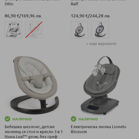
Otto
Ralf
86,90 €
/
169,96 лв.
124,90 €
/
244,28 лв.
+ още варианти
НАЛИЧНО
НАЛИЧНО
Бебешки шезлонг, детски
Електрическа люлка Lionelo
люлеещ се стол и кресло 3 в 1
Blossom
Nuna Leaf™ grow, без гриф