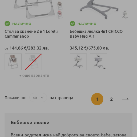
НАЛИЧНО
НАЛИЧНО
Стол за хранене 2 в 1 Lorelli
Бебешка люлка 4в1 CHICCO
Camminando
Baby Hug Air
144,86 €
/
283,32 лв.
345,12 €
/
675,00 лв.
от
+ още варианти
Страница
на страница
Покажи по
В
Страница
1
2
момента
Бебешки люлки
четете
Всеки родител иска най-доброто за своето бебе, затова
страница