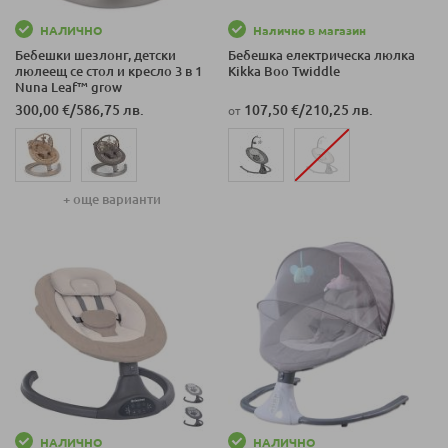
НАЛИЧНО
Налично в магазин
Бебешки шезлонг, детски
Бебешка електрическа люлка
люлеещ се стол и кресло 3 в 1
Kikka Boo Twiddle
Nuna Leaf™ grow
300,00 €
/
586,75 лв.
107,50 €
/
210,25 лв.
от
+ още варианти
НАЛИЧНО
НАЛИЧНО