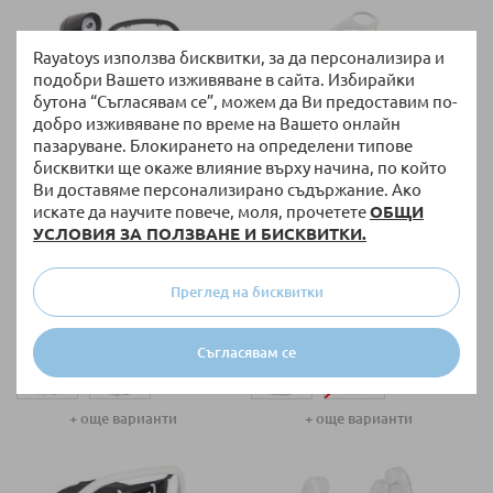
Rayatoys използва бисквитки, за да персонализира и
подобри Вашето изживяване в сайта. Избирайки
бутона “Съгласявам се”, можем да Ви предоставим по-
добро изживяване по време на Вашето онлайн
пазаруване. Блокирането на определени типове
бисквитки ще окаже влияние върху начина, по който
Ви доставяме персонализирано съдържание. Ако
искате да научите повече, моля, прочетете
ОБЩИ
УСЛОВИЯ ЗА ПОЛЗВАНЕ И БИСКВИТКИ.
НАЛИЧНО
НАЛИЧНО
Бебешка люлка 2 в 1 Joie
Бебешка люлка 2 в 1 Graco All
serina™
Ways™
Преглед на бисквитки
180,00 €
/
352,05 лв.
234,68 €
/
458,99 лв.
Съгласявам се
+ още варианти
+ още варианти