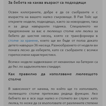
За бебета на каква възраст са подходящи
Освен килограмите, добре е да се съобразите и с
възрастта на вашето малко съкровище. В Рая Тойс ще
откриете модели, подходящо, както за новородени, така
и за деца навършили годинка. Специалното ни
предложение за вас е люлеещо столче или люлка за
бебето до шестия месец, която се трансформира в
столче за хранене
, което ще ви бъде от полза докато
детето навърши 36 месеца. Разнообразието от модели ви
помага лесно да изберете, като се съобразите с всички
горепосочени характеристики.
Всички модели задвижвани от механизъм на батерии са
до 9кг. по задължителен стандарт.
Как правилно да използваме люлеещото
столче
В зависимост от начина, по който ще го използвате,
люлеещото столче притежава редица функции. Ако
бебчето ви е все още малко и столчето ви служи като
люлка, то може да се възползвате от различните степени