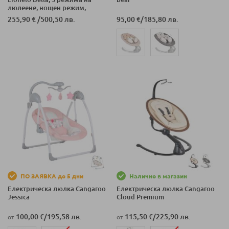
люлеене, нощен режим,
автоматичен старт, 12
255,90 €
/
500,50 лв.
95,00 €
/
185,80 лв.
мелодии
ПО ЗАЯВКА до 5 дни
Налично в магазин
Електрическа люлка Cangaroo
Електрическа люлка Cangaroo
Jessica
Cloud Premium
100,00 €
/
195,58 лв.
115,50 €
/
225,90 лв.
от
от