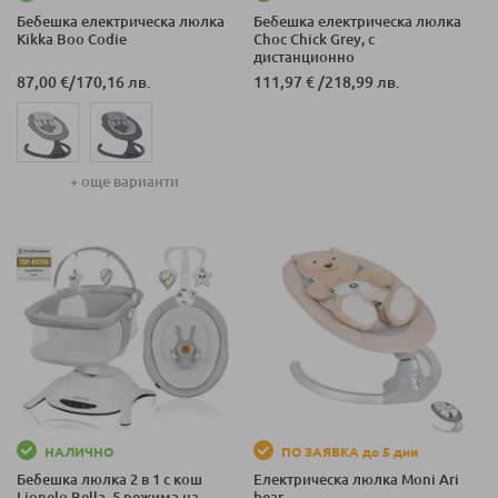
Бебешка електрическа люлка
Бебешка електрическа люлка
Kikka Boo Codie
Choc Chick Grey, с
дистанционно
87,00 €
/
170,16 лв.
111,97 €
/
218,99 лв.
+ още варианти
НАЛИЧНО
ПО ЗАЯВКА до 5 дни
Бебешка люлка 2 в 1 с кош
Електрическа люлка Moni Ari
Lionelo Bella, 5 режима на
bear