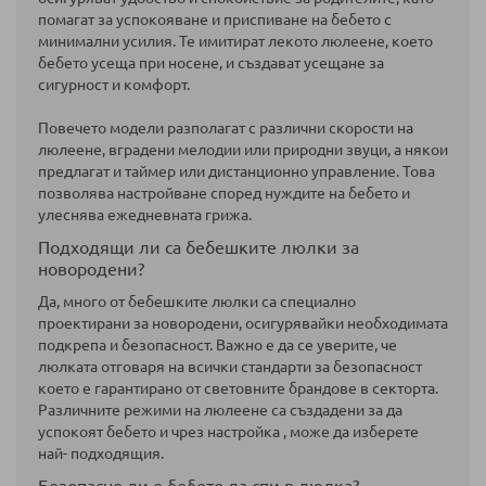
помагат за успокояване и приспиване на бебето с
минимални усилия. Те имитират лекото люлеене, което
бебето усеща при носене, и създават усещане за
сигурност и комфорт.
Повечето модели разполагат с различни скорости на
люлеене, вградени мелодии или природни звуци, а някои
предлагат и таймер или дистанционно управление. Това
позволява настройване според нуждите на бебето и
улеснява ежедневната грижа.
Подходящи ли са бебешките люлки за
новородени?
Да, много от бебешките люлки са специално
проектирани за новородени, осигурявайки необходимата
подкрепа и безопасност. Важно е да се уверите, че
люлката отговаря на всички стандарти за безопасност
което е гарантирано от световните брандове в секторта.
Различните режими на люлеене са създадени за да
успокоят бебето и чрез настройка , може да изберете
най- подходящия.