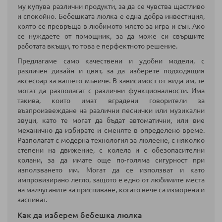
му купува различни продукти, за да се чувства щастливо
и спокойно. Бебешката люлка е една добра инвестиция,
която се превръща в любимото място за игра и сън. Ако
се нуждаете от помощник, за да може си свършите
работата вкъщи, то това е перфектното решение.
Предлагаме само качествени и удобни модели, с
различен дизайн и цвят, за да изберете подходящия
аксесоар за вашето мъниче. В зависимост от вида им, те
могат да разполагат с различни функционалности. Има
такива, които имат вградени говорители за
възпроизвеждане на различни песнички или музикални
звуци, като те могат да бъдат автоматични, или вие
механично да избирате и сменяте в определено време.
Разполагат с модерна технология за люлеене, с няколко
степени на движение, с колела и с обезопасителни
колани, за да имате още по-голяма сигурност при
използването им. Могат да се използват и като
импровизирано легло, защото е едно от любимите места
на малчуганите за приспиване, когато вече са изморени и
заспиват.
Как да изберем бебешка люлка