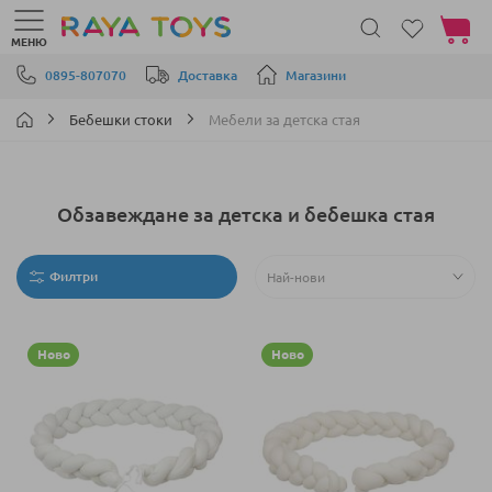
Моята 
МЕНЮ
Прескачане към съдържанието
0895-807070
Доставка
Магазини
Бебешки стоки
Мебели за детска стая
Обзавеждане за детска и бебешка стая
Филтри
Ново
Ново