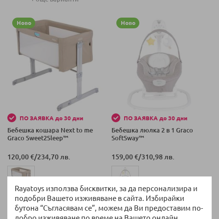
Ново
Ново
ПО ЗАЯВКА до 30 дни
ПО ЗАЯВКА до 30 дни
Бебешка кошара Next to me
Бебешка люлка 2 в 1 Graco
Graco Sweet2Sleep™
SoftSway™
120,00 €
/
234,70 лв.
159,00 €
/
310,98 лв.
Rayatoys използва бисквитки, за да персонализира и
подобри Вашето изживяване в сайта. Избирайки
бутона “Съгласявам се”, можем да Ви предоставим по-
Ново
Ново
добро изживяване по време на Вашето онлайн