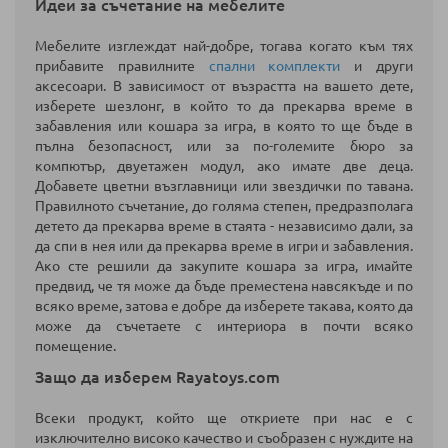
Идеи за съчетание на мебелите
Мебелите изглеждат най-добре, тогава когато към тях
прибавите правилните
спални комплекти
и други
аксесоари. В зависимост от възрастта на вашето дете,
изберете шезлонг, в който то да прекарва време в
забавления или кошара за игра, в която то ще бъде в
пълна безопасност,
или за по-големите бюро за
компютър, двуетажен модул, ако имате две деца.
Добавете цветни възглавници или звездички по тавана.
Правилното съчетание, до голяма степен, предразполага
детето да прекарва време в стаята - независимо дали, за
да спи в нея или да прекарва време в игри и забавления.
Ако сте решили да закупите кошара за игра, имайте
предвид, че тя може да бъде преместена навсякъде и по
всяко време, затова е добре да изберете такава, която да
може да съчетаете с интериора в почти всяко
помещение.
Защо да изберем Rayatoys.com
Всеки продукт, който ще откриете при нас е с
изключително високо качество и съобразен с нуждите на