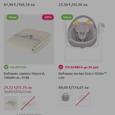
81,90 €
/
160,18 лв.
23,50 €
/
45,96 лв.
Ново
-20%
Ново
НАЛИЧНО
ПО ЗАЯВКА до 30 дни
Бебешко одеяло Mayoral,
Бебешка люлка Graco Glider™
100х80 см., 9148
Lite
29,52 €
/
57,74 лв.
89,00 €
/
174,07 лв.
36,90 €
/
72,17 лв.
+ още варианти