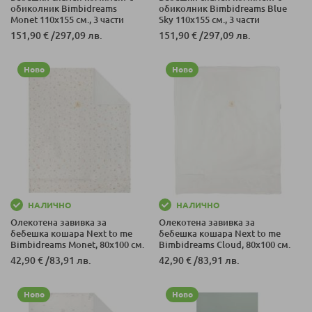
обиколник Bimbidreams
обиколник Bimbidreams Blue
Monet 110x155 см., 3 части
Sky 110x155 см., 3 части
151,90 €
/
297,09 лв.
151,90 €
/
297,09 лв.
Ново
Ново
НАЛИЧНО
НАЛИЧНО
Олекотена завивка за
Олекотена завивка за
бебешка кошара Next to me
бебешка кошара Next to me
Bimbidreams Monet, 80x100 см.
Bimbidreams Cloud, 80x100 см.
42,90 €
/
83,91 лв.
42,90 €
/
83,91 лв.
Ново
Ново