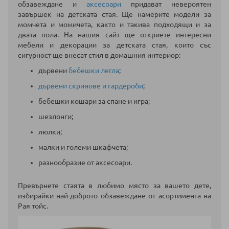
обзавеждане и
аксесоари
придават невероятен
завършек на детската стая. Ще намерите модели за
момчета и момичета, както и такива подходящи и за
двата пола.
На нашия сайт ще откриете интересни
мебели и декорации за детската стая, които със
сигурност ще внесат стил в домашния интериор:
дървени
бебешки легла
;
дървени скринове и гардероби
;
бебешки кошари за спане и игра;
шезлонги;
люлки;
малки и големи шкафчета;
разнообразие от аксесоари.
Превърнете стаята в любимо място за вашето дете,
избирайки най-доброто обзавеждане от асортимента на
Рая тойс.