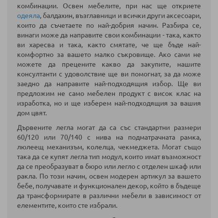
комбинации. Освен мебелите, при нас ще откриете
одеяла
, балдахин, възглавници и всички други аксесоари,
които да съчетаете по най-добрия начин. Разбира се,
винаги може да направите свои комбинации - така, както
ви харесва и така, както смятате, че ще бъде най-
комфортно за вашето малко съкровище. Ако сами не
можете да прецените какво да закупите, нашите
консултанти с удоволствие ще ви помогнат, за да може
заедно да направите най-подходящия избор.
Ще ви
предложим не само мебелен продукт с висок клас на
изработка, но и ще изберем най-подходящия за вашия
дом цвят.
Дървените легла могат да са със стандартни размери
60/120 или 70/140 с нива на подматрачната рамка,
люлеещ механизъм, колелца, чекмеджета.
Могат също
така да се купят легла тип модул, които имат възможност
да се преобразуват в бюро или легло с отделен шкаф или
ракла. По този начин, освен модерен артикул за вашето
бебе, получавате и функционален декор, който в бъдеще
да трансформирате в различни мебели в зависимост от
елементите, които сте избрали.