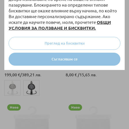
пазаруване. Блокирането на определени типове
бисквитки ще окаже влияние върху начина, по който
Ви доставяме персонализирано съдържание. Ако
искате да научите повече, моля, прочетете
ОБЩИ
УСЛОВИЯ ЗА ПОЛЗВАНЕ И БИСКВИТКИ.
Преглед на бисквитки
ПО ЗАЯВКА до 30 дни
НАЛИЧНО
Бебешка люлка 3 в 1 Graco
Бебешка възглавница Lorelli
Съгласявам се
Sway ‘n Grow™ with toy bar
Air Comfort, 44/31 см.
199,00 €
/
389,21 лв.
8,00 €
/
15,65 лв.
Ново
Ново