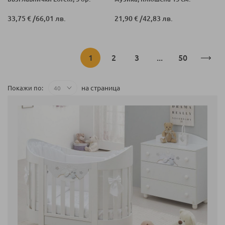
33,75 €
/
66,01 лв.
21,90 €
/
42,83 лв.
Страница
В
Страница
Страница
Страница
1
2
3
...
50
момента
на страница
Покажи по
четете
страница