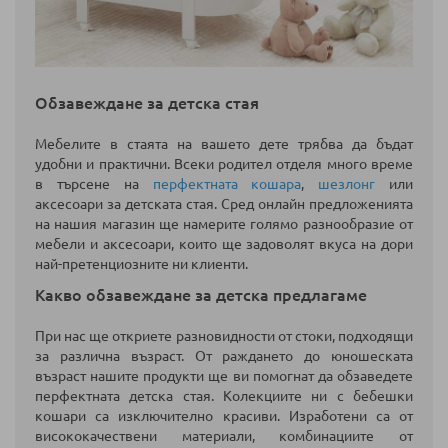
Обзавеждане за детска стая
Мебелите в стаята на вашето дете трябва да бъдат
удобни и практични. Всеки родител отделя много време
в търсене на
перфектната кошара
,
шезлонг
или
аксесоари за детската стая. Сред онлайн предложенията
на нашия магазин ще намерите голямо разнообразие от
мебели и аксесоари, които ще задоволят вкуса на дори
най-претенциозните ни клиенти.
Какво обзавеждане за детска предлагаме
При нас ще откриете разновидности от стоки, подходящи
за различна възраст. От раждането до юношеската
възраст нашите продукти ще ви помогнат да обзаведете
перфектната детска стая. Колекциите ни с бебешки
кошари са изключително красиви. Изработени са от
висококачествени материали, комбинациите от