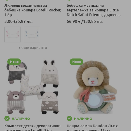
Люлеещ механизъм за
Бебешка музикална
бебешка кошара Lorelli Rocker,
въртележка за кошара Little
1 бр.
Dutch Safari Friends, дървена,
LD8300
3,00 €
/
5,87 лв.
66,90 €
/
130,85 лв.
+ още варианти
Ново
Ново
НАЛИЧНО
НАЛИЧНО
Комплект детски декоративни
Нощна лампа Doudou Лъв с
възглавнички Lorelli, 5 бр.
музика, плюшена 15 см.