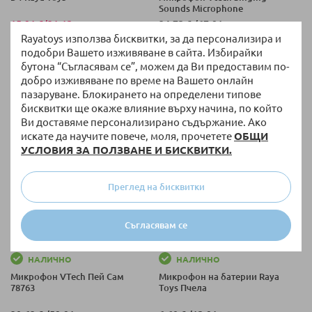
Sounds Microphone
15,91 €
/
31,12 лв.
34,72 €
/
67,91 лв.
Rayatoys използва бисквитки, за да персонализира и
Специална цена
подобри Вашето изживяване в сайта. Избирайки
бутона “Съгласявам се”, можем да Ви предоставим по-
добро изживяване по време на Вашето онлайн
пазаруване. Блокирането на определени типове
бисквитки ще окаже влияние върху начина, по който
Ви доставяме персонализирано съдържание. Ако
искате да научите повече, моля, прочетете
ОБЩИ
УСЛОВИЯ ЗА ПОЛЗВАНЕ И БИСКВИТКИ.
Преглед на бисквитки
Съгласявам се
НАЛИЧНО
НАЛИЧНО
Микрофон VTech Пей Сам
Микрофон на батерии Raya
78763
Toys Пчела