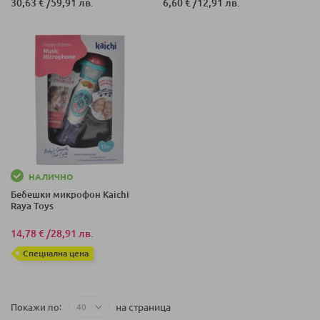
30,63 €
/
59,91 лв.
6,60 €
/
12,91 лв.
НАЛИЧНО
Бебешки микрофон Kaichi
Raya Toys
14,78 €
/
28,91 лв.
Специална цена
на страница
Покажи по