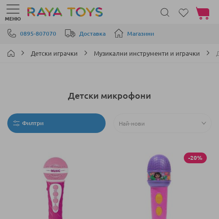
Моята 
МЕНЮ
Прескачане към съдържанието
0895-807070
Доставка
Магазини
Детски играчки
Музикални инструменти и играчки
Детски микрофони
Филтри
-20%