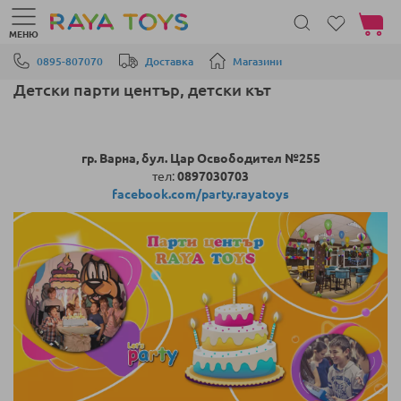
Моята 
МЕНЮ
Прескачане към съдържанието
0895-807070
Доставка
Магазини
Детски парти център, детски кът
гр. Варна, бул. Цар Освободител №255
тел:
0897030703
facebook.com/party.rayatoys