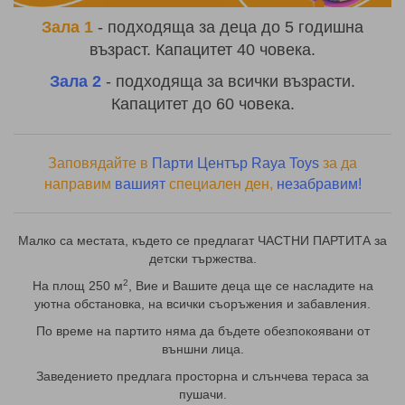
Зала 1
- подходяща за деца до 5 годишна
възраст. Капацитет 40 човека.
Зала 2
- подходяща за всички възрасти.
Капацитет до 60 човека.
Заповядайте в
Парти Център Raya Toys
за да
направим
вашият
специален ден,
незабравим!
Малко са местата, където се предлагат ЧАСТНИ ПАРТИТА за
детски тържества.
2
На площ 250 м
, Вие и Вашите деца ще се насладите на
уютна обстановка,
на всички съоръжения и забавления.
По време на партито няма да бъдете обезпокоявани от
външни лица.
Заведението предлага просторна и слънчева тераса за
пушачи.