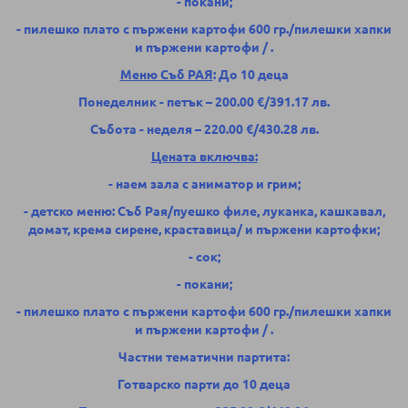
- покани;
- пилешко плато с пържени картофи 600 гр.
/
пилешки хапки
и пържени картофи
/
.
Меню Съб РАЯ
: До 10 деца
Понеделник - петък – 200.00 €/391.17 лв.
Събота - неделя – 220.00 €/430.28 лв.
Цената включва:
- наем зала с аниматор и грим;
- детско меню: Съб Рая/пуешко филе, луканка, кашкавал,
домат, крема сирене, краставица/ и пържени картофки;
- сок;
- покани;
- пилешко плато с пържени картофи 600 гр.
/
пилешки хапки
и пържени картофи
/
.
Частни тематични партита:
Готварско парти до 10 деца