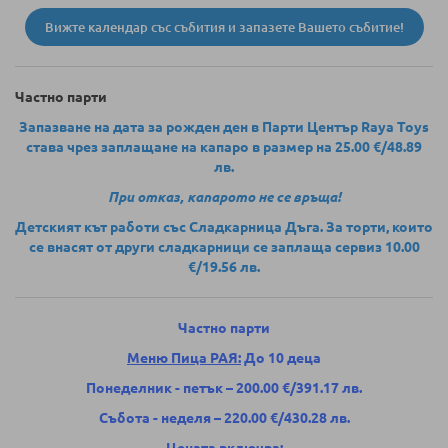
Вижте календар със събития и запазете Вашето събитие!
Частно парти
Запазване на дата за рожден ден в Парти Център Raya Toys
става чрез заплащане на капаро в размер на 25.00 €/48.89
лв.
При отказ, капарото не се връща!
Детският кът работи със Сладкарница Дъга. За торти, които
се внасят от други сладкарници се заплаща сервиз 10.00
€/19.56 лв.
Частно парти
Меню Пица РАЯ:
До 10 деца
Понеделник - петък – 200.00 €/391.17 лв.
Събота - неделя – 220.00 €/430.28 лв.
Цената включва: