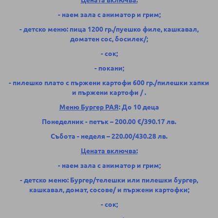
- наем зала с аниматор и грим;
- детско меню: пица 1200 гр./пуешко филе, кашкавал,
доматен сос, босилек/;
- сок;
- покани;
- пилешко плато с пържени картофи 600 гр.
/
пилешки хапки
и пържени картофи
/
.
Меню Бургер РАЯ
: До 10 деца
Понеделник - петък – 200.00 €/390.17 лв.
Събота - неделя – 220.00/430.28 лв.
Цената включва:
- наем зала с аниматор и грим;
- детско меню: Бургер/телешки или пилешки бургер,
кашкавал, домат, сосове/ и пържени картофки;
- сок;