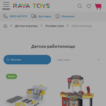
Моята 
МЕНЮ
Прескачане към съдържанието
0895-807070
Доставка
Магазини
Детски играчки
Ролеви игри
Работилници
Детски работилници
Филтри
Ново