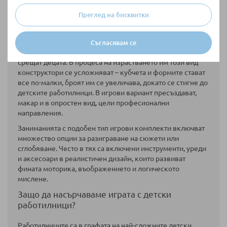
Преглед на бисквитки
на страница
Покажи по
Различните видове строителни кубчета и форми за
Съгласявам се
сглобяване са сред първите образци на игри, с които се
срещат децата. В процеса на израстването им този вид
конструктори се усложняват – кубчета и формите стават
все по-малки, броят им се увеличава, докато се стигне до
детските работилници. В игрови вариант пресъздават,
макар и в опростен вид, цели професионални
направления.
Заниманията с подобен тип игрови комплекти включват
множество опции за разиграване на сюжети или
сглобяване. Често в тях са включени инструменти, уреди
и аксесоари в реалистичен дизайн, които развиват
фината моторика, въображението и логическото
мислене.
Защо да насърчаваме играта с детски
работилници?
Работилниците са в графата на най-сложните детски