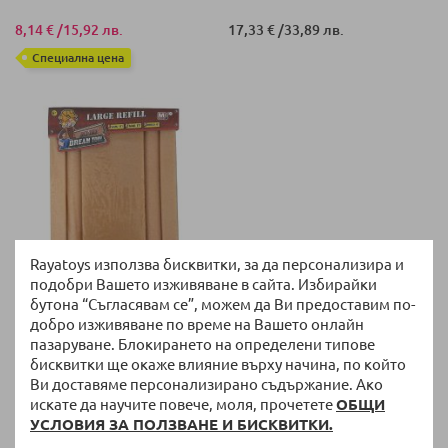
8,14 €
/
15,92 лв.
17,33 €
/
33,89 лв.
Специална цена
Rayatoys използва бисквитки, за да персонализира и
подобри Вашето изживяване в сайта. Избирайки
бутона “Съгласявам се”, можем да Ви предоставим по-
НАЛИЧНО
добро изживяване по време на Вашето онлайн
Резервен материал за детска
пазаруване. Блокирането на определени типове
работилница
бисквитки ще окаже влияние върху начина, по който
1,99 €
/
3,89 лв.
Ви доставяме персонализирано съдържание. Ако
искате да научите повече, моля, прочетете
ОБЩИ
Специална цена
УСЛОВИЯ ЗА ПОЛЗВАНЕ И БИСКВИТКИ.