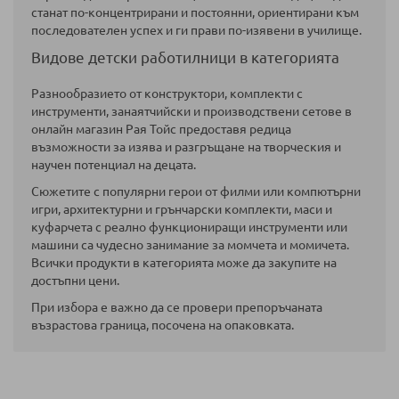
станат по-концентрирани и постоянни, ориентирани към
последователен успех и ги прави по-изявени в училище.
Видове детски работилници в категорията
Разнообразието от конструктори, комплекти с
инструменти, занаятчийски и производствени сетове в
онлайн магазин Рая Тойс предоставя редица
възможности за изява и разгръщане на творческия и
научен потенциал на децата.
Сюжетите с популярни герои от филми или компютърни
игри, архитектурни и грънчарски комплекти, маси и
куфарчета с реално функциониращи инструменти или
машини са чудесно занимание за момчета и момичета.
Всички продукти в категорията може да закупите на
достъпни цени.
При избора е важно да се провери препоръчаната
възрастова граница, посочена на опаковката.