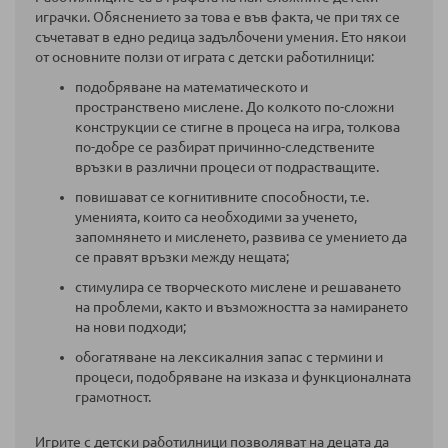
играчки. Обяснението за това е във факта, че при тях се
съчетават в едно редица задълбочени умения. Ето някои
от основните ползи от играта с детски работилници:
подобряване на математическото и
пространствено мислене. До колкото по-сложни
конструкции се стигне в процеса на игра, толкова
по-добре се разбират причинно-следствените
връзки в различни процеси от подрастващите.
повишават се когнитивните способности, т.е.
уменията, които са
необходими за ученето,
запомнянето и мисленето, развива се умението да
се правят връзки между нещата;
стимулира се творческото мислене и решаването
на проблеми, както и възможността за намирането
на нови подходи;
обогатяване на лексикалния запас с термини и
процеси, подобряване на изказа и функционалната
грамотност.
Игрите с детски работилници позволяват на децата да