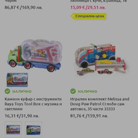
Черен
любимци с куче, в раница, 18
части
86,87 €
/
169,90 лв.
15,09 €
/
29,51 лв.
Специална цена
НАЛИЧНО
НАЛИЧНО
Камион куфар с инструменти
Игрален комплект Melissa and
Raya Toys Tool Box с музика и
Doug Paw Patrol Сглоби сам
светлини
автовоз, 35 части 33333
16,31 €
/
31,90 лв.
81,76 €
/
159,91 лв.