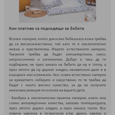
Кои платове са подходящи за бебета
Всички материи, които докосват бебешката кожа трябва
да са висококачествени, тъй като тя е изключително
нежна и чувствителна. Изцяло естествените материи.
Тъканите трябва да бъдат хипоалергенни, меки,
хигроскопични и хигиенични. Добре е така да ги
подбираме, че през зимата на бебето да му е топла, а
през лятото да му държат хладно, независимо дали е в
кошарата или количката. Ако освен естествени материи
за креватчето избирате и изкуствени, то те трябва да
бъдат с много високо качество, за да не получите
нежелана реакция по кожата на вашето дете.
- Бамбука е изключително приятна материя, която има
силно антиалергични качества, запазва температурата,
през лятото държи хладно, а през зимата топли. Все
повече навлиза в по-високия клас дрехи, хавлии и