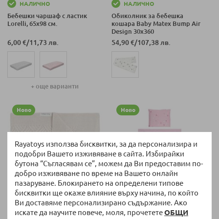
НАЛИЧНО
НАЛИЧНО
Бебешки чаршаф с ластик
Обиколник за бебешка
Lorelli, 65x98 см.
кошара Baby Matex Bump Air
Design 30х360
6,00 €
/
11,73 лв.
54,90 €
/
107,38 лв.
+ още варианти
Ново
Ново
Rayatoys използва бисквитки, за да персонализира и
подобри Вашето изживяване в сайта. Избирайки
бутона “Съгласявам се”, можем да Ви предоставим по-
добро изживяване по време на Вашето онлайн
пазаруване. Блокирането на определени типове
бисквитки ще окаже влияние върху начина, по който
Ви доставяме персонализирано съдържание. Ако
НАЛИЧНО
НАЛИЧНО
искате да научите повече, моля, прочетете
ОБЩИ
Бебешко одеяло Baby`s Only
Бебешки спален комплект