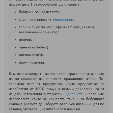
нашето дете. На rayatoys.com ще откриете:
балдахин за над леглото;
спални комплекти и
обиколници
;
горни или долни чаршафи и калъфки, както и
възглавнички с мек пух;
пелени;
одеяла за бебета;
одеяла за деца;
плажни хавлии.
Към всеки продукт има посочени характеристики, които
да ви помогнат да направите правилният избор. По-
голямата част от продуктите, които предлагаме са
изработени от 100% памук а всички декорации са от
изцяло нетоксични материали.
Одеялцата
и пелените
използвайте както за кошарата, така и за бебешката
количка.
Можете да изберете различен дизайн и цвят по
каталог, отговарящ на интериора в дома ви.