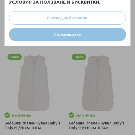
УСЛОВИЯ ЗА ПОЛЗВАНЕ И БИСКВИТКИ.
Sierra 70/95 см
Lorelli, 100х150 см, 3 части
44,90 €
/
87,82 лв.
22,00 €
/
43,03 лв.
Преглед на бисквитки
Съгласявам се
+ още варианти
Ново
Ново
НАЛИЧНО
НАЛИЧНО
Бебешки спален чувал Baby's
Бебешки спален чувал Baby's
Only 60/70 см. 0-6 м.
Only 90/110 см. 6-24м.