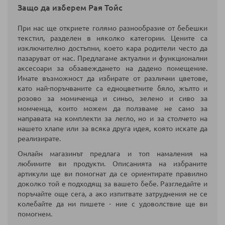
Защо да изберем Рая Тойс
При нас ще откриете голямо разнообразие от бебешки
текстил, разделен в няколко категории. Цените са
изключително достъпни, което кара родители често да
пазаруват от нас.
Предлагаме актуални и функционални
аксесоари за обзавеждането на дадено помещение.
Имате възможност да избирате от различни цветове,
като най-поръчваните са едноцветните бяло, жълто и
розово за момиченца и синьо, зелено и сиво за
момченца, които можем да ползваме не само за
направата на комплекти за легло, но и за столчето на
нашето хлапе или за всяка друга идея, която искате да
реализирате.
Онлайн магазинът предлага и топ намаления на
любимите ви продукти. Описанията на избраните
артикули ще ви помогнат да се ориентирате правилно
доколко той е подходящ за вашето бебе. Разгледайте и
поръчайте още сега, а ако изпитвате затруднения не се
колебайте да ни пишете - ние с удоволствие ще ви
помогнем.