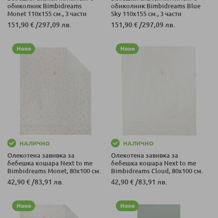
обиколник Bimbidreams
обиколник Bimbidreams Blue
Monet 110x155 см., 3 части
Sky 110x155 см., 3 части
151,90 €
/
297,09 лв.
151,90 €
/
297,09 лв.
Ново
Ново
НАЛИЧНО
НАЛИЧНО
Олекотена завивка за
Олекотена завивка за
бебешка кошара Next to me
бебешка кошара Next to me
Bimbidreams Monet, 80x100 см.
Bimbidreams Cloud, 80x100 см.
42,90 €
/
83,91 лв.
42,90 €
/
83,91 лв.
Ново
Ново