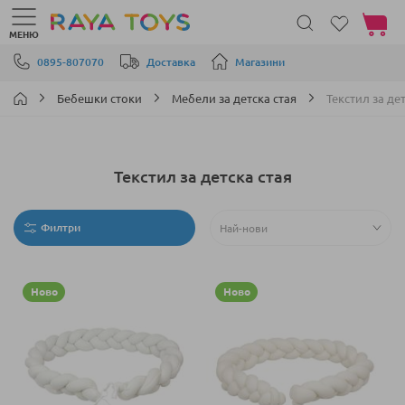
Моята 
МЕНЮ
Прескачане към съдържанието
0895-807070
Доставка
Магазини
Бебешки стоки
Мебели за детска стая
Текстил за де
Текстил за детска стая
Филтри
Ново
Ново