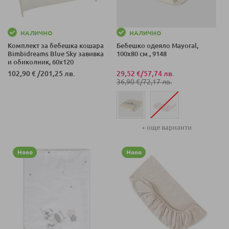
НАЛИЧНО
НАЛИЧНО
Комплект за бебешка кошара
Бебешко одеяло Mayoral,
Bimbidreams Blue Sky завивка
100х80 см., 9148
и обиколник, 60x120
102,90 €
/
201,25 лв.
29,52 €
/
57,74 лв.
36,90 €
/
72,17 лв.
+ още варианти
Ново
Ново