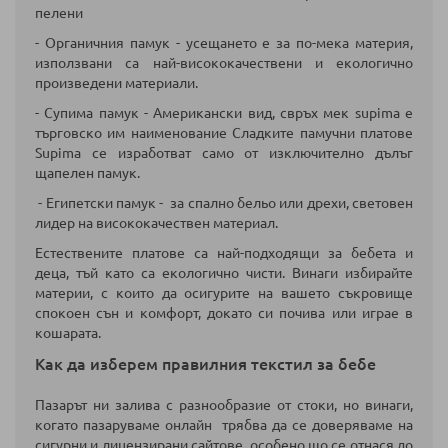
пелени
- Органичния памук - усещането е за по-мека материя,
използвани са най-висококачествени и екологично
произведени материали.
- Супима памук - Американски вид, свръх мек supima е
търговско им наименование Сладките памучни платове
Supima се изработват само от изключително дълъг
щапелен памук.
- Египетски памук - за спално бельо или дрехи, световен
лидер на висококачествен материал.
Естествените платове са най-подходящи за бебета и
деца, тъй като са екологично чисти. Винаги избирайте
материи, с които да осигурите на вашето съкровище
спокоен сън и комфорт, докато си почива или играе в
кошарата.
Как да изберем правилния текстил за бебе
Пазарът ни залива с разнообразие от стоки, но винаги,
когато пазаруваме онлайн трябва да се доверяваме на
сигурни и лицензирани сайтове, особено що се отнася до