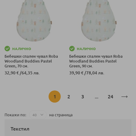
НАЛИЧНО
НАЛИЧНО
Бебешки спален чувал Roba
Бебешки спален чувал Roba
Woodland Buddies Pastel
Woodland Buddies Pastel
Green, 70 см.
Green, 90 см.
32,90 €
/
64,35 лв.
39,90 €
/
78,04 лв.
Страница
В
Страница
Страница
Страница
1
2
3
...
24
момента
на страница
Покажи по
четете
Текстил
страница