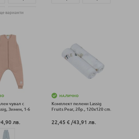
12
50-56 СМ (0-2
ще варианти
Добави в количка
М)
оличка
НО
НАЛИЧНО
лен чувал с
Комплект пелени Lassig
sig, Зимен, 1-6
Fruits Pear, 2бр., 120x120 cm.
94,90 лв.
22,45 €
/
43,91 лв.
Добави в количка