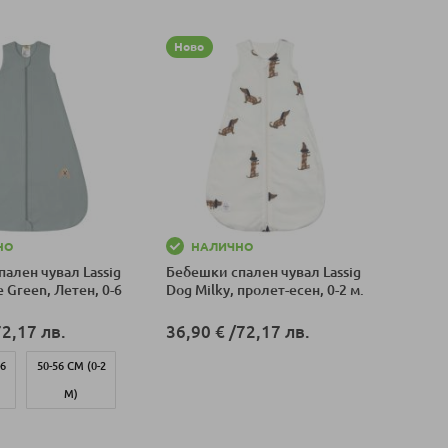
Ново
НО
НАЛИЧНО
ален чувал Lassig
Бебешки спален чувал Lassig
e Green, Летен, 0-6
Dog Milky, пролет-есен, 0-2 м.
72,17 лв.
36,90 €
/
72,17 лв.
-6
50-56 СМ (0-2
Добави в количка
М)
оличка