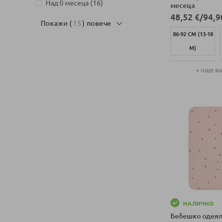
артикули
Над 0 месеца
16
месеца
48,52 €
/
94,9
Покажи (
15
) повече
86-92 СМ (13-18
М)
50-56 СМ (0-2
+ още в
М)
Добави в колич
НАЛИЧНО
Бебешко одеяло