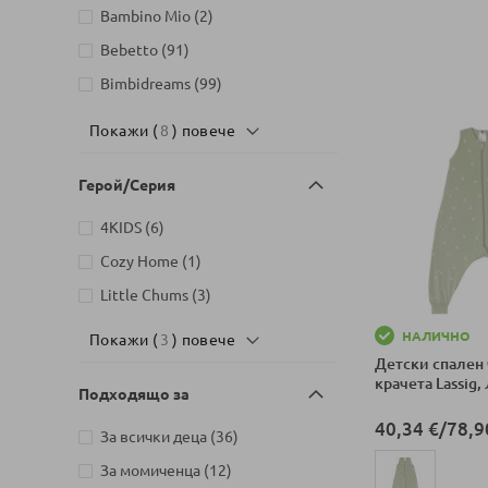
артикули
Bambino Mio
2
артикули
Bebetto
91
артикули
Bimbidreams
99
артикул
Bеbе-Jou
1
Покажи (
8
) повече
артикули
Cangaroo
6
артикули
Герой/Серия
Carbotex
11
артикули
Cerda
35
артикули
4KIDS
6
артикули
Ciccim baby
9
артикул
Cozy Home
1
артикули
Cutie Cloud
2
артикули
Little Chums
3
артикул
Doudou
1
НАЛИЧНО
Покажи (
3
) повече
артикул
ERGOBABY
1
Детски спален 
крачета Lassig, 
артикули
Hauck
4
Подходящо за
артикул
HUGZZZ
1
40,34 €
/
78,9
артикули
За всички деца
36
артикули
ITALBABY
70
артикули
За момиченца
12