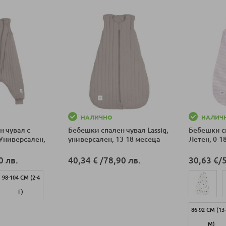
НАЛИЧНО
НАЛИЧ
н чувал с
Бебешки спален чувал Lassig,
Бебешки сп
 Универсален,
универсален, 13-18 месеца
Летен, 0-1
0 лв.
40,34 €
/
78,90 лв.
30,63 €
/
98-104 СМ (2-4
Добави в количка
Г)
86-92 СМ (13
ка
М)