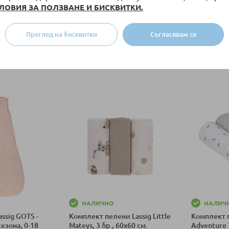
ЛОВИЯ ЗА ПОЛЗВАНЕ И БИСКВИТКИ.
1 лв.
30,63 €
/
59,91 лв.
48,52 €
/
74-80 СМ (7-12
74-80 СМ (7-12
86-92 СМ (13-18
86-92 СМ (13
Преглед на бисквитки
Съгласявам се
М)
М)
М)
М)
62-68 СМ (3-6
62-68 СМ (3-6
50-56 СМ (0-2
50-56 СМ (0
арианти
+ още варианти
+ о
М)
М)
М)
М)
ка
Добави в количка
Добави в к
НАЛИЧНО
НАЛИЧ
ssig GOTS -
Комплект пелени Lassig Little
Комплект п
сезона, 0-18
Mateys, 3 бр., 60х60 см.
Adventure T