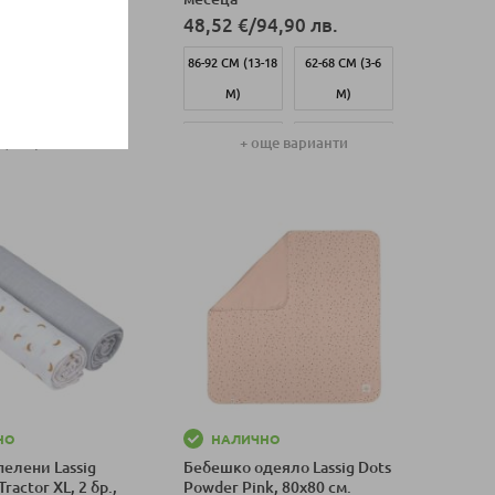
94,90 лв.
48,52 €
/
94,90 лв.
-18
62-68 СМ (3-6
86-92 СМ (13-18
62-68 СМ (3-6
М)
М)
М)
-2
74-80 СМ (7-12
74-80 СМ (7-12
50-56 СМ (0-2
ще варианти
+ още варианти
М)
М)
М)
оличка
Добави в количка
НО
НАЛИЧНО
елени Lassig
Бебешко одеяло Lassig Dots
ractor XL, 2 бр.,
Powder Pink, 80x80 см.