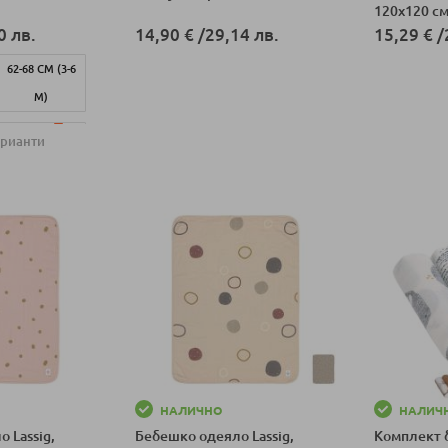
120х120 см
0 лв.
14,90 €
/
29,14 лв.
15,29 €
/
62-68 СМ (3-6
Добави в количка
Добави в к
М)
74-80 СМ (7-12
арианти
М)
ка
НАЛИЧНО
НАЛИЧ
 Lassig,
Бебешко одеяло Lassig,
Комплект 