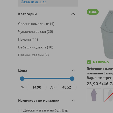
Изчисти всички
Ново
Категории
артикул
Спални комплекти
1
артикули
Чувалчета за сън
20
артикули
Пелени
11
артикули
Бебешки одеяла
10
артикули
Плажни хавлии
2
НАЛИЧНО
Бебешки спале
Цена
повиване Lassi
Bag, антистрес
23,90 €
/
46,7
От:
До:
Наличност по магазини
Добави в колич
Детски магазин на бул. Цар