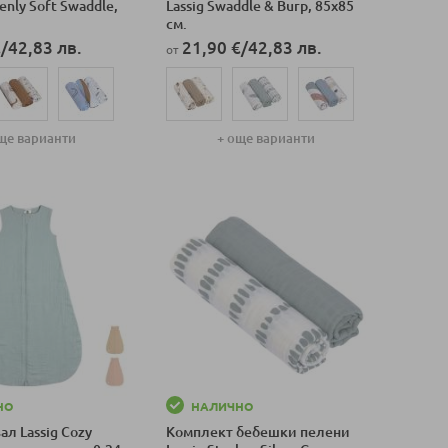
enly Soft Swaddle,
Lassig Swaddle & Burp, 85х85
см.
€
/
42,83 лв.
21,90 €
/
42,83 лв.
от
ще варианти
+ още варианти
оличка
Добави в количка
НО
НАЛИЧНО
ал Lassig Cozy
Комплект бебешки пелени