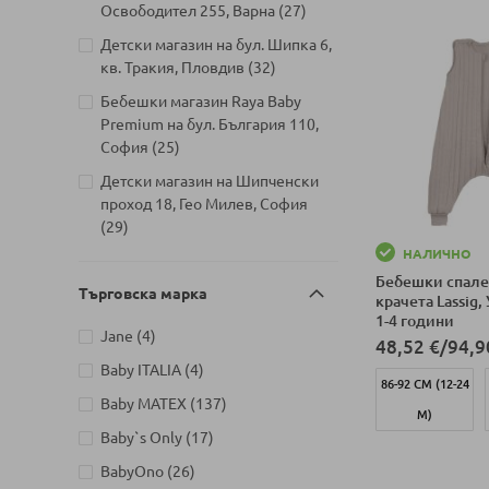
артикули
Освободител 255, Варна
27
Детски магазин на бул. Шипка 6,
артикули
кв. Тракия, Пловдив
32
Бебешки магазин Raya Baby
Premium на бул. България 110,
артикули
София
25
Детски магазин на Шипченски
проход 18, Гео Милев, София
артикули
29
НАЛИЧНО
Детски магазин на бул. Черни
Бебешки спале
артикули
връх 26, София
27
Търговска марка
крачета Lassig,
Детски магазин на ул.
1-4 години
артикули
Jane
4
Йерусалим, бл. 47В, жк. Младост
48,52 €
/
94,9
артикули
1
20
артикули
Baby ITALIA
4
86-92 СМ (12-24
Детски магазин на ул.
артикули
Baby MATEX
137
М)
Митрополит Андрей №31,
артикули
Baby`s Only
17
артикули
Търговище
21
артикули
BabyOno
26
Добави в колич