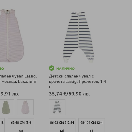
НО
НАЛИЧНО
ален чувал Lassig,
Детски спален чувал с
8 месеца, Евкалипт
крачета Lassig, Пролетен, 1-4
г.
59,91 лв.
35,74 €
/
69,90 лв.
-18
62-68 СМ (3-6
86-92 СМ (12-24
98-104 СМ (2-4
М)
М)
Г)