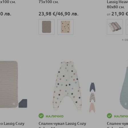
5х100 см.
75х100 см.
Lassig Heav
80х80 см.
0 лв.
23,98 €
/
46,90 лв.
21,90 
от
ка
+ о
Добави в количка
Добави в к
НАЛИЧНО
НАЛИЧ
 Lassig Cozy
Спален чувал Lassig Cozy
Спален чув