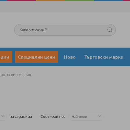
Търсене
оции
Специални цени
Ново
Търговски марки
тил за детска стая
на страница
Сортирай по
5