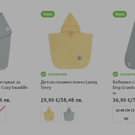
Ново
Ново
НАЛИЧНО
НАЛИЧ
н чувал за
Детско плажно пончо Lassig
Бебешки сп
g Cozy Swaddle
Terry
Dog Granit
м.
4 лв.
29,90 €
/
58,48 лв.
36,90 €
/
62-68 СМ (3
М)
ка
Добави в количка
Добави в к