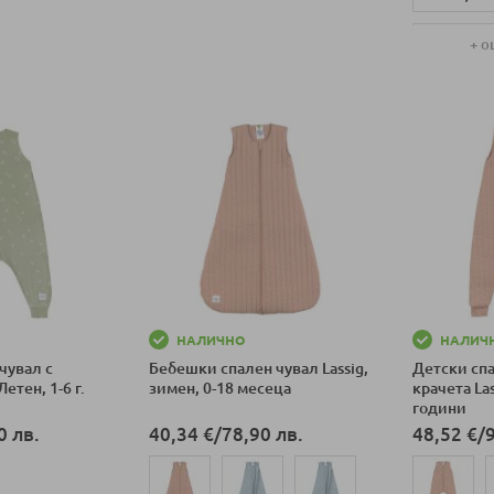
74-80 СМ (7-
+ о
М)
Добави в к
НАЛИЧНО
НАЛИЧ
чувал с
Бебешки спален чувал Lassig,
Детски спа
Летен, 1-6 г.
зимен, 0-18 месеца
крачета Las
години
0 лв.
40,34 €
/
78,90 лв.
48,52 €
/