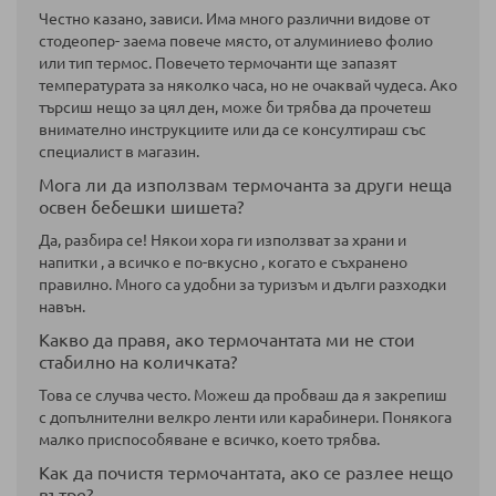
Честно казано, зависи. Има много различни видове от
стодеопер- заема повече място, от алуминиево фолио
или тип термос. Повечето термочанти ще запазят
температурата за няколко часа, но не очаквай чудеса. Ако
търсиш нещо за цял ден, може би трябва да прочетеш
внимателно инструкциите или да се консултираш със
специалист в магазин.
Мога ли да използвам термочанта за други неща
освен бебешки шишета?
Да, разбира се! Някои хора ги използват за храни и
напитки , а всичко е по-вкусно , когато е съхранено
правилно. Много са удобни за туризъм и дълги разходки
навън.
Какво да правя, ако термочантата ми не стои
стабилно на количката?
Това се случва често. Можеш да пробваш да я закрепиш
с допълнителни велкро ленти или карабинери. Понякога
малко приспособяване е всичко, което трябва.
Как да почистя термочантата, ако се разлее нещо
вътре?