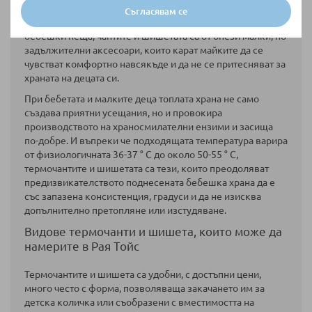
Съгласявам се
Макар и да влизат по-рядко в графата на най-търсените
бебешки неща, чантите и шишетата са от онези малки, но
задължителни аксесоари, които карат майките да се
чувстват комфортно навсякъде и да не се притесняват за
храната на децата си.
При бебетата и малките деца топлата храна не само
създава приятни усещания, но и провокира
производството на храносмилателни ензими и засища
по-добре. И въпреки че подходящата температура варира
от физиологичната 36-37
° C
до около 50-55
° C,
термочантите и шишетата са тези, които преодоляват
п
редизвикателството поднесената бебешка храна да е
със запазена консистенция, градуси и да не изисква
допълнително претопляне или изстудяване.
Видове термочанти и шишета, които може да
намерите в Рая Тойс
Термочантите и шишета са удобни, с достъпни цени,
много често с форма, позволяваща закачането им за
детска количка или съобразени с вместимостта на