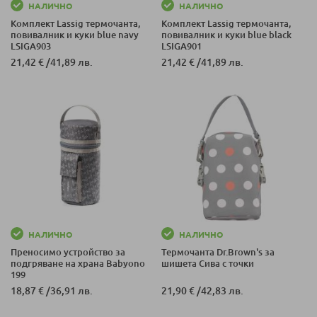
НАЛИЧНО
НАЛИЧНО
Комплект Lassig термочанта,
Комплект Lassig термочанта,
повивалник и куки blue navy
повивалник и куки blue black
LSIGA903
LSIGA901
21,42 €
/
41,89 лв.
21,42 €
/
41,89 лв.
НАЛИЧНО
НАЛИЧНО
Преносимо устройство за
Термочанта Dr.Brown's за
подгряване на храна Babyono
шишета Сива с точки
199
18,87 €
/
36,91 лв.
21,90 €
/
42,83 лв.