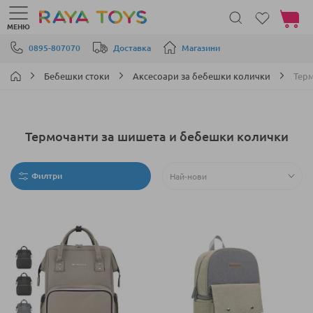
Моята 
МЕНЮ
Прескачане към съдържанието
0895-807070
Доставка
Магазини
Бебешки стоки
Аксесоари за бебешки колички
Тер
Термочанти за шишета и бебешки колички
Филтри