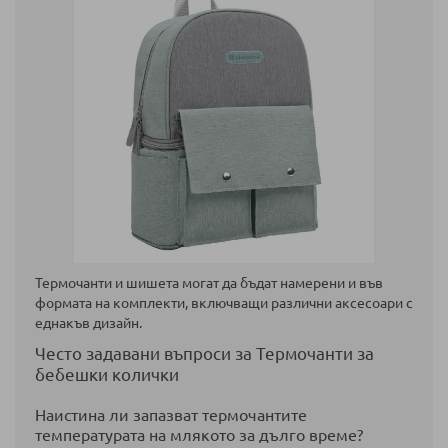
Термочанти и шишета могат да бъдат намерени и във
формата на комплекти, включващи различни аксесоари с
еднакъв дизайн.
Често задавани въпроси за Термочанти за
бебешки колички
Наистина ли запазват термочантите
температурата на млякото за дълго време?