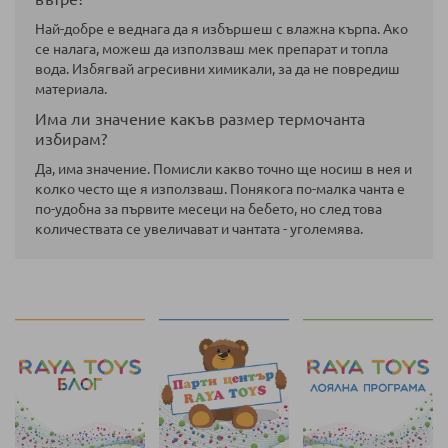
Най-добре е веднага да я избършеш с влажна кърпа. Ако
се налага, можеш да използваш мек препарат и топла
вода. Избягвай агресивни химикали, за да не повредиш
материала.
Има ли значение какъв размер термочанта
избирам?
Да, има значение. Помисли какво точно ще носиш в нея и
колко често ще я използваш. Понякога по-малка чанта е
по-удобна за първите месеци на бебето, но след това
количествата се увеличават и чантата - уголемява.