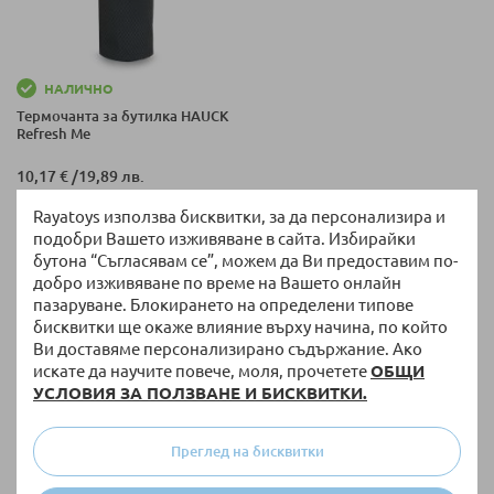
НАЛИЧНО
Термочанта за бутилка HAUCK
Refresh Me
10,17 €
/
19,89 лв.
Rayatoys използва бисквитки, за да персонализира и
подобри Вашето изживяване в сайта. Избирайки
на страница
Покажи по
бутона “Съгласявам се”, можем да Ви предоставим по-
добро изживяване по време на Вашето онлайн
пазаруване. Блокирането на определени типове
У дома за съхранение, за разходка навън или за излет в
бисквитки ще окаже влияние върху начина, по който
планината с бебето, термочантите са от полза винаги.
Ви доставяме персонализирано съдържание. Ако
Представляват изделия и стоки, чиято основна задача е
искате да научите повече, моля, прочетете
ОБЩИ
да поддържат в определени граници температурата на
УСЛОВИЯ ЗА ПОЛЗВАНЕ И БИСКВИТКИ.
различни храни и напитки.
Преглед на бисквитки
Какво трябва да знаем за термочантите и
шишетата?