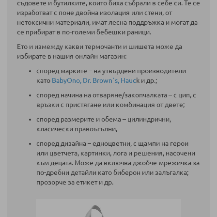
съдовете и бутилките, които биха събрали в себе си. Те се
изработват с поне двойна изолация или стени, от
нетоксични материали, имат лесна поддръжка и могат да
се прибират в по-големи бебешки раници.
Ето и измежду какви термочанти и шишета може да
избирате в нашия онлайн магазин:
според марките – на утвърдени производители
като
BabyOno,
Dr. Brown`s,
Hauc
k и др.;
според начина на отваряне/закопчалката – с цип, с
връзки с пристягане или комбинация от двете;
според размерите и обема – цилиндрични,
класически правоъгълни,
според дизайна – едноцветни, с щампи на герои
или цветчета, картинки, лога и решения, насочени
към децата. Може да включва джобче-мрежичка за
по-дребни детайли като биберон или залъгалка;
прозорче за етикет и др.