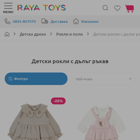
Моята 
МЕНЮ
Прескачане към съдържанието
0895-807070
Доставка
Магазини
Детски дрехи
Рокли и поли
Детски рокли с дълъг р
Детски рокли с дълъг ръкав
Филтри
-20%