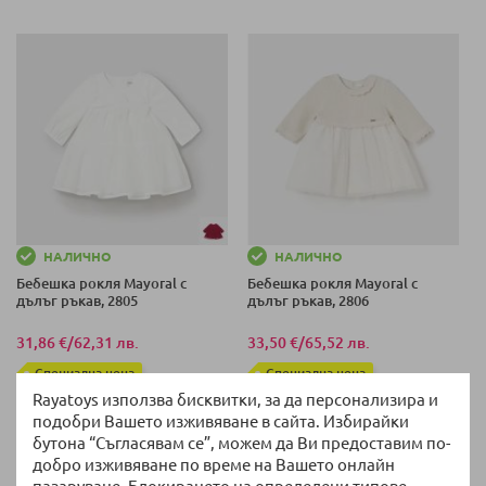
60 СМ (1-2 М)
НАЛИЧНО
НАЛИЧНО
Бебешка рокля Mayoral с
Бебешка рокля Mayoral с
дълъг ръкав, 2805
дълъг ръкав, 2806
31,86 €
/
62,31 лв.
33,50 €
/
65,52 лв.
Специална цена
Специална цена
Rayatoys използва бисквитки, за да персонализира и
75 СМ (6-9 М)
подобри Вашето изживяване в сайта. Избирайки
бутона “Съгласявам се”, можем да Ви предоставим по-
86 СМ (18-24 М)
добро изживяване по време на Вашето онлайн
75 СМ (6-9 М)