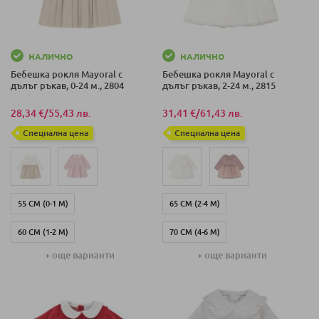
75 СМ (6-9 М)
НАЛИЧНО
НАЛИЧНО
Бебешка рокля Mayoral с
Бебешка рокля Mayoral с
дълъг ръкав, 0-24 м., 2804
дълъг ръкав, 2-24 м., 2815
28,34 €
/
55,43 лв.
31,41 €
/
61,43 лв.
Специална цена
Специална цена
55 СМ (0-1 М)
65 СМ (2-4 М)
60 СМ (1-2 М)
70 СМ (4-6 М)
+ още варианти
+ още варианти
65 СМ (2-4 М)
75 СМ (6-9 М)
70 СМ (4-6 М)
80 СМ (12-18 М)
75 СМ (6-9 М)
86 СМ (18-24 М)