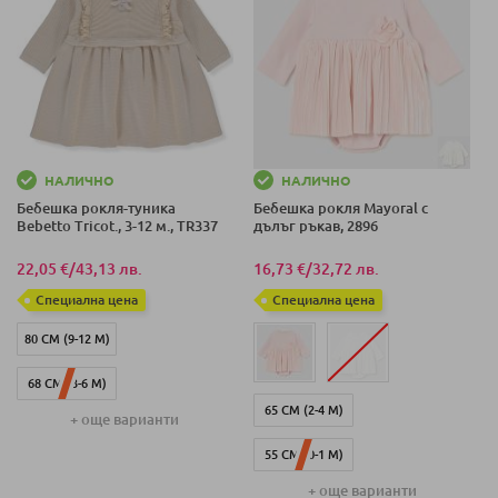
98 СМ (24-36 М)
98 СМ (24-36 М)
НАЛИЧНО
НАЛИЧНО
Бебешка рокля-туника
Бебешка рокля Mayoral с
Bebetto Tricot., 3-12 м., TR337
дълъг ръкав, 2896
22,05 €
/
43,13 лв.
16,73 €
/
32,72 лв.
Специална цена
Специална цена
80 СМ (9-12 М)
68 СМ (3-6 М)
65 СМ (2-4 М)
+ още варианти
74 СМ (6-9 М)
55 СМ (0-1 М)
+ още варианти