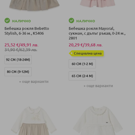
НАЛИЧНО
НАЛИЧНО
Бебешка рокля Bebetto
Бебешка рокля Mayoral,
Stylish, 6-36 м., K5406
сукман, с дълъг ръкав, 0-24 м.,
2801
25,52 €
/
49,91 лв.
20,29 €
/
39,68 лв.
31,90 €
/
62,39 лв.
Специална цена
92 СМ (18-24М)
60 СМ (1-2 М)
80 СМ (9-12М)
65 СМ (2-4 М)
+ още варианти
74 СМ (6-9М)
+ още варианти
70 СМ (4-6 М)
86 СМ (12-18 М)
80 СМ (12-18 М)
98 СМ (3 Г)
86 СМ (18-24 М)
55 СМ (0-1 М)