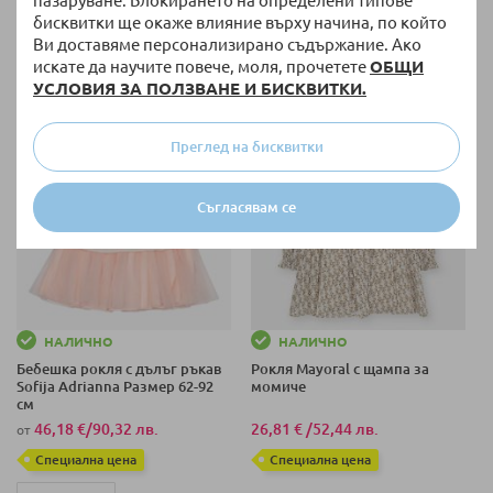
пазаруване. Блокирането на определени типове
+ още варианти
80 СМ (12-18 М)
бисквитки ще окаже влияние върху начина, по който
80 СМ (12-18 М)
Ви доставяме персонализирано съдържание. Ако
искате да научите повече, моля, прочетете
ОБЩИ
+ още варианти
86 СМ (18-24 М)
УСЛОВИЯ ЗА ПОЛЗВАНЕ И БИСКВИТКИ.
Преглед на бисквитки
Съгласявам се
НАЛИЧНО
НАЛИЧНО
Бебешка рокля с дълъг ръкав
Рокля Mayoral с щампа за
Sofija Adrianna Размер 62-92
момиче
см
46,18 €
/
90,32 лв.
26,81 €
/
52,44 лв.
от
Специална цена
Специална цена