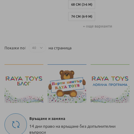
68 СМ (3-6 М)
74 СМ (6-9 М)
+ още варианти
86 СМ (12-18 М)
80 СМ (9-12 М)
на страница
Покажи по
Връщане и замяна
14 дни право на връщане без допълнителни
въпроси