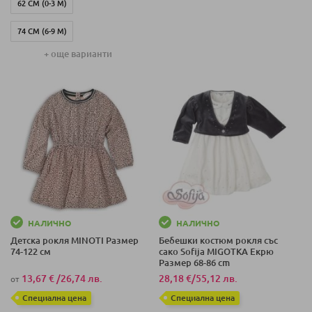
62 СМ (0-3 М)
74 СМ (6-9 М)
+ още варианти
86 СМ (12-18 М)
92 СМ (18-24 М)
80 СМ (9-12 М)
НАЛИЧНО
НАЛИЧНО
Детска рокля MINOTI Размер
Бебешки костюм рокля със
74-122 см
сако Sofija MIGOTKA Екрю
Размер 68-86 cm
13,67 €
/
26,74 лв.
28,18 €
/
55,12 лв.
от
Специална цена
Специална цена