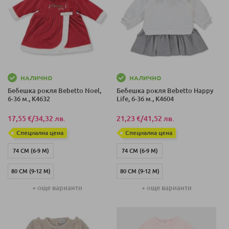
80 СМ (12-18 М)
86 СМ (18-24 М)
НАЛИЧНО
НАЛИЧНО
Бебешка рокля Bebetto Noel,
Бебешка рокля Bebetto Happy
6-36 м., K4632
Life, 6-36 м., K4604
17,55 €
/
34,32 лв.
21,23 €
/
41,52 лв.
Специална цена
Специална цена
74 СМ (6-9 М)
74 СМ (6-9 М)
80 СМ (9-12 М)
80 СМ (9-12 М)
+ още варианти
+ още варианти
86 СМ (12-18 М)
86 СМ (12-18 М)
92 СМ (18-24 М)
92 СМ (18-24 М)