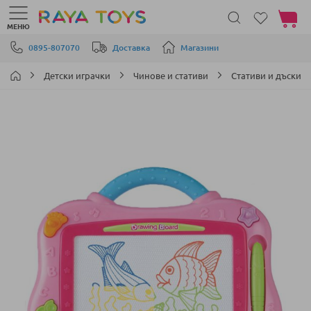
Моята 
МЕНЮ
Прескачане към съдържанието
0895-807070
Доставка
Магазини
Детски играчки
Чинове и стативи
Стативи и дъски
Преминете
към
края
на
галерията
на
изображенията