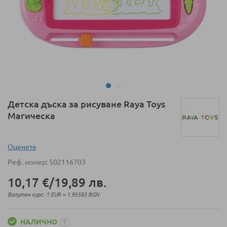
Преминете
Детска дъска за рисуване Raya Toys
към
Магическа
началото
на
галерия
Оценeте
със
Реф. номер
502116703
снимки
10,17 €
/
19,89 лв.
Валутен курс: 1 EUR = 1.95583 BGN
НАЛИЧНО