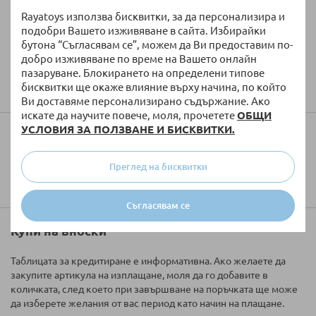
Rayatoys използва бисквитки, за да персонализира и
подобри Вашето изживяване в сайта. Избирайки
бутона “Съгласявам се”, можем да Ви предоставим по-
добро изживяване по време на Вашето онлайн
пазаруване. Блокирането на определени типове
Изпратете
бисквитки ще окаже влияние върху начина, по който
Ви доставяме персонализирано съдържание. Ако
искате да научите повече, моля, прочетете
ОБЩИ
УСЛОВИЯ ЗА ПОЛЗВАНЕ И БИСКВИТКИ.
Колко ще струва доставката?
Преглед на бисквитки
Съгласявам се
Купи на вноски
Таблицата за кредитиране е информативна. Ако желаете да
закупите артикула на изплащане, моля да го добавите в
количката, след което при завършване на поръчката ще може
да изберете желания от вас период като начин на плащане.