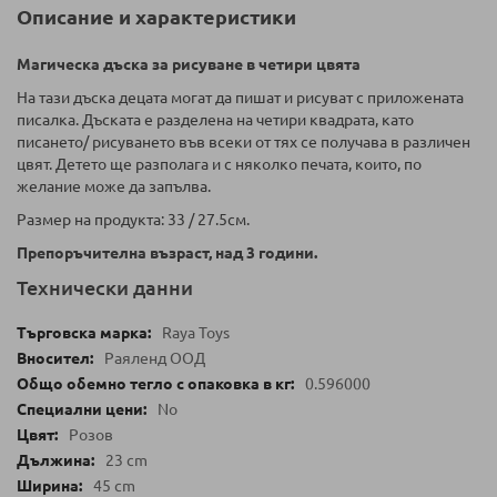
Описание и характеристики
Магическа дъска за рисуване в четири цвята
На тази дъска децата могат да пишат и рисуват с приложената
писалка. Дъската е разделена на четири квадрата, като
писането/ рисуването във всеки от тях се получава в различен
цвят. Детето ще разполага и с няколко печата, които, по
желание може да запълва.
Размер на продукта: 33 / 27.5см.
Препоръчителна възраст, над 3 години.
Технически данни
Raya Toys
Раяленд ООД
0.596000
No
Розов
23 cm
45 cm