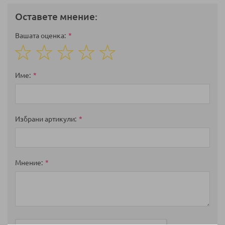
Оставете мнение:
Вашата оценка
1
2
3
4
5
star
stars
stars
stars
stars
Име
Избрани артикули
Мнение