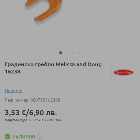
Преминете
Градинско гребло Melissa and Doug
към
16238
началото
на
галерия
Оценeте
със
Реф. номер
000772162388
снимки
3,53 €
/
6,90 лв.
Валутен курс: 1 EUR = 1.95583 BGN
НАЛИЧНО