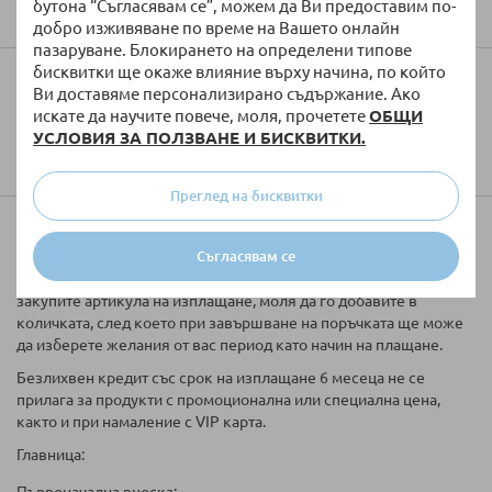
бутона “Съгласявам се”, можем да Ви предоставим по-
добро изживяване по време на Вашето онлайн
пазаруване. Блокирането на определени типове
бисквитки ще окаже влияние върху начина, по който
Колко ще струва доставката?
Ви доставяме персонализирано съдържание. Ако
искате да научите повече, моля, прочетете
ОБЩИ
УСЛОВИЯ ЗА ПОЛЗВАНЕ И БИСКВИТКИ.
Преглед на бисквитки
Купи на вноски
Съгласявам се
Таблицата за кредитиране е информативна. Ако желаете да
закупите артикула на изплащане, моля да го добавите в
количката, след което при завършване на поръчката ще може
да изберете желания от вас период като начин на плащане.
Безлихвен кредит със срок на изплащане 6 месеца не се
прилага за продукти с промоционална или специална цена,
както и при намаление с VIP карта.
Главница: