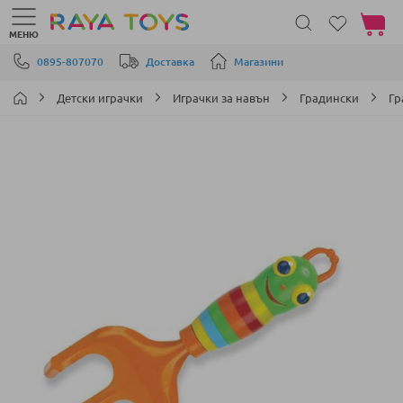
Моята 
МЕНЮ
Прескачане към съдържанието
0895-807070
Доставка
Магазини
Детски играчки
Играчки за навън
Градински
Гр
Преминете
към
края
на
галерията
на
изображенията