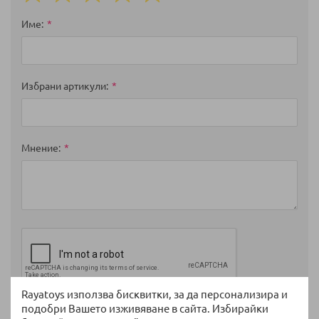
1
2
3
4
5
star
stars
stars
stars
stars
Име
Избрани артикули
Мнение
Rayatoys използва бисквитки, за да персонализира и
подобри Вашето изживяване в сайта. Избирайки
Изпратете