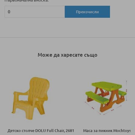
Първоначална вноска:
Преизчисли
Може да харесате също
Детско столче DOLU Full Chair, 2681
Маса за пикник Mochtoys 1