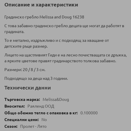
Описание и характеристики
Градинско гребло Melissa and Doug 16238
С това забавно градинско гребло децата ще могат да работят в
градината.
То е метално, издръжливо и с подходящ за хващане от
детските ръце размер.
Лицето на щастливият Гиди е на лесно почистващата се дръжка,
а ярките цветове правят градинарството толкова забавно.
Размери:
20 / 8 / 3 см.
Подходящо за деца над 3 години.
Технически данни
Melissa&Doug
Раяленд ООД
0.100000
No
Пролет - Лято