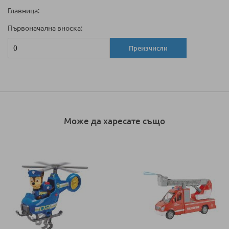
Главница:
Първоначална вноска:
Преизчисли
Може да харесате също