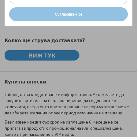
Изпратете
Съгласявам се
Колко ще струва доставката?
Купи на вноски
Таблицата за кредитиране е информативна. Ако желаете да
закупите артикула на изплащане, моля да го добавите в
количката, след което при завършване на поръчката ще може
да изберете желания от вас период като начин на плащане.
Безлихвен кредит със срок на изплащане 6 месеца не се
прилага за продукти с промоционална или специална цена,
както и при намаление с VIP карта.