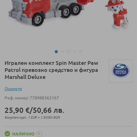
Преминете
Игрален комплект Spin Master Paw
към
Patrol превозно средство и фигура
началото
Marshall Deluxe
на
галерия
Оценeте
със
Реф. номер
778988362167
снимки
25,90 €
/
50,66 лв.
Валутен курс: 1 EUR = 1.95583 BGN
НАЛИЧНО