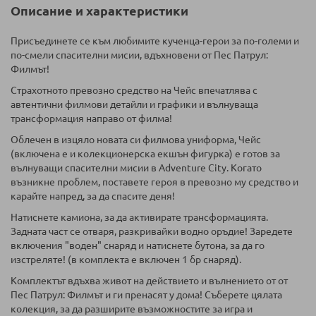
Описание и характеристики
Присъединете се към любимите кученца-герои за по-големи и
по-смели спасителни мисии, вдъхновени от Пес Патрул:
Филмът!
Страхотното превозно средство на Чейс впечатлява с
автентични филмови детайли и графики и вълнуваща
трансформация направо от филма!
Облечен в изцяло новата си филмова униформа, Чейс
(включена е и колекционерска екшън фигурка) е готов за
вълнуващи спасителни мисии в Adventure City. Когато
възникне проблем, поставете героя в превозно му средство и
карайте напред, за да спасите деня!
Натиснете камиона, за да активирате трансформацията.
Задната част се отваря, разкривайки водно оръдие! Заредете
включения "воден" снаряд и натиснете бутона, за да го
изстреляте! (в комплекта е включен 1 бр снаряд).
Комплектът вдъхва живот на действието и вълнението от от
Пес Патрул: Филмът и ги пренасят у дома! Съберете цялата
колекция, за да разширите възможностите за игра и