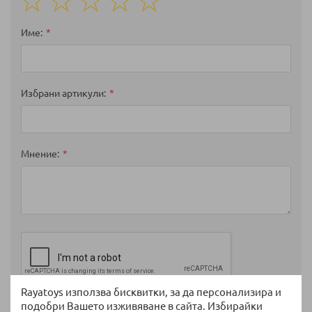
1
2
3
4
5
star
stars
stars
stars
stars
Име
Избрани артикули
Мнение
Rayatoys използва бисквитки, за да персонализира и
подобри Вашето изживяване в сайта. Избирайки