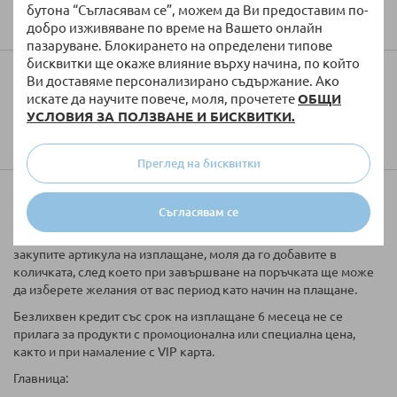
Изпратете
бутона “Съгласявам се”, можем да Ви предоставим по-
добро изживяване по време на Вашето онлайн
пазаруване. Блокирането на определени типове
бисквитки ще окаже влияние върху начина, по който
Колко ще струва доставката?
Ви доставяме персонализирано съдържание. Ако
искате да научите повече, моля, прочетете
ОБЩИ
УСЛОВИЯ ЗА ПОЛЗВАНЕ И БИСКВИТКИ.
Преглед на бисквитки
Купи на вноски
Съгласявам се
Таблицата за кредитиране е информативна. Ако желаете да
закупите артикула на изплащане, моля да го добавите в
количката, след което при завършване на поръчката ще може
да изберете желания от вас период като начин на плащане.
Безлихвен кредит със срок на изплащане 6 месеца не се
прилага за продукти с промоционална или специална цена,
както и при намаление с VIP карта.
Главница: