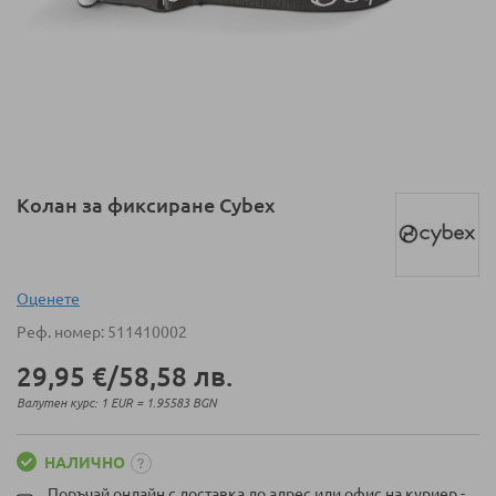
Преминете
Колан за фиксиране Cybex
към
началото
на
галерия
Оценeте
със
Реф. номер
511410002
снимки
29,95 €
/
58,58 лв.
Валутен курс: 1 EUR = 1.95583 BGN
НАЛИЧНО
Поръчай онлайн с доставка до адрес или офис на куриер -