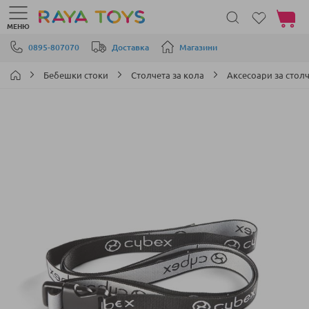
Моята 
МЕНЮ
Прескачане към съдържанието
0895-807070
Доставка
Магазини
Бебешки стоки
Столчета за кола
Аксесоари за стол
Преминете
към
края
на
галерията
на
изображенията