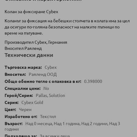
Колан за фиксиране Cybex
Коланът за фиксация на бебешки столчета в колата има за цел
да осигури по-голяма безопасност на малките пътници по
време на пътуване.
Производител Cybex, Германия
Вносител Раяленд
Технически данни
Cybex
Раяленд ООД
0.398000
No
Pallas, Solution
Cybex Gold
Черен
Текстил
Над 0 месеца, Над 1 година, Над 2 години, Над 3
години
За всички деца