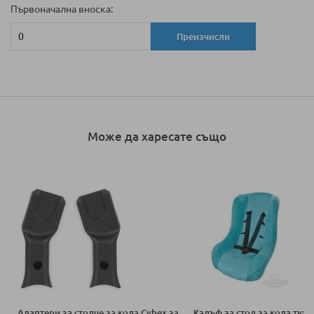
Първоначална вноска:
Преизчисли
Може да харесате също
Адаптери за столче за кола Cybex за
Калъф за стол за кола тюр