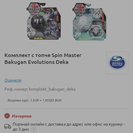
Преминете
Комплект с топче Spin Master
към
Bakugan Evolutions Deka
началото
на
галерия
Оценeте
със
Реф. номер
komplekt_bakugan_deka
снимки
Валутен курс: 1 EUR = 1.95583 BGN
Изчерпан
Поръчай онлайн с доставка до адрес или офис на куриер -
до 3 дни