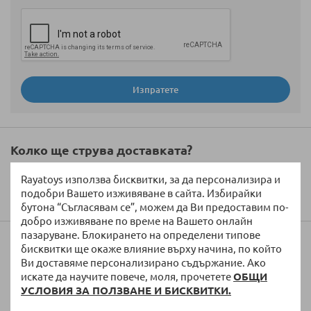
Изпратете
Колко ще струва доставката?
Rayatoys използва бисквитки, за да персонализира и
подобри Вашето изживяване в сайта. Избирайки
бутона “Съгласявам се”, можем да Ви предоставим по-
добро изживяване по време на Вашето онлайн
пазаруване. Блокирането на определени типове
Купи на вноски
бисквитки ще окаже влияние върху начина, по който
Ви доставяме персонализирано съдържание. Ако
Таблицата за кредитиране е информативна. Ако желаете да
искате да научите повече, моля, прочетете
ОБЩИ
закупите артикула на изплащане, моля да го добавите в
УСЛОВИЯ ЗА ПОЛЗВАНЕ И БИСКВИТКИ.
количката, след което при завършване на поръчката ще може