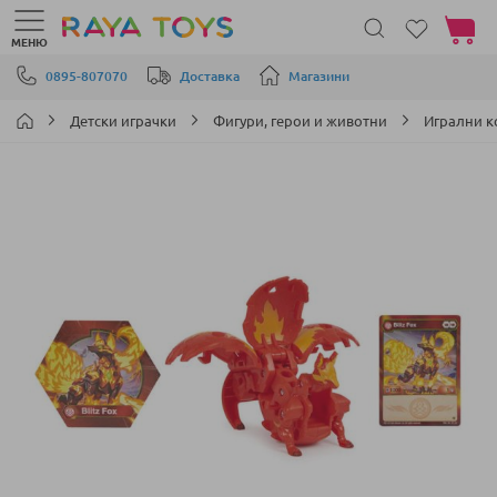
Моята 
МЕНЮ
Прескачане към съдържанието
0895-807070
Доставка
Магазини
Детски играчки
Фигури, герои и животни
Игрални 
Преминете
към
края
на
галерията
на
изображенията