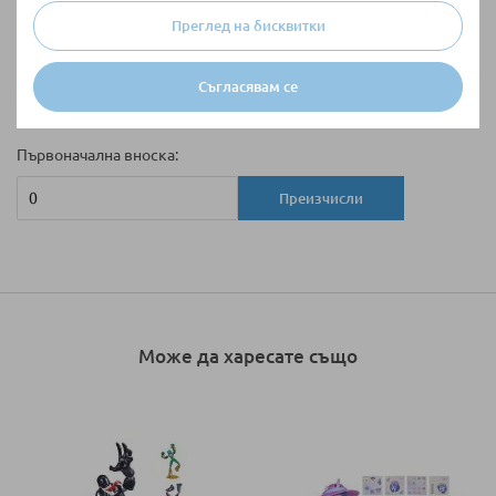
да изберете желания от вас период като начин на плащане.
Преглед на бисквитки
Безлихвен кредит със срок на изплащане 6 месеца не се
прилага за продукти с промоционална или специална цена,
както и при намаление с VIP карта.
Съгласявам се
Главница:
Първоначална вноска:
Преизчисли
Може да харесате също