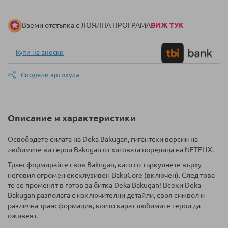
Вземи отстъпка с ЛОЯЛНА ПРОГРАМА
ВИЖ ТУК
Купи на вноски
Сподели артикула
Описание и характеристики
Освободете силата на Deka Bakugan, гигантски версии на
любимите ви герои Bakugan от хитовата поредица на NETFLIX.
Трансформирайте своя Bakugan, като го търкулнете върху
неговия огромен ексклузивен BakuCore (включен). След това
те се променят в готов за битка Deka Bakugan! Всеки Deka
Bakugan разполага с изключителни детайли, своя символ и
различна трансформация, които карат любимите герои да
оживеят.