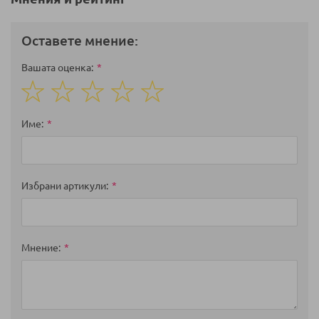
Оставете мнение:
Вашата оценка
1
2
3
4
5
star
stars
stars
stars
stars
Име
Избрани артикули
Мнение