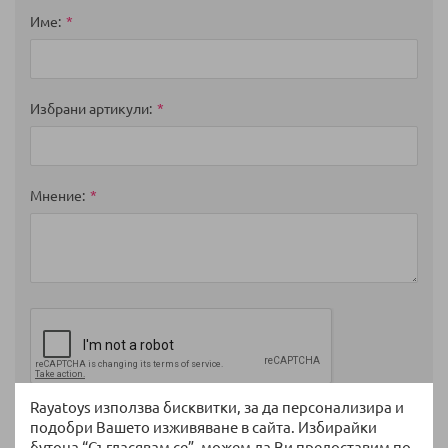
1
2
3
4
5
star
stars
stars
stars
stars
Име
Избрани артикули
Мнение
Rayatoys използва бисквитки, за да персонализира и
Изпратете
подобри Вашето изживяване в сайта. Избирайки
бутона “Съгласявам се”, можем да Ви предоставим по-