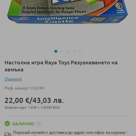
Преминете
Настолна игра Raya Toys Разузнаването на
към
замъка
началото
Оценeте
на
галерия
Реф. номер
112244
със
снимки
22,00 €
/
43,03 лв.
Валутен курс: 1 EUR = 1.95583 BGN
НАЛИЧНО
Поръчай онлайн с доставка до адрес или офис на куриер -