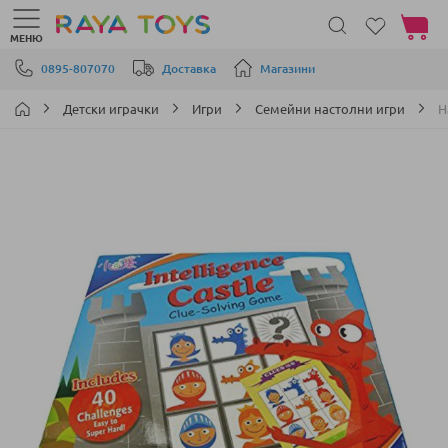
Моята 
МЕНЮ
Прескачане към съдържанието
0895-807070
Доставка
Магазини
Детски играчки
Игри
Семейни настолни игри
Н
Преминете
към
края
на
галерията
на
изображенията