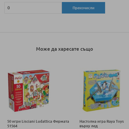
Преизчисли
Може да харесате също
50 игри Lisciani Ludattica Фермата
Настолна игра Raya Toys П
51564
върху лед