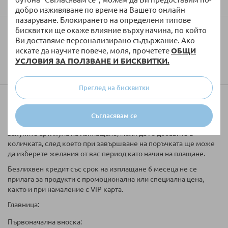
добро изживяване по време на Вашето онлайн
пазаруване. Блокирането на определени типове
бисквитки ще окаже влияние върху начина, по който
Колко ще струва доставката?
Ви доставяме персонализирано съдържание. Ако
искате да научите повече, моля, прочетете
ОБЩИ
УСЛОВИЯ ЗА ПОЛЗВАНЕ И БИСКВИТКИ.
Преглед на бисквитки
Купи на вноски
Съгласявам се
Таблицата за кредитиране е информативна. Ако желаете да
закупите артикула на изплащане, моля да го добавите в
количката, след което при завършване на поръчката ще може
да изберете желания от вас период като начин на плащане.
Безлихвен кредит със срок на изплащане 6 месеца не се
прилага за продукти с промоционална или специална цена,
както и при намаление с VIP карта.
Главница:
Първоначална вноска: