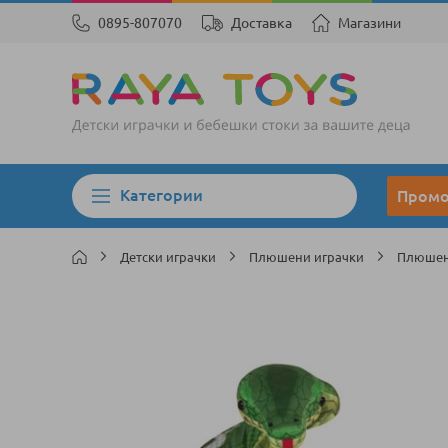
0895-807070
Доставка
Магазини
Категории
Пром
Детски играчки
Плюшени играчки
Плюшен
Преминете
към
края
на
галерията
на