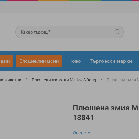
Търсене
оции
Специални цени
Ново
Търговски марки
и животни
Плюшени животни Melissa&Doug
Плюшена змия Me
Плюшена змия Me
18841
Оценeте