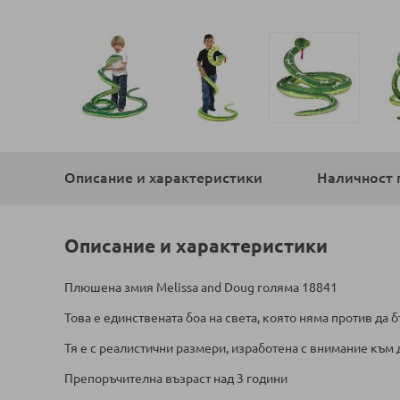
Преминете
към
началото
Описание и характеристики
Наличност 
на
галерия
със
снимки
Описание и характеристики
Плюшена змия Melissa and Doug голяма 18841
Това е единствената боа на света, която няма против да 
Тя е с реалистични размери, изработена с внимание към 
Препоръчителна възраст над 3 години