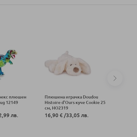
рекс плюшен
Плюшена играчка Doudou
Плюшен 
oug 12149
Histoire d'Ours куче Cookie 25
син 30см
см, HO2319
2,99 лв.
16,90 €
/
33,05 лв.
17,84 €