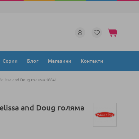
Моята количка
Серии
Блог
Магазини
Контакти
lissa and Doug голяма 18841
lissa and Doug голяма