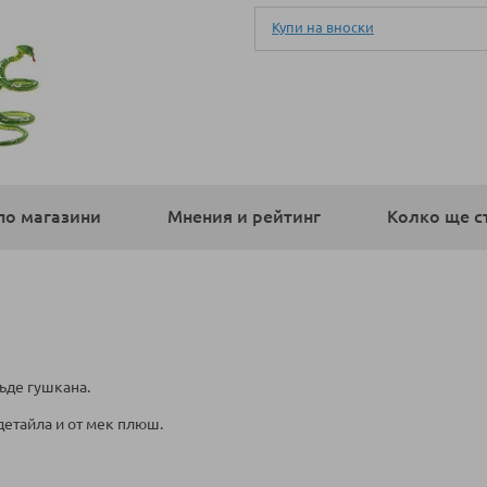
Купи на вноски
по магазини
Мнения и рейтинг
Колко ще с
бъде гушкана.
детайла и от мек плюш.