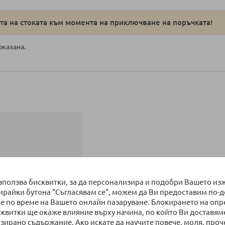
а на стоката към момента на приключване на поръчката!
оказана.
използва бисквитки, за да персонализира и подобри Вашето из
бирайки бутона “Съгласявам се”, можем да Ви предоставим по-
е по време на Вашето онлайн пазаруване. Блокирането на оп
сквитки ще окаже влияние върху начина, по който Ви доставям
зирано съдържание. Ако искате да научите повече, моля, проч