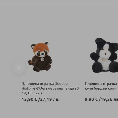
13726 13
Плюшена играчка Doudou
Плюшенa играчка 
Histoire d'Ours червена панда 20
куче бордър коли 
см, HO3273
13,90 €
/
27,19 лв.
9,90 €
/
19,36 лв