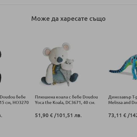
Може да харесате също
Doudou бебе
Плюшена коала с бебе Doudou
Динозавър Т-
15 см, HO3270
Yoca the Koala, DC3671, 40 см.
Melissa and D
.
51,90 €
/
101,51 лв.
73,11 €
/
14