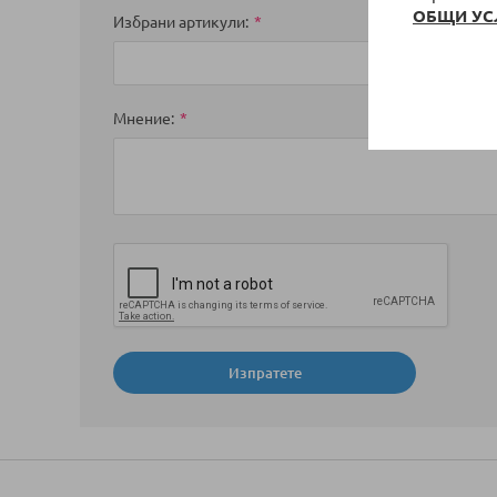
ОБЩИ УС
Избрани артикули
Мнение
Изпратете