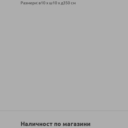
Размери: в10 х ш10 х д350 см
Наличност по магазини