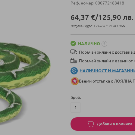
Реф. номер
000772188418
64,37 €
/
125,90 лв.
Валутен курс: 1 EUR = 1.95583 BGN
НАЛИЧНО
Поръчай онлайн с доставка д
Поръчай онлайн и вземи от
НАЛИЧНОСТ И МАГАЗИН
Вземи отстъпка с ЛОЯЛНА
Брой
Добави в количка