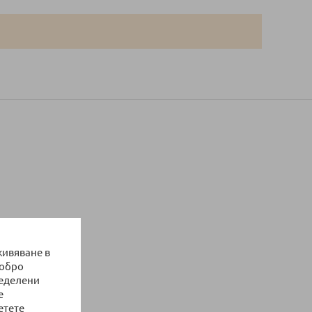
живяване в
добро
ределени
е
етете