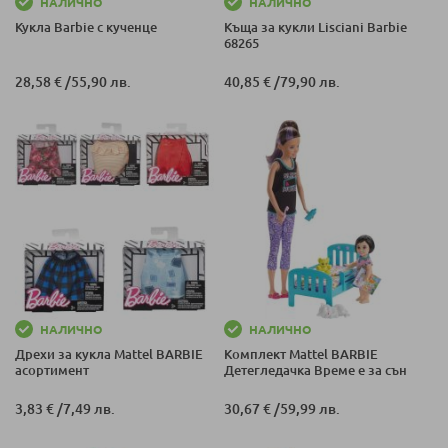
НАЛИЧНО
НАЛИЧНО
Кукла Barbie с кученце
Къща за кукли Lisciani Barbie
68265
28,58 €
/
55,90 лв.
40,85 €
/
79,90 лв.
НАЛИЧНО
НАЛИЧНО
Дрехи за кукла Mattel BARBIE
Комплект Mattel BARBIE
асортимент
Детегледачка Време е за сън
3,83 €
/
7,49 лв.
30,67 €
/
59,99 лв.