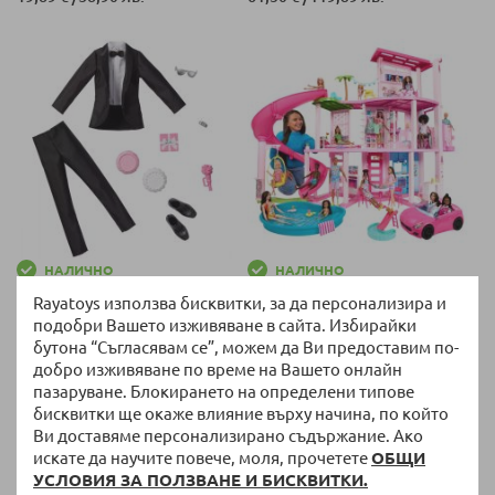
НАЛИЧНО
НАЛИЧНО
Комплект Mattel Barbie
Къща за кукли Mattel Barbie
Rayatoys използва бисквитки, за да персонализира и
Сватбен костюм за Кен и
Dreamhouse, на 3 етажа, 75
подобри Вашето изживяване в сайта. Избирайки
асесоари, GWF11
части, HMX10
бутона “Съгласявам се”, можем да Ви предоставим по-
14,27 €
/
27,91 лв.
316,49 €
/
619,00 лв.
добро изживяване по време на Вашето онлайн
пазаруване. Блокирането на определени типове
бисквитки ще окаже влияние върху начина, по който
Ново
Ви доставяме персонализирано съдържание. Ако
искате да научите повече, моля, прочетете
ОБЩИ
УСЛОВИЯ ЗА ПОЛЗВАНЕ И БИСКВИТКИ.