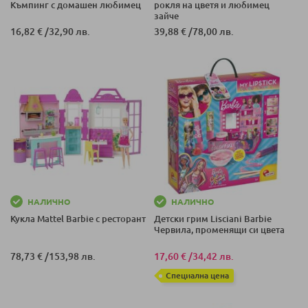
Къмпинг с домашен любимец
рокля на цветя и любимец
зайче
16,82 €
/
32,90 лв.
39,88 €
/
78,00 лв.
НАЛИЧНО
НАЛИЧНО
Кукла Mattel Barbie с ресторант
Детски грим Lisciani Barbie
Червила, променящи си цвета
78,73 €
/
153,98 лв.
17,60 €
/
34,42 лв.
Специална цена