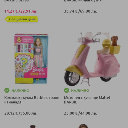
BARBIE 62188
BARBIE Моден бутик
14,27 €
/
27,91 лв.
35,74 €
/
69,90 лв.
Специална цена
НАЛИЧНО
НАЛИЧНО
Комплект кукла Barbie с тоалет
Мотопед с кученце Mattel
изненада
BARBIE
28,12 €
/
55,00 лв.
23,00 €
/
44,98 лв.