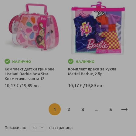
НАЛИЧНО
НАЛИЧНО
Комплект детски гримове
Комплект дрехи за кукла
Lisciani Barbie be a Star
Mattel Barbie, 2 бр.
Козметична чанта 12
10,17 €
/
19,89 лв.
10,17 €
/
19,89 лв.
Страница
В
Страница
Страница
Страница
1
2
3
...
5
момента
на страница
Покажи по
четете