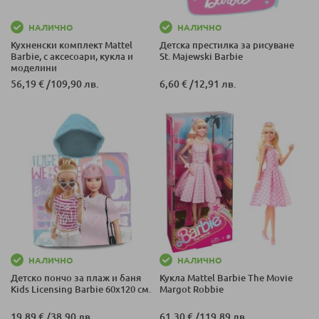
НАЛИЧНО
НАЛИЧНО
Кухненски комплект Mattel
Детска престилка за рисуване
Barbie, с аксесоари, кукла и
St. Majewski Barbie
моделини
56,19 €
/
109,90 лв.
6,60 €
/
12,91 лв.
НАЛИЧНО
НАЛИЧНО
Детско пончо за плаж и баня
Кукла Mattel Barbie The Movie
Kids Licensing Barbie 60x120 см.
Margot Robbie
19,89 €
/
38,90 лв.
61,30 €
/
119,89 лв.