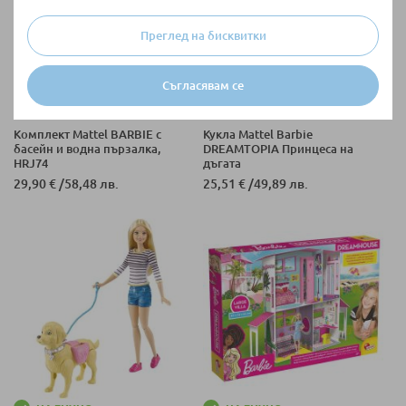
Преглед на бисквитки
Съгласявам се
НАЛИЧНО
НАЛИЧНО
Комплект Mattel BARBIE с
Кукла Mattel Barbie
басейн и водна пързалка,
DREAMTOPIA Принцеса на
HRJ74
дъгата
29,90 €
/
58,48 лв.
25,51 €
/
49,89 лв.