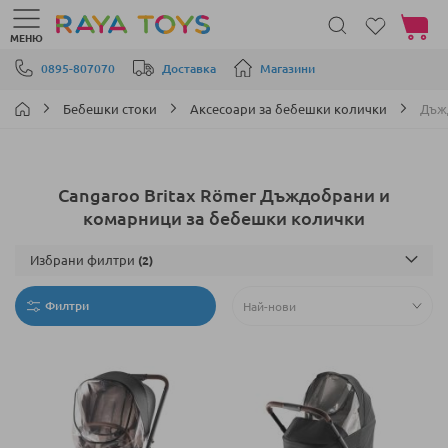
Моята 
МЕНЮ
Прескачане към съдържанието
0895-807070
Доставка
Магазини
Бебешки стоки
Аксесоари за бебешки колички
Дъж
Cangaroo Britax Römer Дъждобрани и
комарници за бебешки колички
Избрани филтри
Филтри