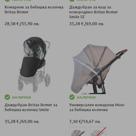
Комарник за бебешка количка
Дъждобран за кош за
Britax Römer
новородено Britax Romer
Smile 5Z
28,58 €
/
55,90 лв.
35,28 €
/
69,00 лв.
НАЛИЧНО
НАЛИЧНО
Дъждобран Britax Romer за
Универсален комарник Moni
бебешка количка Smile
за бебешка количка
35,28 €
/
69,00 лв.
7,50 €
/
14,67 лв.