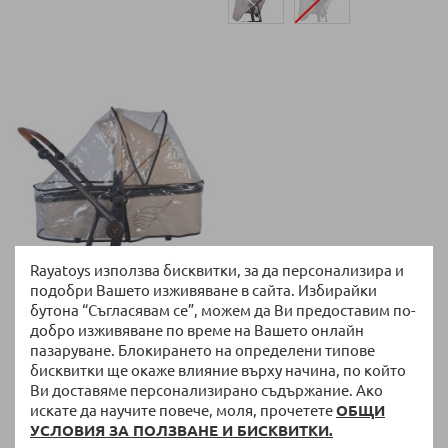
НАЛИЧНО
Rayatoys използва бисквитки, за да персонализира и
Универсален дъждобран
подобри Вашето изживяване в сайта. Избирайки
Cangaroo за зимен кош на
бутона “Съгласявам се”, можем да Ви предоставим по-
бебешка количка
добро изживяване по време на Вашето онлайн
9,00 €
/
17,60 лв.
пазаруване. Блокирането на определени типове
бисквитки ще окаже влияние върху начина, по който
Ви доставяме персонализирано съдържание. Ако
искате да научите повече, моля, прочетете
ОБЩИ
на страница
Покажи по
УСЛОВИЯ ЗА ПОЛЗВАНЕ И БИСКВИТКИ.