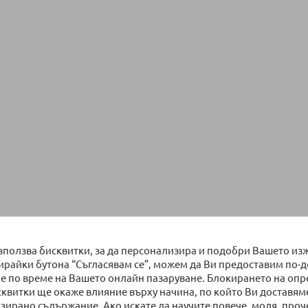
използва бисквитки, за да персонализира и подобри Вашето из
бирайки бутона “Съгласявам се”, можем да Ви предоставим по-
е по време на Вашето онлайн пазаруване. Блокирането на оп
сквитки ще окаже влияние върху начина, по който Ви доставям
зирано съдържание. Ако искате да научите повече, моля, проч