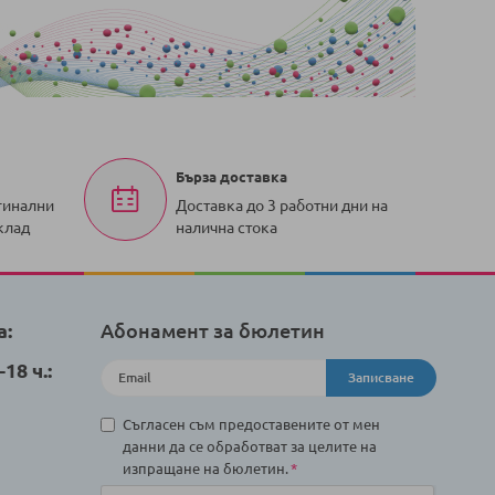
Бърза доставка
гинални
Доставка до 3 работни дни на
клад
налична стока
а:
Абонамент за бюлетин
18 ч.:
Записване
Съгласен съм предоставените от мен
данни да се обработват за целите на
изпращане на бюлетин.