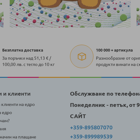
Безплатна доставка
100 000 + артикула
За поръчки над 51,13 € /
Разнообразие от ори
100,00 лв. с тегло до 10 кг
продукти винаги на с
и и клиенти
Обслужване по телефон
Понеделник - петък, от 9-
а клиенти на едро
а едро
САЙТ
ъчам?
+359-895807070
вия
+359-899989539
 начин на плащане