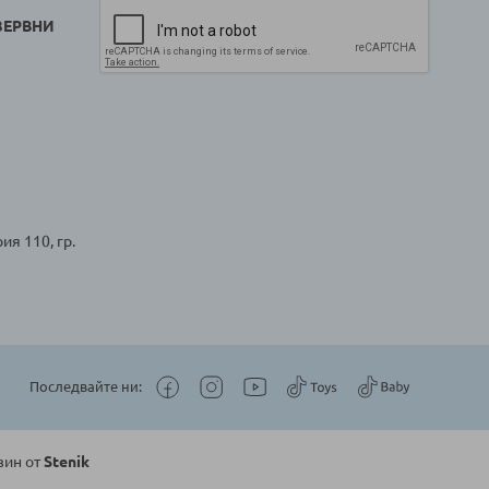
ЗЕРВНИ
ия 110, гр.
Последвайте ни:
зин от
Stenik