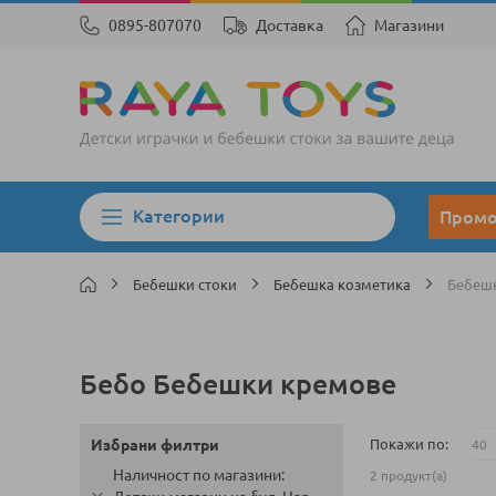
0895-807070
Доставка
Магазини
Категории
Пром
Бебешки стоки
Бебешка козметика
Бебеш
Бебо Бебешки кремове
Покажи по
Избрани филтри
Наличност по магазини
2
продукт(а)