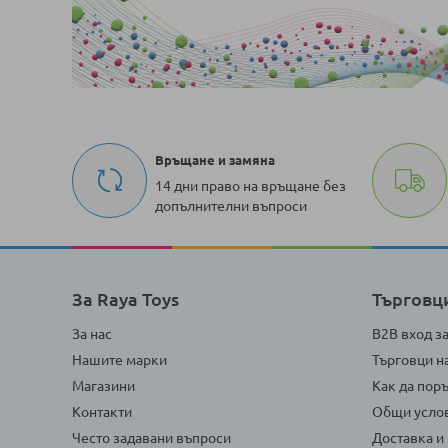
Връщане и замяна
14 дни право на връщане без
допълнителни въпроси
За Raya Toys
Търговц
За нас
B2B вход з
Нашите марки
Търговци н
Магазини
Как да пор
Контакти
Общи усло
Често задавани въпроси
Доставка и