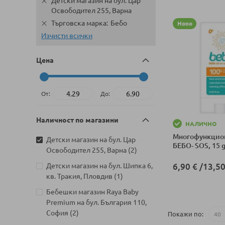
Детски магазин на бул. Цар
Освободител 255, Варна
Търговска марка
Бебо
Ново
Изчисти всички
Цена
От:
До:
Наличност по магазини
НАЛИЧНО
Многофункцион
Детски магазин на бул. Цар
БЕБО- SOS, 15 
артикули
Освободител 255, Варна
2
Детски магазин на бул. Шипка 6,
6,90 €
/
13,50
артикул
кв. Тракия, Пловдив
1
Добави в колич
Бебешки магазин Raya Baby
Premium на бул. България 110,
артикули
София
2
Покажи по