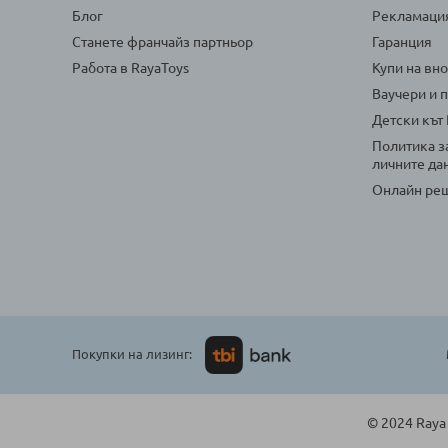
Блог
Рекламаци
Станете франчайз партньор
Гаранция
Работа в RayaToys
Купи на вн
Ваучери и 
Детски кът
Политика з
личните да
Онлайн реш
Покупки на лизинг:
© 2024 Raya