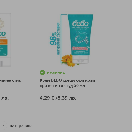
НАЛИЧНО
ален стик
Крем БЕБО срещу суха кожа
g
при вятър и студ 50 мл
 лв.
4,29 €
/
8,39 лв.
ка
Добави в количка
на страница