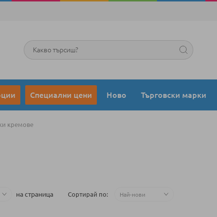
Търсене
оции
Специални цени
Ново
Търговски марки
ки кремове
на страница
Сортирай по