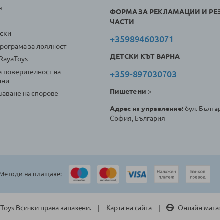
я
ФОРМА ЗА РЕКЛАМАЦИИ И РЕ
ЧАСТИ
оски
+359894603071
програма за лоялност
ДЕТСКИ КЪТ ВАРНА
 RayaToys
а поверителност на
+359-897030703
нни
Пишете ни
>
аване на спорове
Адрес на управление:
бул. Българ
София, България
Методи на плащане:
 Toys Всички права запазени.
Карта на сайта
Онлайн мага