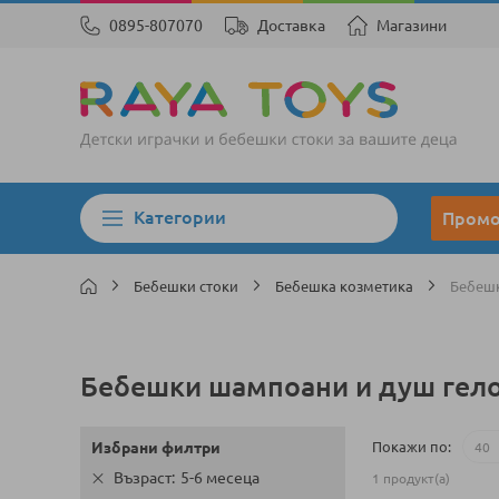
0895-807070
Доставка
Магазини
Категории
Пром
Бебешки стоки
Бебешка козметика
Бебешк
Бебешки шампоани и душ гел
Покажи по
Избрани филтри
Възраст
5-6 месеца
1
продукт(а)