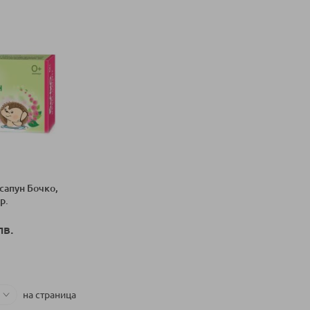
сапун Бочко,
р.
лв.
ка
на страница