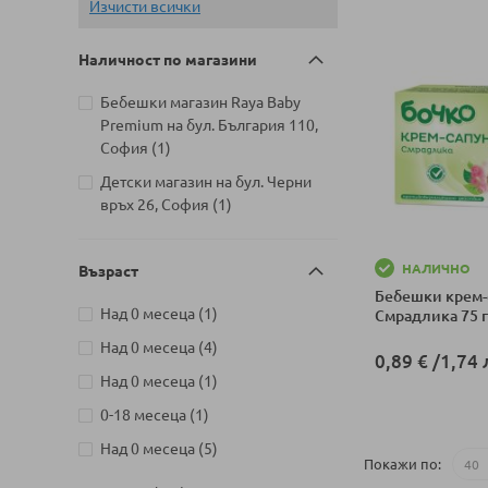
Изчисти всички
Наличност по магазини
Бебешки магазин Raya Baby
Premium на бул. България 110,
артикул
София
1
Детски магазин на бул. Черни
артикул
връх 26, София
1
НАЛИЧНО
Възраст
Бебешки крем-
артикул
Над 0 месеца
1
Смрадлика 75 г
артикули
Над 0 месеца
4
0,89 €
/
1,74 
артикул
Над 0 месеца
1
Добави в колич
артикул
0-18 месеца
1
артикули
Над 0 месеца
5
Покажи по