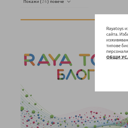
Покажи (
26
) повече
Rayatoys 
сайта. Из
изживяван
типове би
персонали
ОБЩИ УС