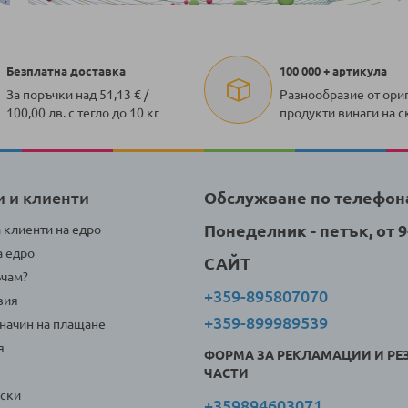
Безплатна доставка
100 000 + артикула
За поръчки над 51,13 € /
Разнообразие от ори
100,00 лв. с тегло до 10 кг
продукти винаги на с
и и клиенти
Обслужване по телефон
Понеделник - петък, от 9-
а клиенти на едро
а едро
САЙТ
ъчам?
+359-895807070
вия
+359-899989539
 начин на плащане
я
ФОРМА ЗА РЕКЛАМАЦИИ И РЕ
ЧАСТИ
оски
+359894603071