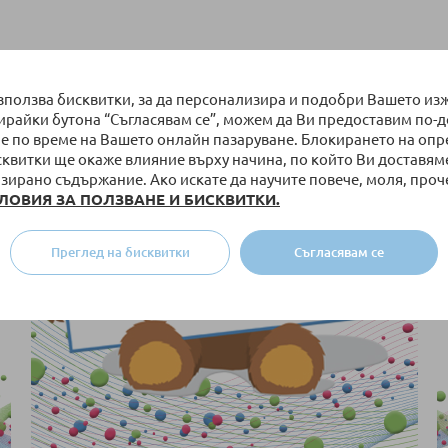
използва бисквитки, за да персонализира и подобри Вашето из
бирайки бутона “Съгласявам се”, можем да Ви предоставим по-
е по време на Вашето онлайн пазаруване. Блокирането на оп
сквитки ще окаже влияние върху начина, по който Ви доставям
зирано съдържание. Ако искате да научите повече, моля, проч
ЛОВИЯ ЗА ПОЛЗВАНЕ И БИСКВИТКИ.
Преглед на бисквитки
Съгласявам се