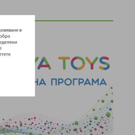
живяване в
добро
ределени
е
етете