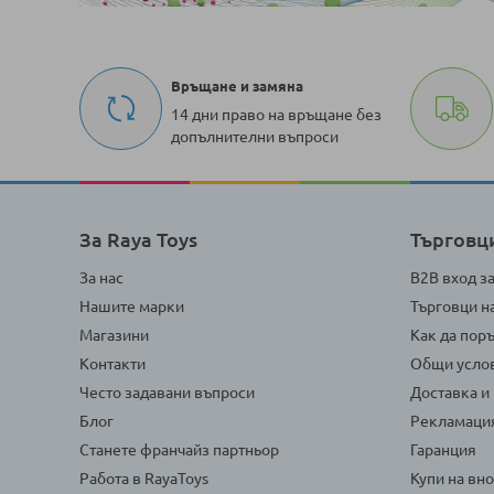
Връщане и замяна
14 дни право на връщане без
допълнителни въпроси
За Raya Toys
Търговц
За нас
B2B вход з
Нашите марки
Търговци н
Магазини
Как да пор
Контакти
Общи усло
Често задавани въпроси
Доставка и
Блог
Рекламаци
Станете франчайз партньор
Гаранция
Работа в RayaToys
Купи на вн