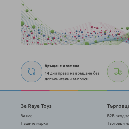
Връщане и замяна
14 дни право на връщане без
допълнителни въпроси
За Raya Toys
Търговц
За нас
B2B вход з
Нашите марки
Търговци н