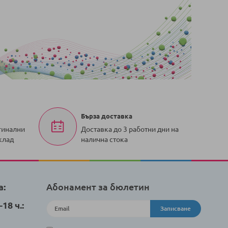
Бърза доставка
гинални
Доставка до 3 работни дни на
клад
налична стока
а:
Абонамент за бюлетин
18 ч.:
Записване