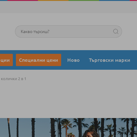
Търсене
оции
Специални цени
Ново
Търговски марки
колички 2 в 1