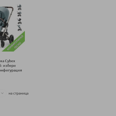
ка Cybex
25: избери
конфигурация
ка
на страница