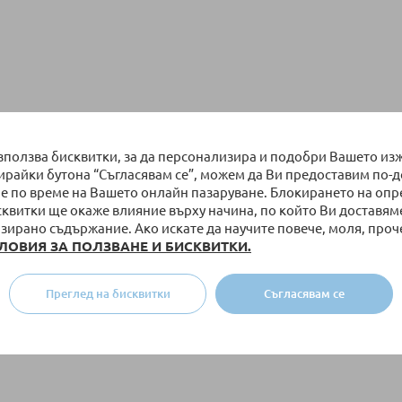
използва бисквитки, за да персонализира и подобри Вашето из
бирайки бутона “Съгласявам се”, можем да Ви предоставим по-
е по време на Вашето онлайн пазаруване. Блокирането на оп
сквитки ще окаже влияние върху начина, по който Ви доставям
зирано съдържание. Ако искате да научите повече, моля, проч
ЛОВИЯ ЗА ПОЛЗВАНЕ И БИСКВИТКИ.
Преглед на бисквитки
Съгласявам се