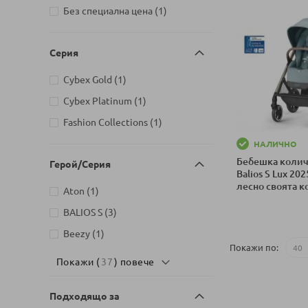
артикул
Без специална цена
1
Детски магазин на бул. Черни
артикул
връх 26, София
1
Серия
Детски магазин на ул.
Йерусалим, бл. 47В, жк. Младост
артикул
Cybex Gold
1
артикул
1
1
артикул
Cybex Platinum
1
Детски магазин на ул.
Митрополит Андрей №31,
артикул
Fashion Collections
1
артикул
Търговище
1
НАЛИЧНО
Бебешка колич
Герой/Серия
Balios S Lux 20
лесно своята 
артикул
Aton
1
Добави в колич
артикули
BALIOS S
3
артикул
Beezy
1
Покажи по
Покажи (
37
) повече
Подходящо за