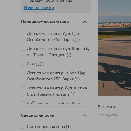
JEREMY SCOTT WINGS
Изчисти всички
Наличност по магазини
Детски магазин на бул. Цар
артикул
Освободител 255, Варна
1
Детски магазин на бул. Шипка 6,
артикул
кв. Тракия, Пловдив
1
артикул
Склад
1
Логистичен център на бул. Цар
артикул
Освободител 255, Варна
1
Логистичен център, бул. Шипка
артикул
6, кв. Тракия, Пловдив
1
Бебешки магазин Raya Baby
Покажи по
Premium на бул. България 110,
Специални цени
артикул
1
продукт(а)
София
1
Детски магазин на Шипченски
артикул
Със специална цена
1
артикул
проход 18, Гео Милев, София
1