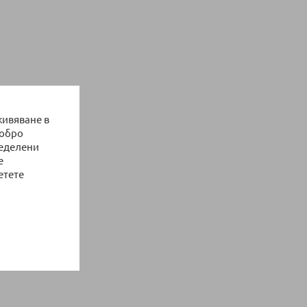
живяване в
добро
ределени
е
етете