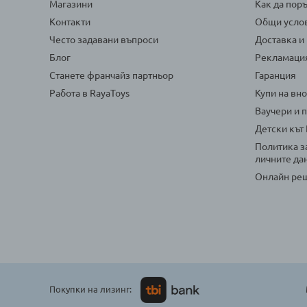
Магазини
Как да пор
Контакти
Общи усло
Често задавани въпроси
Доставка и
Блог
Рекламаци
Станете франчайз партньор
Гаранция
Работа в RayaToys
Купи на вн
Ваучери и 
Детски кът
Политика з
личните да
Онлайн реш
Покупки на лизинг: