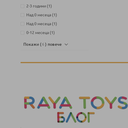
артикул
2-3 години
1
артикул
Над 0 месеца
1
артикул
Над 0 месеца
1
артикул
0-12 месеца
1
Покажи (
6
) повече