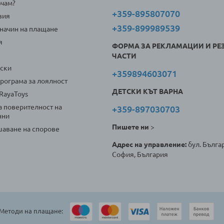
ъчам?
+359-895807070
вия
+359-899989539
 начин на плащане
я
ФОРМА ЗА РЕКЛАМАЦИИ И РЕ
ЧАСТИ
оски
+359894603071
програма за лоялност
ДЕТСКИ КЪТ ВАРНА
 RayaToys
а поверителност на
+359-897030703
нни
Пишете ни
>
аване на спорове
Адрес на управление:
бул. Българ
София, България
Методи на плащане: