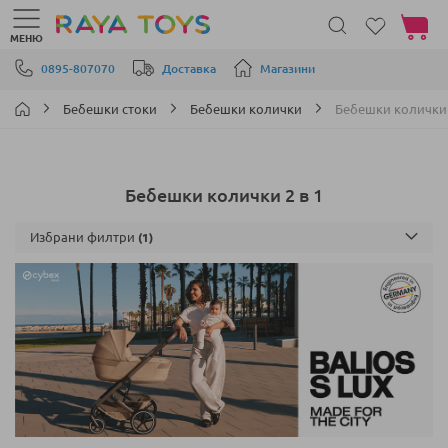
Моята 
МЕНЮ
Прескачане към съдържанието
0895-807070
Доставка
Магазини
Бебешки стоки
Бебешки колички
Бебешки колички 
Бебешки колички 2 в 1
Избрани филтри