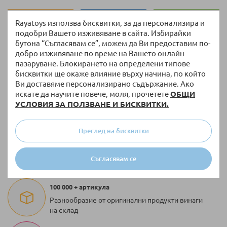
Rayatoys използва бисквитки, за да персонализира и
подобри Вашето изживяване в сайта. Избирайки
бутона “Съгласявам се”, можем да Ви предоставим по-
добро изживяване по време на Вашето онлайн
пазаруване. Блокирането на определени типове
бисквитки ще окаже влияние върху начина, по който
Ви доставяме персонализирано съдържание. Ако
искате да научите повече, моля, прочетете
ОБЩИ
Връщане и замяна
УСЛОВИЯ ЗА ПОЛЗВАНЕ И БИСКВИТКИ.
14 дни право на връщане без допълнителни
въпроси
Преглед на бисквитки
Безплатна доставка
За поръчки над 51,13 € / 100,00 лв. с тегло до 10
Съгласявам се
кг
100 000 + артикула
Разнообразие от оригинални продукти винаги
на склад