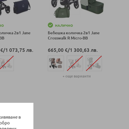
НО
НАЛИЧНО
оличка 2в1 Jane
Бебешка количка 2в1 Jane
-BB
Crosswalk R Micro-BB
 €
/
1 073,75 лв.
665,00 €
/
1 300,63 лв.
+ още варианти
оличка
Добави в количка
живяване в
добро
ределени