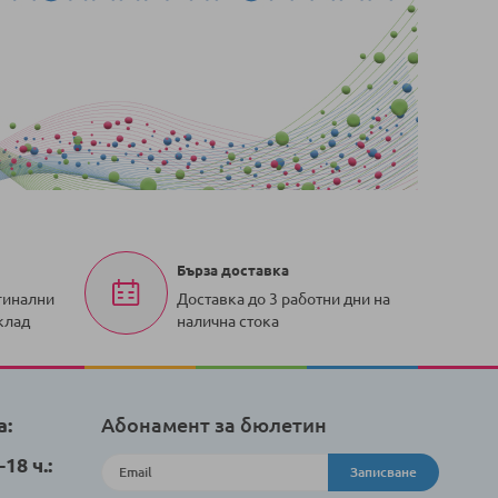
Бърза доставка
гинални
Доставка до 3 работни дни на
клад
налична стока
а:
Абонамент за бюлетин
18 ч.:
Записване