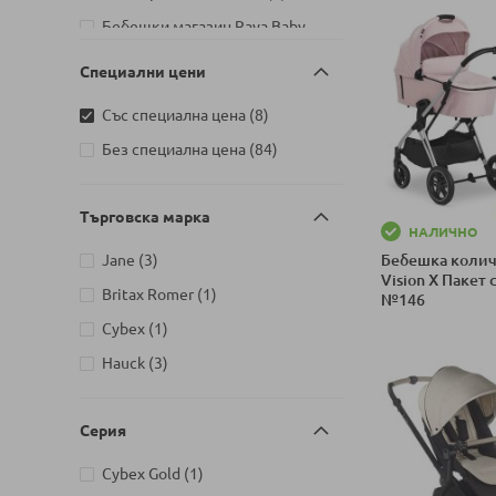
Бебешки магазин Raya Baby
Premium на бул. България 110,
Специални цени
артикули
София
3
Детски магазин на Шипченски
артикули
Със специална цена
8
артикули
проход 18, Гео Милев, София
2
артикули
Без специална цена
84
Детски магазин на бул. Черни
артикули
връх 26, София
2
Търговска марка
Детски магазин на ул.
НАЛИЧНО
Йерусалим, бл. 47В, жк. Младост
артикули
Jane
3
Бебешка количк
артикули
1
2
Vision X Пакет 
артикул
Britax Romer
1
№146
Детски магазин на ул.
Митрополит Андрей №31,
артикул
Cybex
1
Добави в колич
артикули
Търговище
3
артикули
Hauck
3
Серия
артикул
Cybex Gold
1