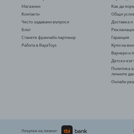
Магазини
Как да пор
Контакти
Общи усло
Често задавани въпроси
Доставка и
Блог
Рекламаци
Станете франчайз партньор
Гаранция
Работа в RayaToys
Купи на вн
Ваучери и 
Детски кът
Политика з
личните да
Онлайн реш
Покупки на лизинг: