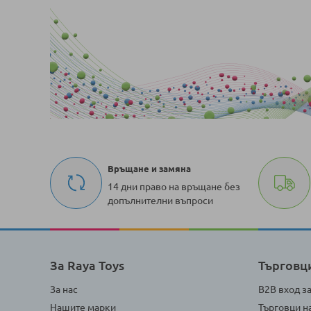
Връщане и замяна
14 дни право на връщане без
допълнителни въпроси
За Raya Toys
Търговц
За нас
B2B вход з
Нашите марки
Търговци н