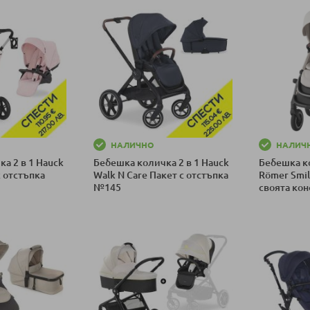
НАЛИЧНО
НАЛИЧ
а 2 в 1 Hauck
Бебешка количка 2 в 1 Hauck
Бебешка ко
с отстъпка
Walk N Care Пакет с отстъпка
Römer Smil
№145
своята ко
ка
Добави в количка
Добави в к