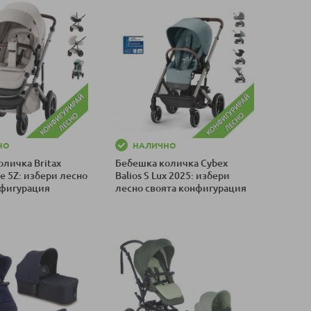
НО
НАЛИЧНО
личка Britax
Бебешка количка Cybex
e 5Z: избери лесно
Balios S Lux 2025: избери
нфигурация
лесно своята конфигурация
оличка
Добави в количка