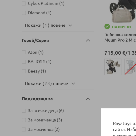
артикул
Cybex Platinum
1
артикул
Diamond
1
Покажи (
1
) повече
НАЛИЧНО
Бебешка количк
Muum Pro 2 Mic
Герой/Серия
артикул
715,00 €
/
1 3
Aton
1
артикул
BALIOS S
1
артикул
Beezy
1
Покажи (
28
) повече
Добави в колич
Подходящо за
артикули
За всички деца
6
Покажи по
артикули
За момиченца
3
Rayatoys 
артикули
сайта. Из
За момченца
2
изживяван