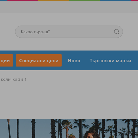
Търсене
оции
Специални цени
Ново
Търговски марки
колички 2 в 1