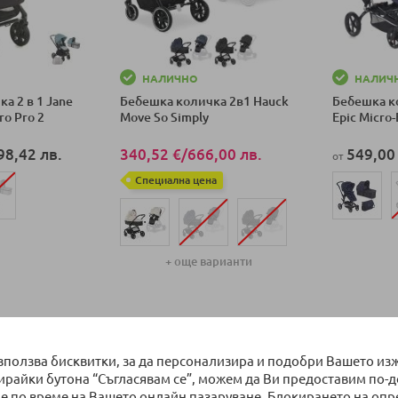
НАЛИЧНО
НАЛИЧ
а 2 в 1 Jane
Бебешка количка 2в1 Hauck
Бебешка к
ro Pro 2
Move So Simply
Epic Micro
98,42 лв.
340,52 €
/
666,00 лв.
549,00
от
Специална цена
ка
Добави в к
+ още варианти
Добави в количка
на страница
използва бисквитки, за да персонализира и подобри Вашето из
бирайки бутона “Съгласявам се”, можем да Ви предоставим по-
е по време на Вашето онлайн пазаруване. Блокирането на оп