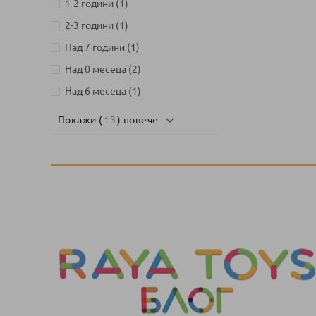
артикул
1-2 години
1
артикул
2-3 години
1
артикул
Над 7 години
1
артикули
Над 0 месеца
2
артикул
Над 6 месеца
1
Покажи (
13
) повече