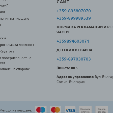
САЙТ
ъчам?
+359-895807070
вия
+359-899989539
 начин на плащане
я
ФОРМА ЗА РЕКЛАМАЦИИ И РЕ
ЧАСТИ
оски
+359894603071
програма за лоялност
ДЕТСКИ КЪТ ВАРНА
 RayaToys
а поверителност на
+359-897030703
нни
Пишете ни
>
аване на спорове
Адрес на управление:
бул. Българ
София, България
Методи на плащане: