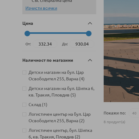
Със специална цена
Изчисти всички
Цена
От:
До:
Наличност по магазини
Детски магазин на бул. Цар
артикули
Освободител 255, Варна
4
Детски магазин на бул. Шипка 6,
артикули
кв. Тракия, Пловдив
5
артикул
Склад
1
Покажи по
Логистичен център на бул. Цар
артикули
Освободител 255, Варна
2
8
продукт(а)
Логистичен център, бул. Шипка
артикули
6, кв. Тракия, Пловдив
2