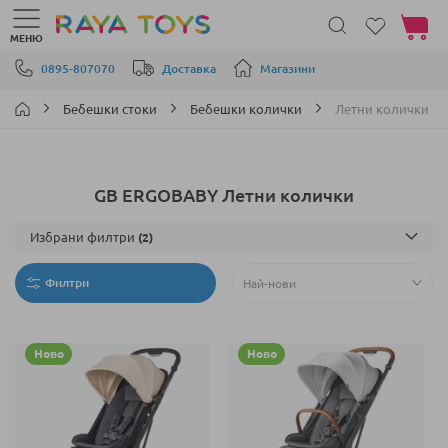
Моята 
МЕНЮ
Прескачане към съдържанието
0895-807070
Доставка
Магазини
Бебешки стоки
Бебешки колички
Летни колички
GB ERGOBABY Летни колички
Избрани филтри
Филтри
Ново
Ново