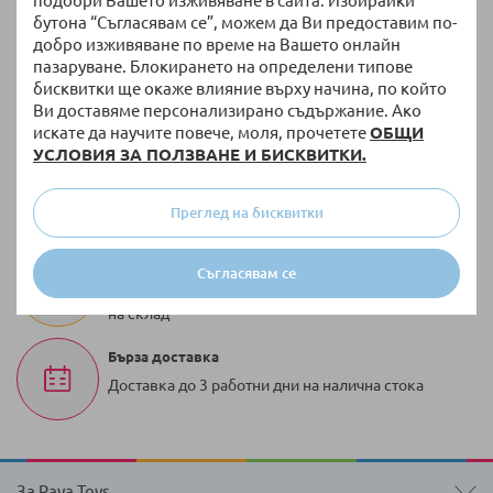
подобри Вашето изживяване в сайта. Избирайки
бутона “Съгласявам се”, можем да Ви предоставим по-
добро изживяване по време на Вашето онлайн
пазаруване. Блокирането на определени типове
Връщане и замяна
бисквитки ще окаже влияние върху начина, по който
14 дни право на връщане без допълнителни
Ви доставяме персонализирано съдържание. Ако
въпроси
искате да научите повече, моля, прочетете
ОБЩИ
УСЛОВИЯ ЗА ПОЛЗВАНЕ И БИСКВИТКИ.
Безплатна доставка
За поръчки над 51,13 € / 100,00 лв. с тегло до 10
Преглед на бисквитки
кг
100 000 + артикула
Съгласявам се
Разнообразие от оригинални продукти винаги
на склад
Бърза доставка
Доставка до 3 работни дни на налична стока
За Raya Toys