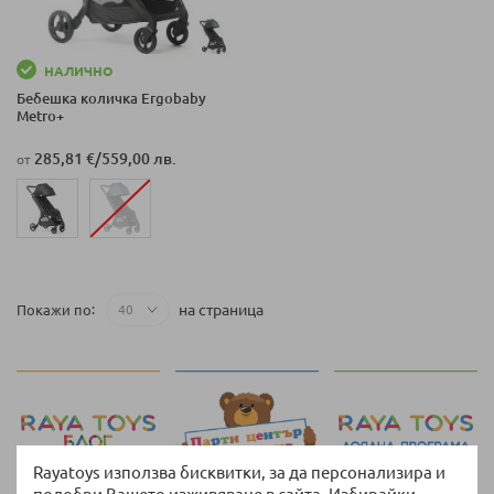
НАЛИЧНО
Бебешка количка Ergobaby
Metro+
285,81 €
/
559,00 лв.
от
на страница
Покажи по
Rayatoys използва бисквитки, за да персонализира и