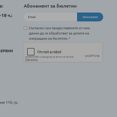
а:
Абонамент за бюлетин
18 ч.:
Записване
Съгласен съм предоставените от мен
данни да се обработват за целите на
изпращане на бюлетин.
ЗЕРВНИ
ия 110, гр.