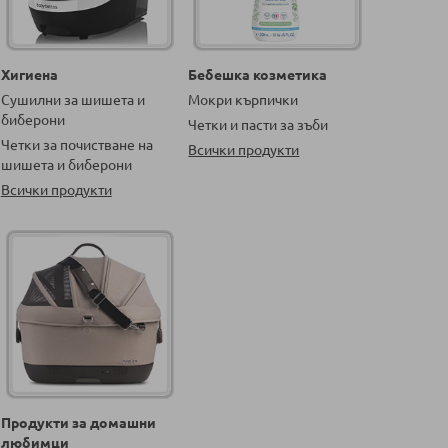
Хигиена
Бебешка козметика
Сушилни за шишета и
Мокри кърпички
биберони
Четки и пасти за зъби
Четки за почистване на
Всички продукти
шишета и биберони
Всички продукти
Продукти за домашни
любимци