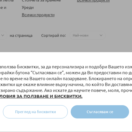
е и
Уреди
Всички продукти
на страница
Сортирай по
използва бисквитки, за да персонализира и подобри Вашето из
бирайки бутона “Съгласявам се”, можем да Ви предоставим по-
е по време на Вашето онлайн пазаруване. Блокирането на оп
сквитки ще окаже влияние върху начина, по който Ви доставям
зирано съдържание. Ако искате да научите повече, моля, проч
ЛОВИЯ ЗА ПОЛЗВАНЕ И БИСКВИТКИ.
Преглед на бисквитки
Съгласявам се
не Cybex Iris