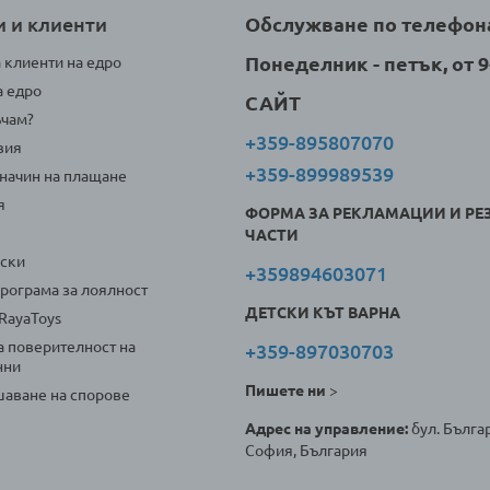
и и клиенти
Обслужване по телефон
Понеделник - петък, от 9-
а клиенти на едро
а едро
САЙТ
ъчам?
+359-895807070
вия
+359-899989539
 начин на плащане
я
ФОРМА ЗА РЕКЛАМАЦИИ И РЕ
ЧАСТИ
оски
+359894603071
програма за лоялност
ДЕТСКИ КЪТ ВАРНА
 RayaToys
а поверителност на
+359-897030703
нни
Пишете ни
>
аване на спорове
Адрес на управление:
бул. Българ
София, България