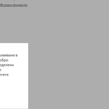
Всички продукти
живяване в
добро
ределени
е
етете