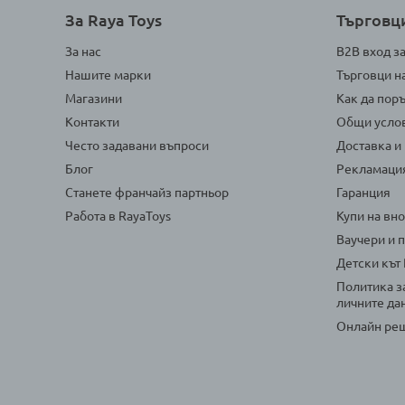
За Raya Toys
Търговц
За нас
B2B вход з
Нашите марки
Търговци н
Магазини
Как да пор
Контакти
Общи усло
Често задавани въпроси
Доставка и
Блог
Рекламаци
Станете франчайз партньор
Гаранция
Работа в RayaToys
Купи на вн
Ваучери и 
Детски кът
Политика з
личните да
Онлайн реш