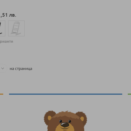
,51 лв.
арианти
ка
на страница