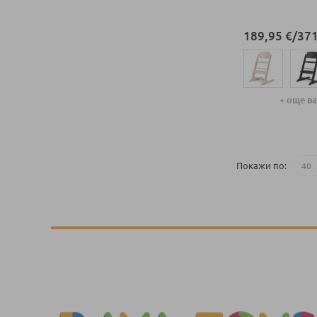
189,95 €
/
371
+ още в
Добави в колич
Покажи по