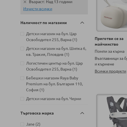
Възраст
Над 13 години
Изчисти всички
Наличност по магазини
Детски магазин на бул. Цар
Приготви се за
артикул
Освободител 255, Варна
1
майчинство
Детски магазин на бул. Шипка 6,
Помпи за кърма
артикул
кв. Тракия, Пловдив
1
Възглавници за 
Логистичен център на бул. Цар
и кърмене
артикул
Освободител 255, Варна
1
Всички продукти
Бебешки магазин Raya Baby
Premium на бул. България 110,
артикул
София
1
Детски магазин на бул. Черни
артикул
връх 26, София
1
Търговска марка
Детски магазин на ул.
Митрополит Андрей №31,
артикули
Jane
2
артикул
Търговище
1