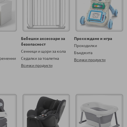
Бебешки аксесоари за
Прохождане и игра
безопасност
Проходилки
Сенници и щори за кола
Бънджита
бременни
Седалки за тоалетна
Всички продукти
Всички продукти