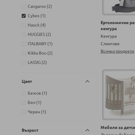
артикули
Cangaroo
2
артикул
Cybex
1
Ергономични ра
артикули
Hauck
4
кенгура
артикули
HUGGIES
2
Кенгура
артикул
ITALBABY
1
Слингове
Всички продукти
артикули
Kikka Boo
2
артикули
LASSIG
2
артикули
LORELLI
3
артикул
Moji
1
Цвят
артикул
Momcozy
1
артикул
Бежов
1
артикул
Seven
1
артикул
Бял
1
артикул
Черен
1
Мебели за детск
Възраст
Дървени бебешк