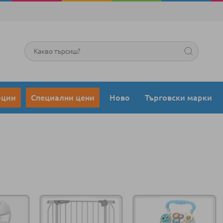
Търсене
оции
Специални цени
Ново
Търговски марки