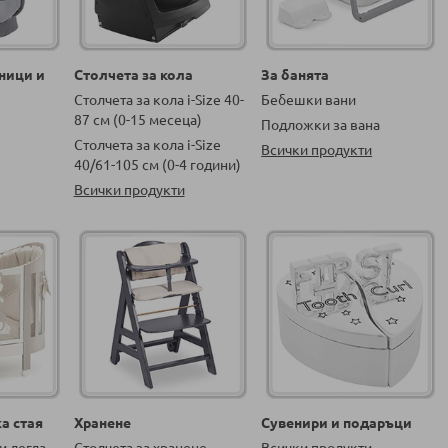
ници и
Столчета за кола
За банята
Столчета за кола i-Size 40-
Бебешки вани
87 см (0-15 месеца)
Подложки за вана
Столчета за кола i-Size
Всички продукти
40/61-105 см (0-4 години)
Всички продукти
а стая
Хранене
Сувенири и подаръци
и легла
Столчета за хранене
Всички продукти