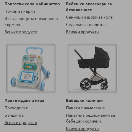
Приготви се за майчинство
Бебешки аксесоари за
безопасност
Помпи за кърма
Сенници и щори за кола
Възглавници за бременни и
кърмене
Седалки за тоалетна
Всички продукти
Всички продукти
Прохождане и игра
Бебешки колички
Проходилки
Пакети с намаление
Бънджита
Пакетни предложения за
бебешки колички
Всички продукти
Всички продукти