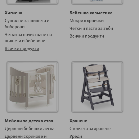
Хигиена
Бебешка козметика
Сушилни за шишета и
Мокри кърпички
биберони
Четки и пасти за зъби
Четки за почистване на
Всички продукти
шишета и биберони
Всички продукти
Мебели за детска стая
Хранене
Дървени бебешки легла
Столчета за хранене
Дървени скринове и
Уреди