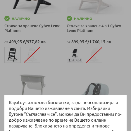
НАЛИЧНО
НАЛИЧНО
Столче за хранене Cybex Lemo
Столче за хранене 4 в 1 Cybex
Platinum
Lemo Platinum
499,95 €
/
977,82 лв.
899,95 €
/
1 760,15 лв.
от
от
Rayatoys използва бисквитки, за да персонализира и
подобри Вашето изживяване в сайта. Избирайки
бутона “Съгласявам се”, можем да Ви предоставим по-
добро изживяване по време на Вашето онлайн
пазаруване. Блокирането на определени типове