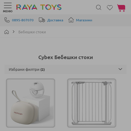
Моята 
МЕНЮ
Прескачане към съдържанието
0895-807070
Доставка
Магазини
Бебешки стоки
Cybex Бебешки стоки
Избрани филтри