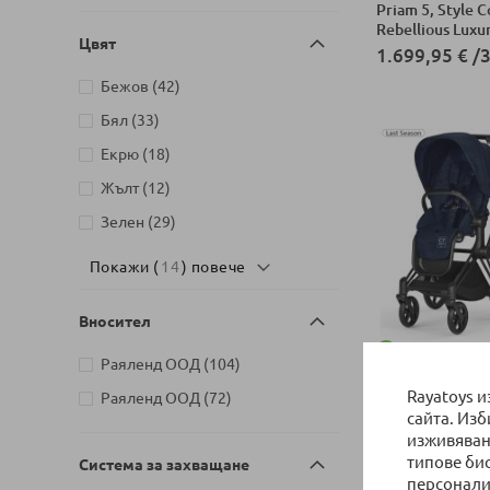
Priam 5, Style C
Rebellious Luxu
Цвят
1.699,95 €
/
3
артикули
Бежов
42
Добави в колич
артикули
Бял
33
артикули
Екрю
18
артикули
Жълт
12
артикули
Зелен
29
Покажи (
14
) повече
Вносител
НАЛИЧНО
артикули
Раяленд ООД
104
Бебешка количк
Rayatoys 
артикули
Раяленд ООД
72
Priam 4 + кош 
сайта. Из
+ тапицерия за
Rebellious Luxu
изживяван
Добави в колич
Пакет с отстъ
типове би
Система за захващане
персонали