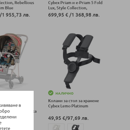
llection, Rebellious
Cybex Priam и e-Priam 5 Fold
im Blue
Lux, Style Collection,
Rebellious Luxury Denim Blue
/
1 955,73 лв.
699,95 €
/
1 368,98 лв.
оличка
Добави в количка
НО
НАЛИЧНО
за седалка Cybex
Колани за стол за хранене
живяване в
 pack Lux Karolina
Cybex Lemo Platinum
добро
 нарушена опаковка
ределени
/
958,26 лв.
49,95 €
/
97,69 лв.
е
етете
оличка