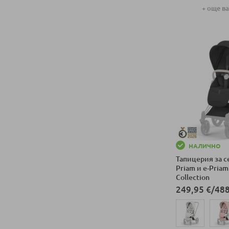
+ още в
Добави в колич
НАЛИЧНО
Тапицерия за с
Priam и e-Priam 
Collection
249,95 €
/
488