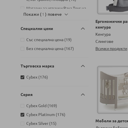
Магазин за играчки Raya Toys на
артикул
Покажи (
бул. България 110, София
1
) повече
1
Ергономични ра
Бебешки магазин Raya Baby
кенгура
Специални цени
Premium на бул. България 110,
Кенгура
артикули
София
145
артикули
Със специална цена
19
Слингове
Детски магазин на Шипченски
артикули
Без специална цена
167
Всички продукти
проход 18, Гео Милев, София
артикули
17
Детски магазин на бул. Черни
Търговска марка
артикули
връх 26, София
65
артикули
Cybex
176
Детски магазин на ул.
Йерусалим, бл. 47В, жк. Младост
артикули
1
24
Серия
артикули
Cybex Gold
169
артикули
Cybex Platinum
176
Мебели за детск
артикули
Cybex Silver
15
Дървени бебешк