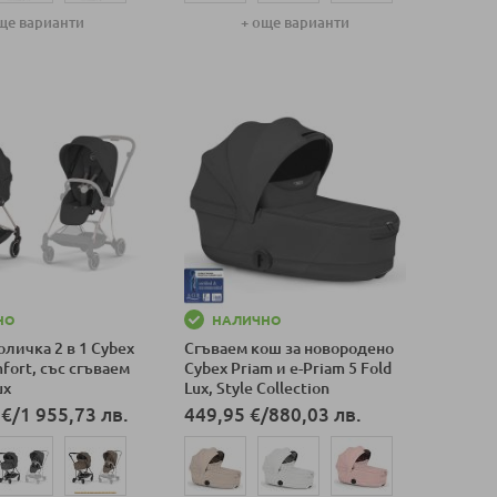
ще варианти
+ още варианти
оличка
Добави в количка
НО
НАЛИЧНО
личка 2 в 1 Cybex
Сгъваем кош за новородено
mfort, със сгъваем
Cybex Priam и e-Priam 5 Fold
ux
Lux, Style Collection
 €
/
1 955,73 лв.
449,95 €
/
880,03 лв.