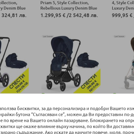
ollection,
Priam 5, Style Collection,
4, Style Co
ry Denim Blue
Rebellious Luxury Denim Blue
Luxury Den
 324,81 лв.
1.299,95 €
/
2 542,48 лв.
999,95 €
ка
Добави в количка
Добави в к
НАЛИЧНО
НАЛИЧ
а Cybex e-
Бебешка количка Cybex
Тапицерия 
използва бисквитки, за да персонализира и подобри Вашето из
за новородено
Priam 4 + кош за новородено
Mios 3 Seat
бирайки бутона “Съгласявам се”, можем да Ви предоставим по-
 седалка
+ тапицерия за седалка
Kurkova, с
ry Denim Blue,
Rebellious Luxury Denim Blue,
е по време на Вашето онлайн пазаруване. Блокирането на оп
489,95 €
ка
Добави в количка
пка №178
Пакет с отстъпка №177
сквитки ще окаже влияние върху начина, по който Ви доставям
зирано съдържание. Ако искате да научите повече, моля, проч
Добави в к