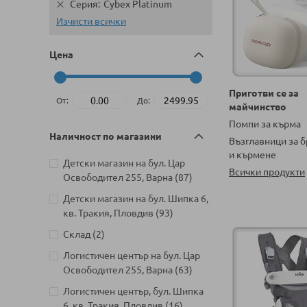
Серия
Cybex Platinum
Изчисти всички
Цена
Приготви се за
От:
До:
майчинство
Помпи за кърма
Наличност по магазини
Възглавници за 
и кърмене
Детски магазин на бул. Цар
Всички продукти
артикули
Освободител 255, Варна
87
Детски магазин на бул. Шипка 6,
артикули
кв. Тракия, Пловдив
93
артикули
Склад
2
Логистичен център на бул. Цар
артикули
Освободител 255, Варна
63
Логистичен център, бул. Шипка
артикули
6, кв. Тракия, Пловдив
16