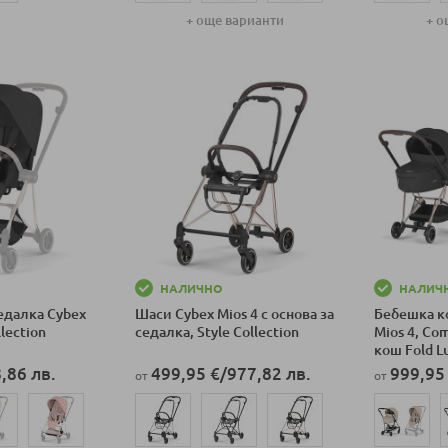
+ още варианти
+ о
ка
Добави в количка
Добави в к
НАЛИЧНО
НАЛИЧ
едалка Cybex
Шаси Cybex Mios 4 с основа за
Бебешка ко
llection
седалка, Style Collection
Mios 4, Co
кош Fold L
,86 лв.
499,95 €
/
977,82 лв.
999,95
от
от