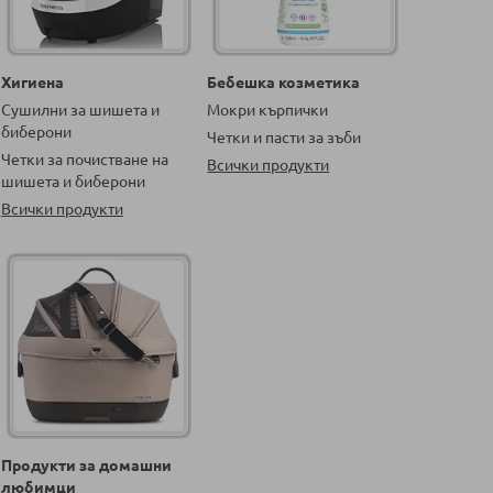
Хигиена
Бебешка козметика
Сушилни за шишета и
Мокри кърпички
биберони
Четки и пасти за зъби
Четки за почистване на
Всички продукти
шишета и биберони
Всички продукти
Продукти за домашни
любимци