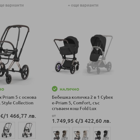
ще варианти
+ още варианти
оличка
Добави в количка
НО
НАЛИЧНО
 Priam 5 с основа
Бебешка количка 2 в 1 Cybex
 Style Collection
e-Priam 5, Comfort, със
сгъваем кош Fold Lux
 €
/
1 466,77 лв.
от
1.749,95 €
/
3 422,60 лв.