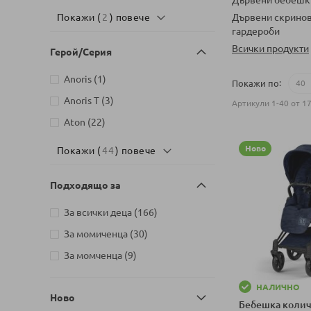
Дървени скринов
Покажи (
2
) повече
гардероби
Всички продукти
Герой/Серия
артикул
Anoris
1
Покажи по
артикули
Anoris T
3
Артикули
1
-
40
от
1
артикули
Aton
22
Ново
Покажи (
44
) повече
Подходящо за
артикули
За всички деца
166
артикули
За момиченца
30
артикули
За момченца
9
НАЛИЧНО
Ново
Бебешка количк