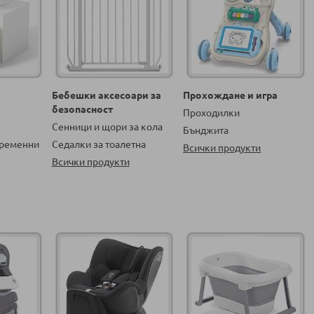
Бебешки аксесоари за
Прохождане и игра
безопасност
Проходилки
Сенници и щори за кола
Бънджита
бременни
Седалки за тоалетна
Всички продукти
Всички продукти