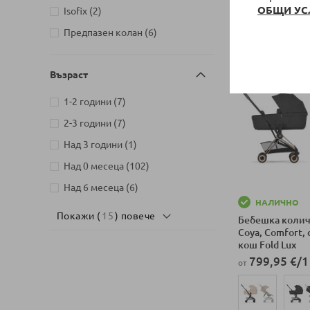
ОБЩИ УС
артикули
Isofix
2
артикули
Предпазен колан
6
Възраст
артикули
1-2 години
7
артикули
2-3 години
7
артикул
Над 3 години
1
артикули
Над 0 месеца
102
артикули
Над 6 месеца
6
НАЛИЧНО
Покажи (
15
) повече
Бебешка количк
Coya, Comfort,
кош Fold Lux
799,95 €
/
1
от