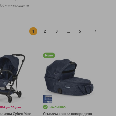
Всички продукти
Страница
В момента четете страница
Страница
Страница
Страница
1
2
3
...
5
Ново
КА до 30 дни
НАЛИЧНО
оличка Cybex Mios
Сгъваем кош за новородено