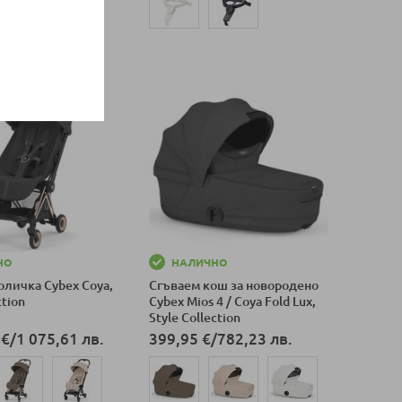
Добави в количка
НО
НАЛИЧНО
оличка Cybex Coya,
Сгъваем кош за новородено
ction
Cybex Mios 4 / Coya Fold Lux,
Style Collection
 €
/
1 075,61 лв.
399,95 €
/
782,23 лв.