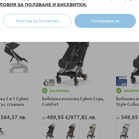
ЛОВИЯ ЗА ПОЛЗВАНЕ И БИСКВИТКИ.
Преглед на бисквитки
Съгласявам се
Ново
Ново
НАЛИЧНО
НАЛИЧ
а 2 в 1 Cybex
Бебешка количка Cybex Coya,
Бебешка к
 със сгъваем
Comfort
Style Colle
 564,57 лв.
499,95 €
/
977,82 лв.
549,95
от
от