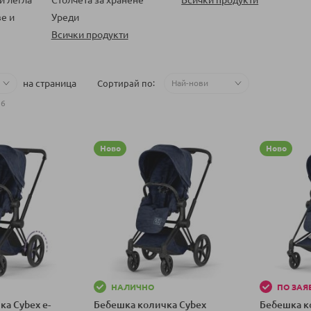
е и
Уреди
Всички продукти
на страница
Сортирай по
76
Ново
Ново
НАЛИЧНО
ПО ЗАЯВ
а Cybex e-
Бебешка количка Cybex
Бебешка к