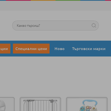
Търсене
оции
Специални цени
Ново
Търговски марки