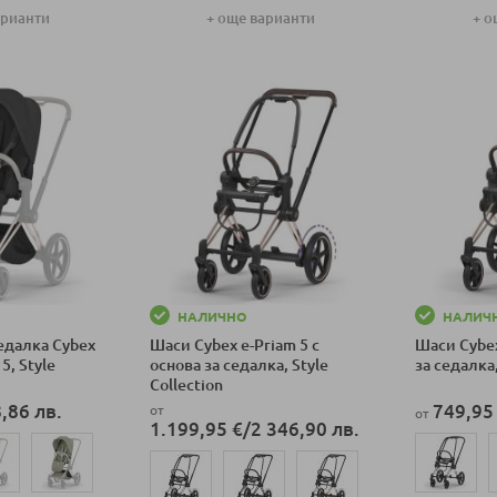
арианти
+ още варианти
+ о
ка
Добави в количка
Добави в к
НАЛИЧНО
НАЛИЧ
едалка Cybex
Шаси Cybex e-Priam 5 с
Шаси Cybex
5, Style
основа за седалка, Style
за седалка,
Collection
,86 лв.
749,95
от
от
1.199,95 €
/
2 346,90 лв.