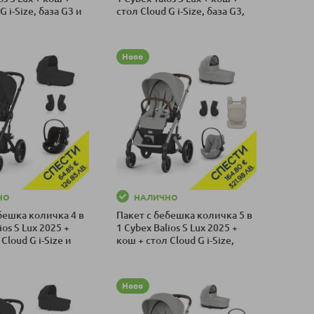
G i-Size, база G3 и
стол Cloud G i-Size, база G3,
Пакет с отстъпка
ергономична раница Amya и
оличка
Добави в количка
адаптери, Пакет с отстъпка
№192
Ново
НО
НАЛИЧНО
бешка количка 4 в
Пакет с бебешка количка 5 в
ios S Lux 2025 +
1 Cybex Balios S Lux 2025 +
Cloud G i-Size и
кош + стол Cloud G i-Size,
Пакет с отстъпка
адаптери и ергономична
оличка
Добави в количка
раница Amya, Пакет с
отстъпка №188
Ново