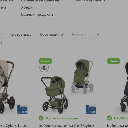
е и
Уреди
Всички продукти
на страница
Сортирай по
53
Ново
Ново
Налично в магазин
НАЛИЧ
а Cybex Talos
Бебешка количка 2 в 1 Cybex
Бебешка к