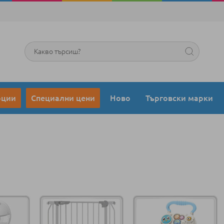
Търсене
оции
Специални цени
Ново
Търговски марки