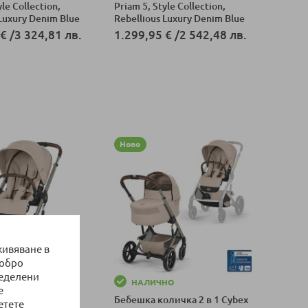
yle Collection,
Priam 5, Style Collection,
 Luxury Denim Blue
Rebellious Luxury Denim Blue
 €
/
3 324,81 лв.
1.299,95 €
/
2 542,48 лв.
оличка
Добави в количка
Ново
живяване в
добро
ределени
НО
НАЛИЧНО
е
оличка Cybex
Бебешка количка 2 в 1 Cybex
етете