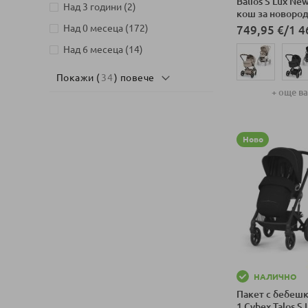
Balios S Lux Ne
артикули
Над 3 години
2
кош за новород
артикули
Над 0 месеца
172
749,95 €
/
1 4
артикули
Над 6 месеца
14
Покажи (
34
) повече
+ още в
Добави в колич
Ново
НАЛИЧНО
Пакет с бебешк
1 Cybex Talos S 