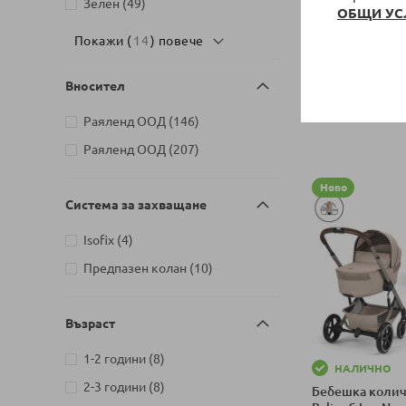
артикули
Зелен
49
4, Style Collect
ОБЩИ УС
Luxury Denim B
Покажи (
14
) повече
999,95 €
/
1 
Добави в колич
Вносител
артикули
Раяленд ООД
146
артикули
Раяленд ООД
207
Ново
Система за захващане
артикули
Isofix
4
артикули
Предпазен колан
10
Възраст
артикули
1-2 години
8
НАЛИЧНО
артикули
2-3 години
8
Бебешка количк