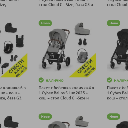
ize,
стол Cloud G i-Size, база G3 и
стол Cloud 
аница и
адаптери, Пакет с отстъпка
адаптери, 
ка
Добави в количка
Добави в к
т с отстъпка
№194
№193
Ново
Ново
НАЛИЧНО
НАЛИЧ
а количка 6 в
Пакет с бебешка количка 4 в
Пакет с бе
Lux + кош +
1 Cybex Balios S Lux 2025 +
1 Cybex Bal
ize, база G3,
кош + стол Cloud G i-Size и
кош + стол 
аница Amya и
адаптери, Пакет с отстъпка
адаптери, 
ка
Добави в количка
Добави в к
т с отстъпка
№190
№189
Ново
Ново