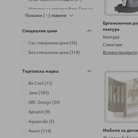
Магазин за играчки Raya Toys на
артикули
Покажи (
бул. България 110, София
1
) повече
2
Ергономични ра
Бебешки магазин Raya Baby
кенгура
Специални цени
Premium на бул. България 110,
Кенгура
артикули
София
269
артикули
Със специална цена
45
Слингове
Детски магазин на Шипченски
артикули
Без специална цена
319
Всички продукти
проход 18, Гео Милев, София
артикули
105
Детски магазин на бул. Черни
Търговска марка
артикули
връх 26, София
186
артикули
Be Cool
15
Детски магазин на ул.
Йерусалим, бл. 47В, жк. Младост
артикули
Jane
185
артикули
1
104
артикули
ABC Design
34
артикули
Aptamil
9
артикули
Aquascale
2
Мебели за детск
артикули
Avent
114
Дървени бебешк