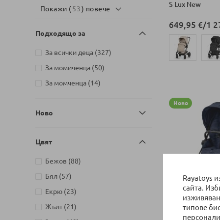
S Lux New
Покажи (
53
) повече
артикул
Bio-Oil
1
649,95 €
/
1 2
артикули
Britax Romer
58
Подходящо за
артикули
Bеbе-Jou
28
артикули
За всички деца
327
артикули
Cangaroo
252
артикули
За момиченца
50
артикули
Carbotex
22
Добави в колич
артикули
За момченца
14
артикул
Carioca
1
артикули
Carriwell
11
Ново
Ново
артикули
Cerda
51
артикули
CHICCO
163
Цвят
артикули
Бежов
88
артикули
Бял
57
Rayatoys 
сайта. Из
артикули
Екрю
23
изживяван
ПО ЗАЯВКА д
артикули
Жълт
21
типове би
Бебешка колич
персонали