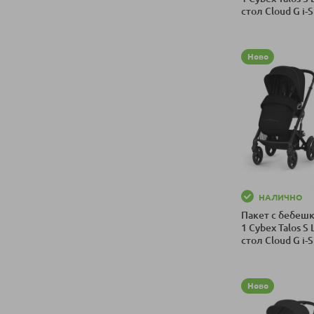
стол Cloud G i-S
ергономична р
Добави в колич
адаптери, Паке
№195
Ново
НАЛИЧНО
Пакет с бебешк
1 Cybex Talos S 
стол Cloud G i-S
ергономична р
Добави в колич
адаптери, Паке
№191
Ново