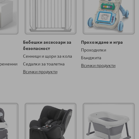
Бебешки аксесоари за
Прохождане и игра
безопасност
Проходилки
Сенници и щори за кола
Бънджита
бременни
Седалки за тоалетна
Всички продукти
Всички продукти