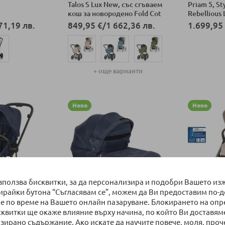
Talos S Lux New, със сгъваем
Priam 5, St
кош за новородено Fold Cot
Rebellious
71,19 лв.
849,95 €
/
1 662,36 лв.
1.699,95
Добави в к
+ още варианти
ка
Добави в количка
Ново
Ново
използва бисквитки, за да персонализира и подобри Вашето из
бирайки бутона “Съгласявам се”, можем да Ви предоставим по-
е по време на Вашето онлайн пазаруване. Блокирането на оп
о 30 дни
НАЛИЧНО
НАЛИЧ
сквитки ще окаже влияние върху начина, по който Ви доставям
ка Cybex Mios
Сгъваем кош за новородено
Бебешка к
зирано съдържание. Ако искате да научите повече, моля, проч