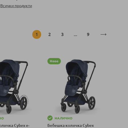
Всички продукти
Страница
В момента четете страница
Страница
Страница
Страница
1
2
3
...
9
Ново
НО
НАЛИЧНО
оличка Cybex e-
Бебешка количка Cybex