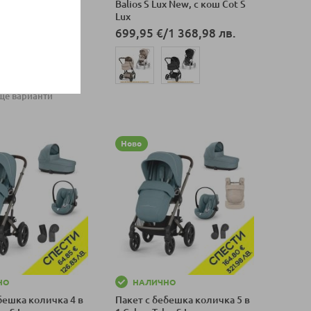
x New
Balios S Lux New, с кош Cot S
Lux
/
977,82 лв.
699,95 €
/
1 368,98 лв.
ще варианти
Добави в количка
оличка
Ново
НО
НАЛИЧНО
бешка количка 4 в
Пакет с бебешка количка 5 в