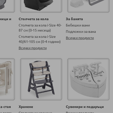
ници и
Столчета за кола
За банята
Столчета за кола i-Size 40-
Бебешки вани
87 см (0-15 месеца)
Подложки за вана
Столчета за кола i-Size
Всички продукти
40/61-105 см (0-4 години)
Всички продукти
а стая
Хранене
Сувенири и подаръци
и легла
Столчета за хранене
Всички продукти