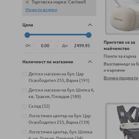
Търговска марка
Carriwell
Изчисти всички
Цена
Приготви се за
От:
До:
майчинство
Помпи за кърма
Наличност по магазини
Възглавници за 
и кърмене
Детски магазин на бул. Цар
Всички продукти
артикули
Освободител 255, Варна
191
Детски магазин на бул. Шипка 6,
артикули
кв. Тракия, Пловдив
189
артикули
Склад
32
Логистичен център на бул. Цар
артикули
Освободител 255, Варна
139
Логистичен център, бул. Шипка
артикули
6, кв. Тракия, Пловдив
34