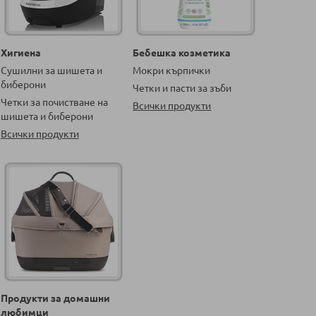
Хигиена
Бебешка козметика
Сушилни за шишета и
Мокри кърпички
биберони
Четки и пасти за зъби
Четки за почистване на
Всички продукти
шишета и биберони
Всички продукти
Продукти за домашни
любимци