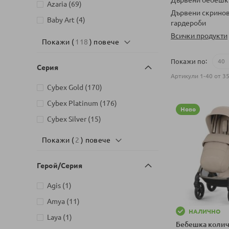
артикули
Azaria
69
Дървени скринов
артикули
Baby Art
4
гардероби
артикули
Всички продукти
Baby Brezza
10
Покажи (
118
) повече
артикули
Baby ITALIA
4
Покажи по
артикули
Серия
Baby MATEX
333
Артикули
1
-
40
от
3
артикули
Baby`s Only
22
артикули
Cybex Gold
170
артикули
Babybio
77
артикули
Cybex Platinum
176
Ново
артикули
Babyhome
8
артикули
Cybex Silver
15
артикули
BabyOno
345
Покажи (
2
) повече
артикули
Bambino Mio
2
артикули
Bebelan
82
Герой/Серия
артикули
Bebetto
158
артикул
Agis
1
артикули
Bebivita
5
артикули
Amya
11
артикули
BIBS
17
НАЛИЧНО
артикул
Laya
1
Бебешка количк
артикули
Bimbidreams
134