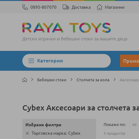
0895-807070
Доставка
Магазини
Категории
Пром
Бебешки стоки
Столчета за кола
Аксесоари
Cybex Аксесоари за столчета з
Покажи по
Избрани филтри
Търговска марка
Cybex
3
продукт(а)