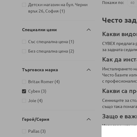
Покажи по
Детски магазин на бул. Черни
артикул
връх 26, София
1
Често зад
Специални цени
Какви видо
артикул
Със специална цена
1
CYBEX предлага р
за задната седал
артикули
Без специална цена
2
Как да инст
Инсталирането на
Търговска марка
Често базите изп
с професионалист
артикули
Britax Romer
4
Какви са пр
артикули
Cybex
3
артикули
Сенниците за сто
Joie
4
също така помага
Защо е важ
Герой/Серия
Използването на 
артикули
Pallas
3
конкретните моде