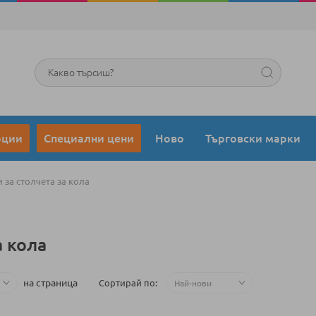
Търсене
оции
Специални цени
Ново
Търговски марки
 за столчета за кола
а кола
на страница
Сортирай по