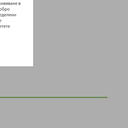
живяване в
добро
ределени
е
етете