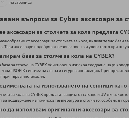
на страница
авани въпроси за Cybex аксесоари за с
ве аксесоари за столчета за кола предлага CY
азнообразие от аксесоари за столчета за кола, включително бази з
ка. Тези аксесоари подобряват безопасността и удобството при пътув
алирам база за столче за кола на CYBEX?
 база за столче на CYBEX обикновено изисква следване на ръководст
олзват ISOFIX система за лесна и сигурна инсталация. Препоръчител
 при първа инсталация.
едимствата на използването на сенници като а
лчета за кола на CYBEX предлагат защита от слънце и UV лъчи, което
т за поддържане на по-ниска температура в столчето, особено в гор
но да използвам оригинални аксесоари за сто
оригинални аксесоари на CYBEX гарантира съвместимост и максималн
ли столчета, за да осигурят оптимална защита и комфорт за вашето