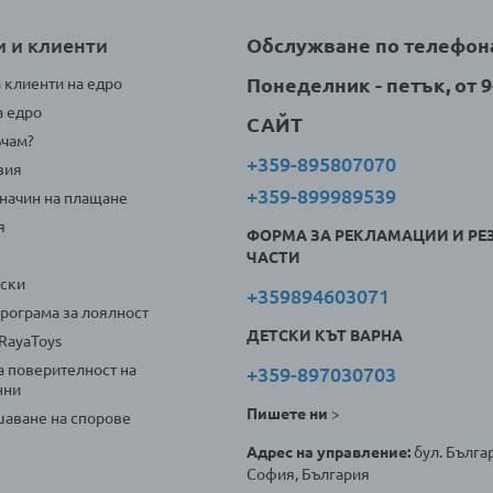
и и клиенти
Обслужване по телефон
Понеделник - петък, от 9-
а клиенти на едро
а едро
САЙТ
ъчам?
+359-895807070
вия
+359-899989539
 начин на плащане
я
ФОРМА ЗА РЕКЛАМАЦИИ И РЕ
ЧАСТИ
оски
+359894603071
програма за лоялност
ДЕТСКИ КЪТ ВАРНА
 RayaToys
а поверителност на
+359-897030703
нни
Пишете ни
>
аване на спорове
Адрес на управление:
бул. Българ
София, България