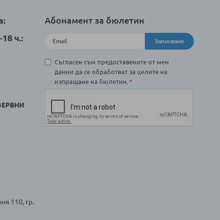
а:
Абонамент за бюлетин
18 ч.:
Записване
Съгласен съм предоставените от мен
данни да се обработват за целите на
изпращане на бюлетин.
ЗЕРВНИ
ия 110, гр.