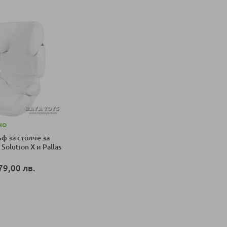
НО
ф за столче за
Solution X и Pallas
79,00 лв.
оличка