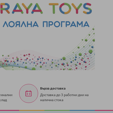
Бърза доставка
гинални
Доставка до 3 работни дни на
клад
налична стока