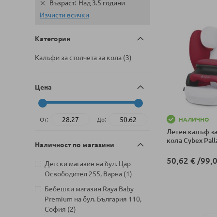
Възраст
Над 3.5 години
Изчисти всички
Категории
артикули
Калъфи за столчета за кола
3
Цена
От:
До:
НАЛИЧНО
Летен калъф за
кола Cybex Palla
Наличност по магазини
50,62 €
/
99,0
Детски магазин на бул. Цар
артикул
Освободител 255, Варна
1
Добави в колич
Бебешки магазин Raya Baby
Premium на бул. България 110,
артикули
София
2