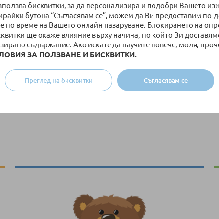
използва бисквитки, за да персонализира и подобри Вашето из
бирайки бутона “Съгласявам се”, можем да Ви предоставим по-
е по време на Вашето онлайн пазаруване. Блокирането на оп
сквитки ще окаже влияние върху начина, по който Ви доставям
зирано съдържание. Ако искате да научите повече, моля, проч
ЛОВИЯ ЗА ПОЛЗВАНЕ И БИСКВИТКИ.
Преглед на бисквитки
Съгласявам се