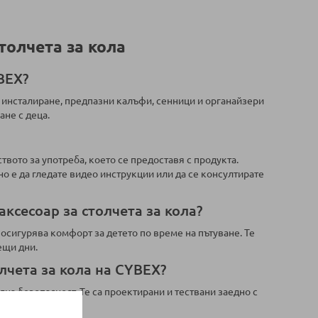
толчета за кола
BEX?
а инсталиране, предпазни калъфи, сенници и органайзери
ане с деца.
вото за употреба, което се предоставя с продукта.
но е да гледате видео инструкции или да се консултирате
ксесоар за столчета за кола?
 осигурява комфорт за детето по време на пътуване. Те
ещи дни.
лчета за кола на CYBEX?
а безопасност. Те са проектирани и тествани заедно с
 дете.