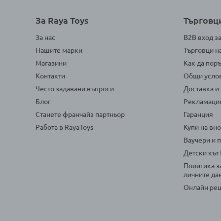
За Raya Toys
Търговц
За нас
B2B вход з
Нашите марки
Търговци н
Магазини
Как да пор
Контакти
Общи усло
Често задавани въпроси
Доставка и
Блог
Рекламаци
Станете франчайз партньор
Гаранция
Работа в RayaToys
Купи на вн
Ваучери и 
Детски кът
Политика з
личните да
Онлайн реш