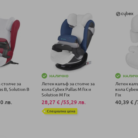
НАЛИЧНО
НАЛИЧ
 столче за
Летен калъф за столче за
Летен калъ
s B, Solution B
кола Cybex Pallas M fix и
кола Cybex 
Solution M Fix
Fix
0 лв.
28,27 €
/
55,29 лв.
40,39 €
/
Специална цена
ка
Добави в к
Добави в количка