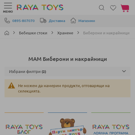
Моята 
МЕНЮ
Прескачане към съдържанието
0895-807070
Доставка
Магазини
Бебешки стоки
Хранене
Биберони и накрайници
MAM Биберони и накрайници
Избрани филтри
Не можем да намерим продукти, отговарящи на
селекцията.