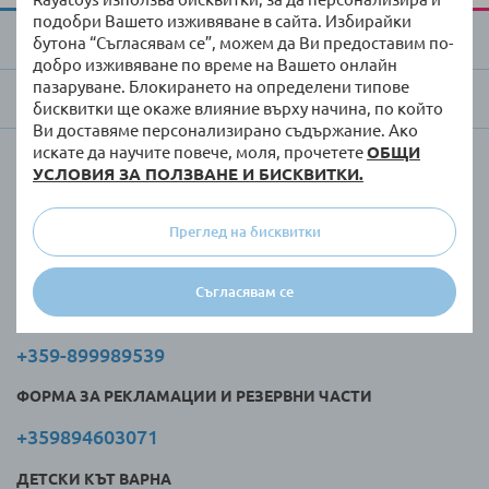
подобри Вашето изживяване в сайта. Избирайки
За Raya Toys
бутона “Съгласявам се”, можем да Ви предоставим по-
добро изживяване по време на Вашето онлайн
пазаруване. Блокирането на определени типове
Търговци и клиенти
бисквитки ще окаже влияние върху начина, по който
Ви доставяме персонализирано съдържание. Ако
искате да научите повече, моля, прочетете
ОБЩИ
Обслужване по телефона:
УСЛОВИЯ ЗА ПОЛЗВАНЕ И БИСКВИТКИ.
Понеделник - петък, от 9-18 ч.:
Преглед на бисквитки
САЙТ
Съгласявам се
+359-895807070
+359-899989539
ФОРМА ЗА РЕКЛАМАЦИИ И РЕЗЕРВНИ ЧАСТИ
+359894603071
ДЕТСКИ КЪТ ВАРНА